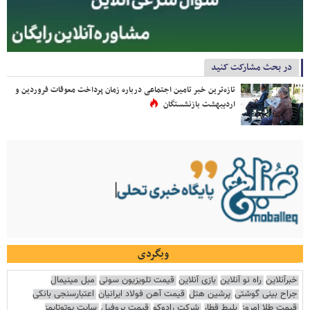
در بحث مشارکت کنید
تازه‌ترین خبر تامین اجتماعی درباره زمان پرداخت معوقات فروردین و
اردیبهشت بازنشستگان
وبگردی
خبرآنلاین
راه نو آنلاین
بازی آنلاین
قیمت تلویزیون سونی
مبل مینیمال
جراح بینی گوشتی
پرشین هتل
قیمت آهن فولاد ایرانیان
اعتبارسنجی بانکی
قیمت طلا امروز
بلیط قطار
شرکت رادوکو
قیمت پروفیل
سایت یوتوتایمز