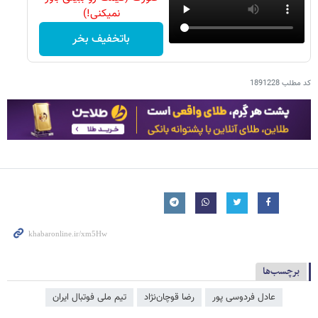
نمیکنی!)
باتخفیف بخر
کد مطلب
1891228
برچسب‌ها
عادل فردوسی‌ پور
رضا قوچان‌نژاد
تیم ملی فوتبال ایران