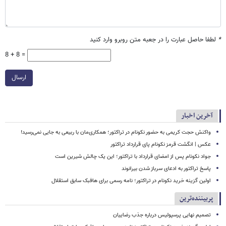
*
لطفا حاصل عبارت را در جعبه متن روبرو وارد کنید
8 + 8 =
ارسال
آخرین اخبار
واکنش حجت کریمی به حضور نکونام در تراکتور؛ همکاری‌مان با ربیعی به جایی نمی‌رسید!
عکس | انگشت قرمز نکونام پای قرارداد تراکتور
جواد نکونام پس از امضای قرارداد با تراکتور؛ این یک چالش شیرین است
پاسخ تراکتور به ادعای سرباز شدن بیرانوند
اولین گزینه خرید نکونام در تراکتور؛ نامه رسمی برای هافبک سابق استقلال
پربیننده‌ترین
تصمیم نهایی پرسپولیس درباره جذب رضاییان