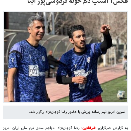
عکس‌| اسنپ دم خونه فردوسی‌پور اینا
تمرین امروز تیم رسانه ورزش با حضور رضا قوچان‌نژاد برگزار شد.
به گزارش خبرگزاری
خبرآنلاین
؛ رضا قوچان‌نژاد، مهاجم سابق تیم ملی ایران امروز