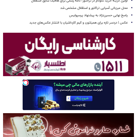
اولین گزینه خرید نکونام در تراکتور؛ نامه رسمی برای هافبک سابق استقلال
محل میزبانی آسیایی تراکتور و استقلال مشخص شد
پاسخ نهایی حسین‌نژاد به پیشنهاد پرسپولیس
عکس | دردسر تازه برای همیلتون و کیم کارداشیان با انتشار عکس‌های جدید