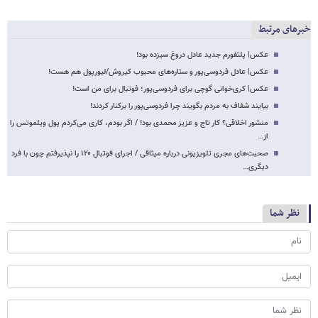
خبرهای مرتبط
عکس| پلتفورم جدید عادل دروغ سیزده بود!
عکس| عادل فردوسی‌پور و ستاره‌های محبوب کیروش/لیورپول هم هست!
عکس| کری‌خوانی گوچی برای فردوسی‌پور؛ فوتبال برای من است!
بیایند شفاف به مردم بگویند چرا فردوسی‌پور را برکنار کردند!
منشور اخلاقی؟ کار تاج و عزیز محمدی بود! / اگر بودم، کاری می‌کردم پول ویلموتس را
از…
صحبت‌های مجری تلویزیونی درباره میثاقی / اجرای فوتبال ۱۲۰ را نپذیرفتم چون با فرد
دیگری…
نظر شما