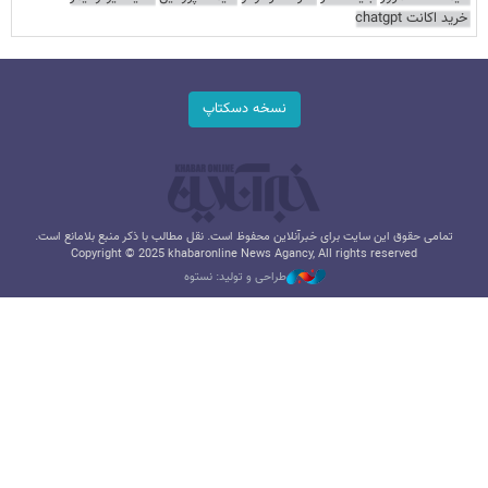
خرید اکانت chatgpt
نسخه دسکتاپ
تمامی حقوق این سایت برای خبرآنلاین محفوظ است. نقل مطالب با ذکر منبع بلامانع است.
Copyright © 2025 khabaronline News Agancy, All rights reserved
طراحی و تولید: نستوه