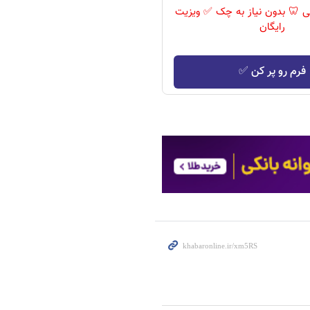
ی 🦷 بدون نیاز به چک ✅ ویزیت
رایگان
فرم رو پر کن ✅