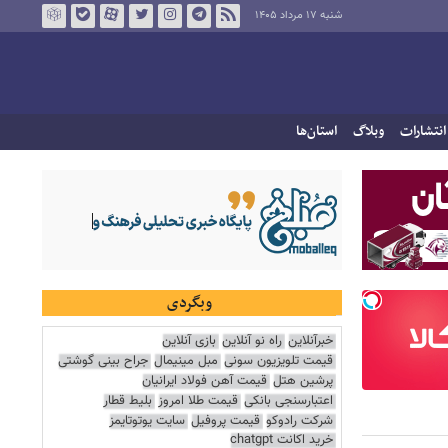
شنبه ۱۷ مرداد ۱۴۰۵
انتشارات
وبلاگ
استان‌ها
وبگردی
خبرآنلاین
راه نو آنلاین
بازی آنلاین
قیمت تلویزیون سونی
مبل مینیمال
جراح بینی گوشتی
پرشین هتل
قیمت آهن فولاد ایرانیان
اعتبارسنجی بانکی
قیمت طلا امروز
بلیط قطار
شرکت رادوکو
قیمت پروفیل
سایت یوتوتایمز
خرید اکانت chatgpt