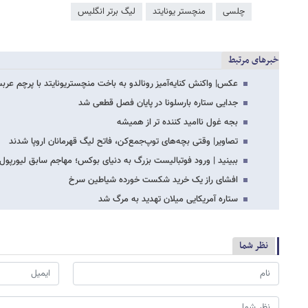
چلسی
منچستر یونایتد
لیگ برتر انگلیس
خبرهای مرتبط
عکس| واکنش کنایه‌آمیز رونالدو به باخت منچستریونایتد با پرچم عرب
جدایی ستاره بارسلونا در پایان فصل قطعی شد
بجه غول ناامید کننده تر از همیشه
تصاویر| وقتی بچه‌های توپ‌جمع‌کن‌، فاتح لیگ قهرمانان اروپا شدند
ببینید | ورود فوتبالیست بزرگ به دنیای بوکس؛ مهاجم سابق لیورپول پ
افشای راز یک خرید شکست خورده شیاطین سرخ
ستاره آمریکایی میلان تهدید به مرگ شد
نظر شما