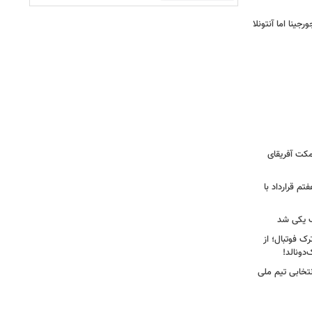
ینا اما آنتونلا
کت آفریقای
تم قرارداد با
 یکی شد
ک فوتبال؛ از
تخابی تیم ملی