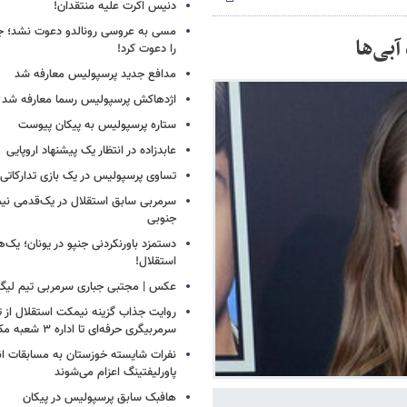
دنیس اکرت علیه منتقدان!
مسی به عروسی رونالدو دعوت نشد؛ جورج
بی‌ها
را دعوت کرد!
مدافع جدید پرسپولیس معارفه شد
اژدهاکش پرسپولیس رسما معارفه شد
ستاره پرسپولیس به پیکان پیوست
عابدزاده در انتظار یک پیشنهاد اروپایی
تساوی پرسپولیس در یک بازی تدارکاتی
سرمربی سابق استقلال در یک‌قدمی نیم
جنوبی
دستمزد باورنکردنی جنپو در یونان؛ یک‌هف
استقلال!
عکس | مجتبی جباری سرمربی تیم لیگ
روایت جذاب گزینه نیمکت استقلال از تر
سرمربیگری حرفه‌ای تا اداره ۳ شعبه مک‌دونالد!
نفرات شایسته خوزستان به مسابقات ان
پاورلیفتینگ اعزام می‌شوند
هافبک سابق پرسپولیس در پیکان