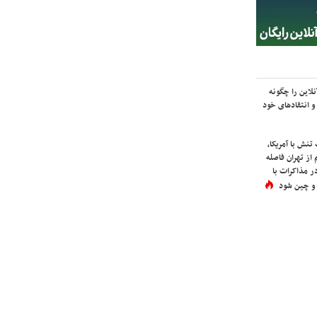
لاین را چگونه
و انتقادهای خود
نش با آمریکا،
از تهران فاصله
در مذاکرات با
 و چین شود