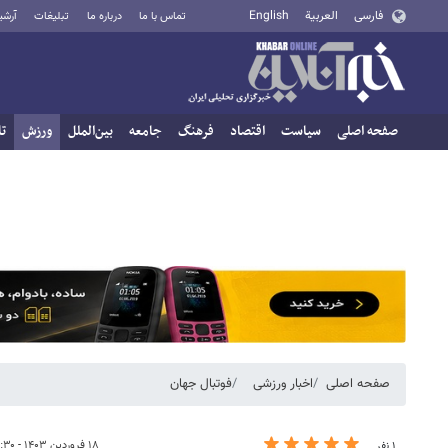
فارسی
العربية
English
تماس با ما
درباره ما
تبلیغات
آرشی
صفحه اصلی
سیاست
اقتصاد
فرهنگ
جامعه
بین‌الملل
ورزش
تا
صفحه اصلی
اخبار ورزشی
فوتبال جهان
۱۸ فروردین ۱۴۰۳ - ۰۰:۳۰
۱ نفر