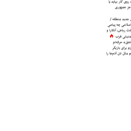
روی کار بیاید یا
جز جمهوری
 جدید منطقه /
اسلامی چه پیامی
لث ریاض، آنکارا و
 امنیتی غرب
شق» حرفه‌ام
م برای بازیگر
 مثل نان آدم‌ها را