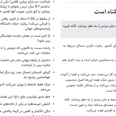
بازداشت دو جراح زیبایی قلابی/ یکی از
نداشتم 7-8 سال درس بخوانم تا 
گناه است
بیماران یا کج شدن صورت آنها تقصبر خ
از سقوط در QS تا حذف از تایمز
را قربانی می‌کند/ روایت حذف دانشگاه‌ه
 مردم را به خطر بیندازد، گناه کبیره
رتبه‌بندی‌های جهانی
آیا لازم است در همان جلسه خواستگار
پسر شود؟
های کشور، رعایت نکردن مسائل مربوط به
راننده مست به قانونی که جرمش را با 
مجازات می کند، می‌خندد
زدن به مسلمین حرام است و نیت اضرار هم
دختران از رابطه پنهانی مادر خبر داشتند؛
جنایت پس از بازداشت
گرمای تابستان امسال چند روز دیگر تما
گاز می‌دهند، دود می‌کنند و فضا را آلوده
هواشناسی پاسخ داد
که بدون شک همه این‌ها اضرار محسوب
جنگ فقط خانه‌ها را ویران نمی‌کند؛ آدم‌
ت می‌کنند و از وسائل نقلیه عمومی
می‌دهد
اه است.
خطر جدی نوشیدن چای داغ؛ این هشدار 
ه و جان مردم را به خطر بیندازد، گناه
کشفی غیرمنتظره در یکی از خانه‌های ش
 امر مصداق مساله دماء و خون است؛
 و افرادی فوت می‌کنند.
تنگی انگشتر و کفش در گرما؛ واکنش ط