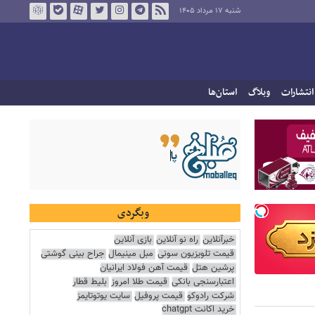
شنبه ۱۷ مرداد ۱۴۰۵
انتشارات
وبلاگ
استان‌ها
وبگردی
خبرآنلاین
راه نو آنلاین
بازی آنلاین
قیمت تلویزیون سونی
مبل مینیمال
جراح بینی گوشتی
پرشین هتل
قیمت آهن فولاد ایرانیان
اعتبارسنجی بانکی
قیمت طلا امروز
بلیط قطار
شرکت رادوکو
قیمت پروفیل
سایت یوتوتایمز
خرید اکانت chatgpt