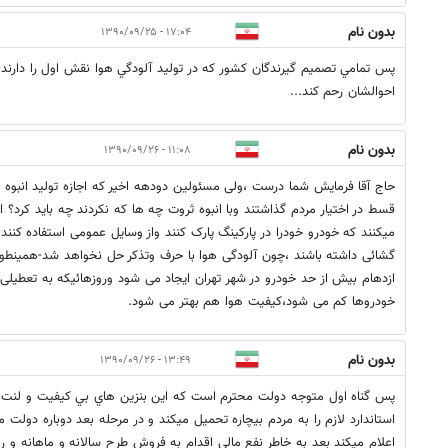
بدون نام
۱۷:۰۴ - ۱۳۹۰/۰۹/۲۵
پس تمامي تصميم گيرندگان کشور که در توليد آلودگي هوا نقش اول را دارندمر
احوالشان رحم کند...
بدون نام
۱۱:۰۸ - ۱۳۹۰/۰۹/۲۶
حاج آقا فرمایش شما درست ،ولی مسئولین دودهه اخیر که اجازه تولید انبوه ،و
قسط در اختیار مردم گذاشتند وبا انبوه ثروت چه ها که نکردند چه باید کرد؟ 
میکنند که خودرو خودرا در پارکینگ پارک کنند واز وسایل عمومی استفاده کنندو
گشائی داشته باشند ،چون آلودگی هوا با حرف وتذکر حل نخواهد شد-همینطور ک
ازدهام بیش از حد خودرو در شهر تهران ایجاد می شود وروزهائیکه به تعطیلی 
خودروها کم می شود،کیفیت هوا هم بهتر می شود.
بدون نام
۱۳:۴۹ - ۱۳۹۰/۰۹/۲۶
پس گناه اول متوجه دولت محترم است كه اين بنزين هاي بي كيفيت و لنت ترمز
استاندارد لازم را به مردم بيچاره تحميل ميكند و در مرحله بعد دوباره دول
اعلام ميكند بعد به خاطر نفع مالي اقدام به فروش طرح سالانه و ماهانه و رو