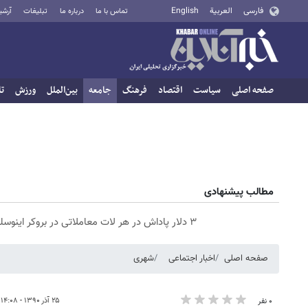
فارسی
العربية
English
تماس با ما
درباره ما
تبلیغات
آرشی
صفحه اصلی
سیاست
اقتصاد
فرهنگ
جامعه
بین‌الملل
ورزش
تا
مطالب پیشنهادی
۳ دلار پاداش در هر لات معاملاتی در بروکر اینوسلو
صفحه اصلی
اخبار اجتماعی
شهری
۲۵ آذر ۱۳۹۰ - ۱۴:۰۸
۰ نفر