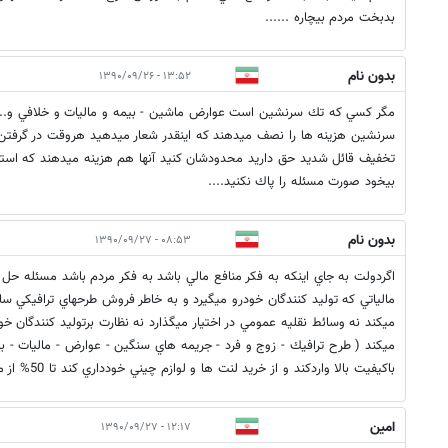
بدبخت مردم بيچاره ......
بدون نام
۱۳:۵۲ - ۱۳۹۰/۰۹/۲۶
مگر كسي كه تك سرنشين است عوارض ماشين - بيمه و ماليات و خلافي و.... پ
سرنشين هزينه ها را نصف ميدهند كه اينقدر شعار ميدهيد هروقت در گرفتن 
تخفيف قائل شديد حق داريد محدودشان كنيد آنها هم هزينه ميدهند كه استفا
بيخود صورت مسئله را پاك نكنيد....
بدون نام
۰۸:۵۳ - ۱۳۹۰/۰۹/۲۷
اگردولت به جاي اينكه به فكر منافع مالي باشد به فكر مردم باشد مسئله حل
مالياتي كه توليد كنندگان خودرو ميگيرد و به خاطر فروش طرحهاي ترافيكي سال
ميكند نه وسائط نقليه عمومي در اختيار ميگذارد نه نظارت برتوليد كنندگان خ
ميكند ( طرح ترافيك - زوج و فرد - جريمه هاي سنگين - عوارض - ماليات - بيم
باكيفيت بالا واردكند و از خريد لنت ها و لوازم چيني خودداري كند تا 50% از مشكلات حل شود...
امین
۱۲:۱۷ - ۱۳۹۰/۰۹/۲۷