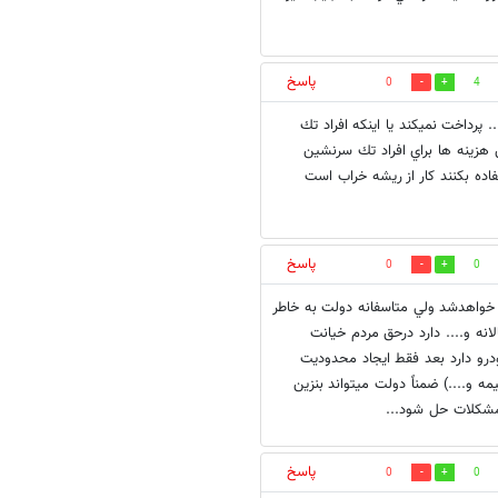
پاسخ
0
4
رداخت نميكند يا اينكه افراد تك
هزينه ها براي افراد تك سرنشين
ده بكنند كار از ريشه خراب است
پاسخ
0
0
 خواهدشد ولي متاسفانه دولت به خاطر
انه و.... دارد درحق مردم خيانت
ودرو دارد بعد فقط ايجاد محدوديت
ه و....) ضمناً دولت ميتواند بنزين
پاسخ
0
0