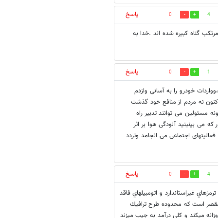
پاسخ
0
4
تکب گناه کبيره شده اند .خدا به
پاسخ
0
1
واردات خودرو را به آسانی وازدم
اکنون نه مردم از منافع خود گذشت
نه مسئولین می توانند تدبیر راه
ه می بینینید آلودگی هوا بر اثر
فعالیتهای اجتماعی می انجامد وتردد
پاسخ
0
4
هاي غيراستاندارد و اتومبيلهاي فاقد
ت مقصر است كه محدوده طرح ترافيك
زانه ميكند و كلي درآمد به جيب ميزند