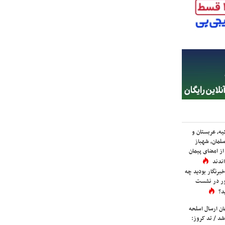
یه، عربستان و
لمان، شهباز
ز امضای پیمان
ندند
برنگار بودید چه
ور در نشست
د؟
ان ارسال اسلحه
شد / تد کروز: