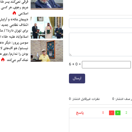
فرقی نمی‌کند پسر شاه 
مریم رجوی، هر کسی 
اسلامی
«پیمان مکه» و آرایش
ائتلاف نظامی جدید 
برای تهران دارد؟ / مث
اسلام‌آباد علیه خلاء
سوسن پرور: دیگر «عا
نیستم/ شو آف‌های لاز
بودن را ندارم/ مِهر هم
نمک‌گیر می‌کند
6 + 0 =
ارسال
 صف انتشار: 0
نظرات غیرقابل انتشار: 0
پاسخ
0
2