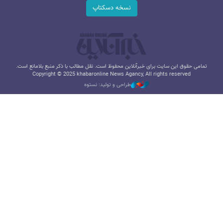
نسخه دسکتاپ
تمامی حقوق این سایت برای خبرآنلاین محفوظ است. نقل مطالب با ذکر منبع بلامانع است.
Copyright © 2025 khabaronline News Agancy, All rights reserved
طراحی و تولید: نستوه