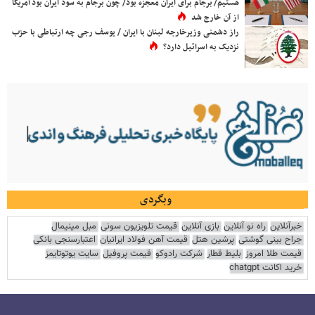
هستیم/ برجام برای ایران معجزه بود/ چون برجام به سود ایران بود آمریکا
از آن خارج شد
راز دشمنی وزیرخارجه لبنان با ایران / یوسف رجی چه ارتباطی با حزب
نزدیک به اسرائیل دارد؟
وبگردی
خبرآنلاین
راه نو آنلاین
بازی آنلاین
قیمت تلویزیون سونی
مبل مینیمال
جراح بینی گوشتی
پرشین هتل
قیمت آهن فولاد ایرانیان
اعتبارسنجی بانکی
قیمت طلا امروز
بلیط قطار
شرکت رادوکو
قیمت پروفیل
سایت یوتوتایمز
خرید اکانت chatgpt