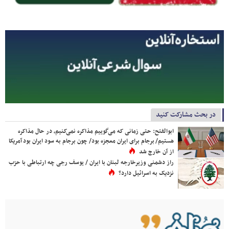
در بحث مشارکت کنید
ابوالفتح: حتی زمانی که می‌گوییم مذاکره نمی‌کنیم، در حال مذاکره
هستیم/ برجام برای ایران معجزه بود/ چون برجام به سود ایران بود آمریکا
از آن خارج شد
راز دشمنی وزیرخارجه لبنان با ایران / یوسف رجی چه ارتباطی با حزب
نزدیک به اسرائیل دارد؟