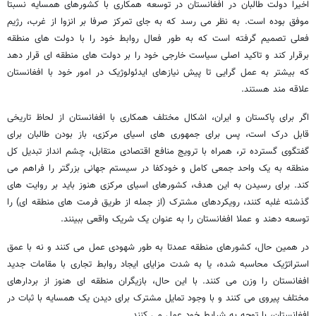
اخیرا دولت طالبان در افغانستان در توسعه همکاری با کشورهای همسایه نسبتا
موفق بوده است. به نظر می رسد که به جای تمرکز صرفا بر انزوا از غرب، رژیم
فعلی تصمیم گرفته است که به طور فعال روابط خود را با دولت های منطقه
برقرار کند و تاکید اصلی سیاست خارجی خود را بر دولت های منطقه ای قرار دهد
که بیشتر به عمل گرایی تا پیش نیازهای ایدئولوژیک در امور خود با افغانستان
علاقه مند هستند.
اگر برای پاکستان و ایران، اشکال مختلف همکاری با افغانستان از لحاظ تاریخی
قابل درک است، پس برای جمهوری های اسیای مرکزی، باز بودن طالبان برای
گفتگوی گسترده تر، همراه با ترویج منافع اقتصادی متقابل، چشم انداز تبدیل کل
منطقه به یک واحد جمعی کامل و خودکفا در سیستم جهانی بزرگتر را فراهم می
کند. برای رسیدن به این هدف، کشورهای اسیای مرکزی هنوز باید بر روایت های
گذشته غلبه کنند، رویکردهای مشترک (از جمله از طریق فرمت های منطقه ای) را
توسعه دهند و عملا افغانستان را به عنوان یک شریک واقعی ببینند.
در همین حال، کشورهای منطقه عمدتا به طور شهودی عمل می کنند و نه با عمق
استراتژیک محاسبه شده، یا به شدت مزایای ایجاد روابط تجاری با مقامات جدید
افغانستان را وزن می کنند. با این حال، بازیگران منطقه ای هنوز از بردارهای
مختلف پیروی می کنند و با وجود تمایل مشترک برای دیدن یک همسایه با ثبات در
افغانستان، با توجه به شرایط خود عمل می کنند.