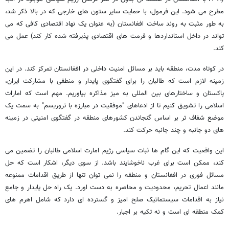
مطرح می شود. این فرمول، با حمایت سایر ستون های خارجی که در بالا ذکر شد،
به طور مثبت به روند ساخت افغانستان (به عنوان یک نهاد اقتصادی کافی که می
تواند در داخل استانداردها و فرمت های اقتصادی پذیرفته شده کار کند) عمل می
کند.
در کوتاه مدت، منطقه باید بر مسائل امنیت داخلی در افغانستان تمرکز کند. در این
زمینه لازم است که طالبان را برای گفتگوی پایدار و منطقی با مشارکت ایران،
پاکستان و ساختارهای بین المللی به میز مذاکره بیاوریم. مهم است که امارات
اسلامی را تشویق کنیم تا از ادعاهای "موفقیت در مبارزه با تروریسم" به سمت یک
موضع شفاف تر بر اساس گنجاندن کشورهای منطقه در گفتگوی امنیتی در زمینه
های دو جانبه و چند جانبه حرکت کند.
این واقعیت که این گام ها ثبات سیاسی رژیم امارت اسلامی طالبان را تضمین می
کند، ممکن است برای غرب ناخوشایند باشد. از سوی دیگر، اشکار است که حل
مسائل فوری در افغانستان و منطقه را نمی توان تنها از طریق اقدامات ممنوعه
مانند اعمال تحریم، محدودیت و محاصره به دست اورد. یک راه حل پایدار و جامع
نیاز به اقدامات سیستماتیک صلح امیز و گسترده ای دارد که شامل اهرم های
کمک منطقه ای است و نه تکیه بر اجبار.