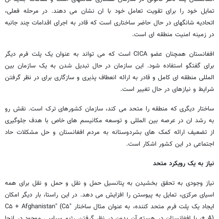
تمایل خود را برای تقویت تعامل خود با ان نشان می دهند. در مرحله فعلی،
اتحادیه شانگهای در حال حاضر ساختاری است که قادر به اجرای اقدامات چند جانبه
در زمینه امنیت منطقه ای است.
افغانستان همچنان عضو CICA است که می تواند به عنوان یک پلت فرم دیگر
برای گفتگو استفاده شود. این سازمان در حال تبدیل شدن به یک سازمان بین
المللی منطقه ای کامل و قادر به ارائه انعطاف پذیری و سازگاری برای در نظر گرفتن
شرایط و نیازهای در حال تغییر است.
ساختار دیگری که منطقه را متحد می کند، سازمان کشورهای ترک است. نقش رو
به رشد ان در عرصه بین المللی و توسعه مکانیسم های خاص با هدف جلوگیری
از تضعیف ارائه کمک های بشردوستانه به مردم افغانستان و حل مشکلات حاد
اجتماعی در این کشور اشکار است.
نیاز به یک رویکرد متحد
نیاز وجودی به تحقق بخشیدن به پتانسیل حمل و نقل و حمل و نقل برای همه
اسیای مرکزی، تمایل به پیوستن را افزایش می دهد. در این راستا، بار دیگر امکان
ایجاد یک پلت فرم متحد کننده، به عنوان مثال ساختار "C۵ + Afghanistan" (C۵
+ A)، با افغانستان در هسته آن بدون در نظر گرفتن رژیم سیاسی موجود در انجا