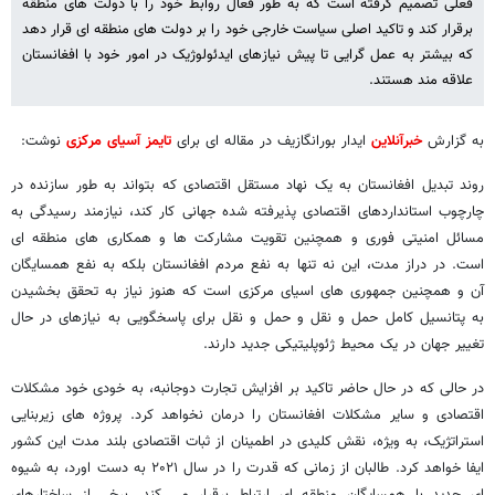
فعلی تصمیم گرفته است که به طور فعال روابط خود را با دولت های منطقه
برقرار کند و تاکید اصلی سیاست خارجی خود را بر دولت های منطقه ای قرار دهد
که بیشتر به عمل گرایی تا پیش نیازهای ایدئولوژیک در امور خود با افغانستان
علاقه مند هستند.
به گزارش
خبرآنلاین
ایدار بورانگازیف در مقاله ای برای
تایمز آسیای مرکزی
نوشت:
روند تبدیل افغانستان به یک نهاد مستقل اقتصادی که بتواند به طور سازنده در
چارچوب استانداردهای اقتصادی پذیرفته شده جهانی کار کند، نیازمند رسیدگی به
مسائل امنیتی فوری و همچنین تقویت مشارکت ها و همکاری های منطقه ای
است. در دراز مدت، این نه تنها به نفع مردم افغانستان بلکه به نفع همسایگان
آن و همچنین جمهوری های اسیای مرکزی است که هنوز نیاز به تحقق بخشیدن
به پتانسیل کامل حمل و نقل و حمل و نقل برای پاسخگویی به نیازهای در حال
تغییر جهان در یک محیط ژئوپلیتیکی جدید دارند.
در حالی که در حال حاضر تاکید بر افزایش تجارت دوجانبه، به خودی خود مشکلات
اقتصادی و سایر مشکلات افغانستان را درمان نخواهد کرد. پروژه های زیربنایی
استراتژیک، به ویژه، نقش کلیدی در اطمینان از ثبات اقتصادی بلند مدت این کشور
ایفا خواهد کرد. طالبان از زمانی که قدرت را در سال ۲۰۲۱ به دست اورد، به شیوه
ای جدید با همسایگان منطقه ای ارتباط برقرار می کند. برخی از ساختارهای