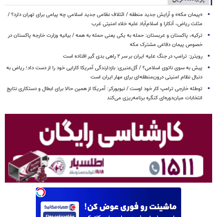
«پیمان مکه» و آرایش جدید منطقه / ائتلاف نظامی جدید اسلامی چه پیامی برای تهران دارد؟ /
مثلث ریاض، آنکارا و اسلام‌آباد علیه خلاء امنیتی غرب
ترکیه، پاکستان و عربستان: حمله به یکی یعنی حمله به همه / بیانیه وزارت خارجه پاکستان در
خصوص پیمان دفاعی مشترک مکه
رویترز: ترامپ در جنگ علیه ایران بر سر ۲ راهی بدی گیر افتاده است
پیش به سوی ناتوی اسلامی؟ / گل‌عنبری: بازدارندگی آمریکا کارایی خود را از دست داد؛ ریاض به
دنبال نظام امنیتی درون‌منطقه‌ای برای مهار ایران است
توطئه خارجی ترامپ کار خود اوست / نیویورکر: آمریکا از همین حالا برای ابطال و دستکاری نتایج
انتخابات میان‌دوره‌ای کنگره برنامه‌ریزی می‌کند