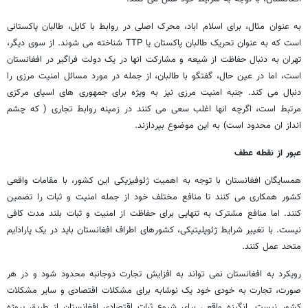
به عنوان مثال، برای اسلام اباد، محرک اصلی در روابط با کابل، طالبان پاکستانی
است که به عنوان تحریک طالبان پاکستان یا TTP شناخته می شوند. از سوی دیگر،
تهران به دنبال حفاظت از شیعه و مشارکت انها در یک دولت فراگیر در افغانستان
است، اما در عین حال، گفتگو با طالبان، از جمله در مورد مسائل امنیت مرزی را
دنبال می کند. جنبه امنیت مرزی نیز به ویژه برای جمهوری های اسیای مرکزی
مرتبط است، اگرچه انها اغلب سعی می کنند در زمینه روابط تجاری ( که چشم
انداز ان محدود است) به این موضوع بپردازند.
عبور از نقطه عطف
همسایگان افغانستان با توجه به اهمیت ژئوفیزیکی این کشور، با مقامات واقعی
کشور همکاری می کنند تا منافع مختلف خود از جمله امنیت و ثبات را تضمین
کنند. اما منافع مشترک به تنهایی برای حفاظت از امنیت و ثبات بلند مدت کافی
نیست. با تغییر شرایط ژئوپلیتیکی، کشورهای اطراف افغانستان باید در یک پارادایم
متحد عمل کنند.
رویکرد به افغانستان نمی تواند به افزایش تجارت دوجانبه محدود شود و در هر
صورت، تجارت به خودی خود یک نوشابه برای مشکلات اقتصادی و سایر مشکلات
کشور نیست. انگیزه واقعی برای شروع ثبات اقتصادی افغانستان از طریق پروژه