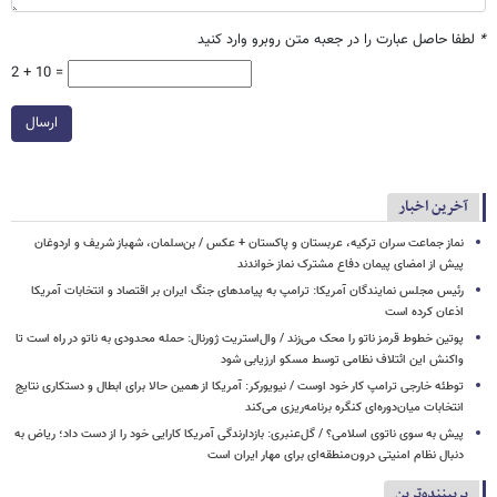
*
لطفا حاصل عبارت را در جعبه متن روبرو وارد کنید
2 + 10 =
ارسال
آخرین اخبار
نماز جماعت سران ترکیه، عربستان و پاکستان + عکس / بن‌سلمان، شهباز شریف و اردوغان
پیش از امضای پیمان دفاع مشترک نماز خواندند
رئیس مجلس نمایندگان آمریکا: ترامپ به پیامدهای جنگ ایران بر اقتصاد و انتخابات آمریکا
اذعان کرده است
پوتین خطوط قرمز ناتو را محک می‌زند / وال‌استریت ژورنال: حمله محدودی به ناتو در راه است تا
واکنش این ائتلاف نظامی توسط مسکو ارزیابی شود
توطئه خارجی ترامپ کار خود اوست / نیویورکر: آمریکا از همین حالا برای ابطال و دستکاری نتایج
انتخابات میان‌دوره‌ای کنگره برنامه‌ریزی می‌کند
پیش به سوی ناتوی اسلامی؟ / گل‌عنبری: بازدارندگی آمریکا کارایی خود را از دست داد؛ ریاض به
دنبال نظام امنیتی درون‌منطقه‌ای برای مهار ایران است
پربیننده‌ترین