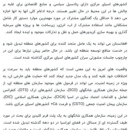
کشورهای اسیای مرکزی دارای پتانسیل سیاسی و منابع اقتصادی برای غلبه بر
چالش ها در این محیط در حال تغییر هستند. درجه ادغام کلی انها به انها اجازه
می دهد تا حداقل یک گفتگوی مشترک در مورد مهمترین موارد دستور کار شامل
مشکلاتی مانند استفاده مشترک از اب، انرژی، زیرساخت ها و پروژه های سرمایه
گذاری و بهینه سازی کریدورهای حمل و نقل و تدارکات موجود و اینده ایجاد کنند.
افغانستان می تواند به یک عامل متحد کننده برای کشورهای منطقه تبدیل شود و
در خدمت منافع توسعه منطقه ای باشد. در حال حاضر پیش نیازها برای این در
چارچوب جلسات مشورتی سران کشورهای اسیای مرکزی گذاشته شده است.
واقعیت های امروز به این معنی است که کشورهای منطقه باید به سرعت بر
اختلافات خود غلبه کنند و یک مدل جدید ایجاد کنند که حمایت های خارجی ان، به
ویژه در زمینه امنیت، می تواند در فرمول های موجود سازمان های منطقه ای، از
جمله سازمان همکاری شانگهای (SCO)، سازمان کشورهای ترک (OTS)، کنفرانس
تعامل و اقدامات اعتماد سازی در اسیا (CICA)، سازمان همکاری اسلامی (OIC)،
سازمان پیمان امنیت جمعی (CSTO) و فرمت C۵+ کشورهای اسیای مرکزی باشد.
در این زمینه، سازمان همکاری شانگهای به یک پلت فرم کلیدی برای بحث در مورد
طیف گسترده ای از مسائل در فضای اوراسیا در دو دهه گذشته تبدیل شده است.
افغانستان یک ناظر قانونی در سازمان همکاری شانگهای است و مقامات جدید ان