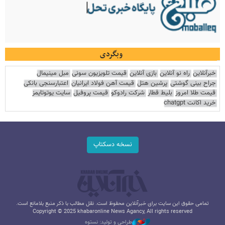
وبگردی
خبرآنلاین
راه نو آنلاین
بازی آنلاین
قیمت تلویزیون سونی
مبل مینیمال
جراح بینی گوشتی
پرشین هتل
قیمت آهن فولاد ایرانیان
اعتبارسنجی بانکی
قیمت طلا امروز
بلیط قطار
شرکت رادوکو
قیمت پروفیل
سایت یوتوتایمز
خرید اکانت chatgpt
نسخه دسکتاپ
تمامی حقوق این سایت برای خبرآنلاین محفوظ است. نقل مطالب با ذکر منبع بلامانع است.
Copyright © 2025 khabaronline News Agancy, All rights reserved
طراحی و تولید: نستوه