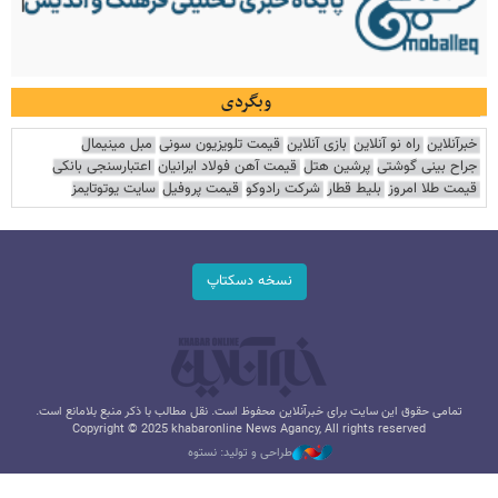
وبگردی
خبرآنلاین
راه نو آنلاین
بازی آنلاین
قیمت تلویزیون سونی
مبل مینیمال
جراح بینی گوشتی
پرشین هتل
قیمت آهن فولاد ایرانیان
اعتبارسنجی بانکی
قیمت طلا امروز
بلیط قطار
شرکت رادوکو
قیمت پروفیل
سایت یوتوتایمز
نسخه دسکتاپ
تمامی حقوق این سایت برای خبرآنلاین محفوظ است. نقل مطالب با ذکر منبع بلامانع است.
Copyright © 2025 khabaronline News Agancy, All rights reserved
طراحی و تولید: نستوه