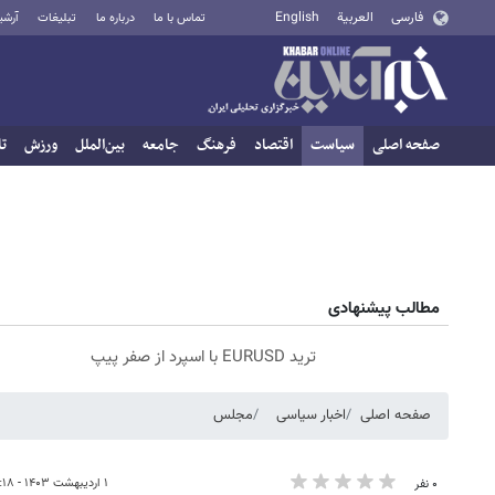
فارسی
العربية
English
تماس با ما
درباره ما
تبلیغات
آرشی
صفحه اصلی
سیاست
اقتصاد
فرهنگ
جامعه
بین‌الملل
ورزش
تا
مطالب پیشنهادی
ترید EURUSD با اسپرد از صفر پیپ
صفحه اصلی
اخبار سیاسی
مجلس
۱ اردیبهشت ۱۴۰۳ - ۱۶:۱۸
۰ نفر