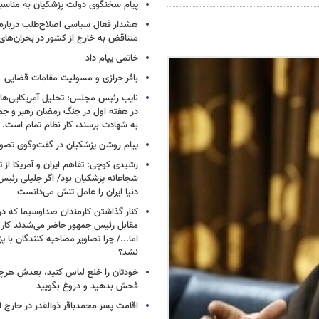
پیام سخنگوی دولت پزشکیان به مناسبت
هشدار فعال سیاسی اصلاح‌طلب درباره ا
متناقض به خارج از کشور در بحران‌های
خاتمی پیام داد
باقر خرازی و مسولیت مقامات قضایی
نایب رئیس مجلس: تحلیل آمریکایی‌ها ا
در هفته اول در جنگ رمضان رهبر و جم
به شهادت برسند، کار نظام تمام است.
پیام روشن پزشکیان در گفت‌وگوی تص
رشیدی کوچی: تفاهم ایران و آمریکا از
شجاعانه پزشکیان بود/ اگر جلیلی رئیس
دنیا ایران را عامل تنش می‌دانست
کنار گذاشتن کارمندان صداوسیما که در
مقابل رئیس جمهور حاضر می‌شدند کا
اما.../ چرا تصاویر مصاحبه کنندگان با 
نشد؟
خودتان را خلع لباس کنید، بعدش هرچ
فحش بدهید و دروغ بگویید
اقامت پسر محمدباقر ذوالقدر در خارج ا