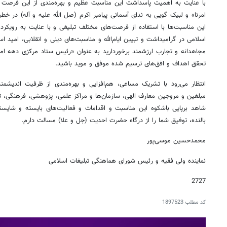
با عنایت به اهمیت پاسداشت این مناسبت عظیم و بهره‌مندی از این فرصت طل
امرنا» و لبیک گویی به ندای آسمانی پیامبر اکرم (صل الله علیه و آله) در خ
این مناسبت‌ها با استفاده از فرصت‌های مختلف تبلیغی و با عنایت به رویکر
اسلامی در گرامیداشت و تبیین ایام‌الله و مناسبت‌های دینی و انقلابی، امید ا
مجاهدانه و تجارب ارزشمند برخوردارید به عنوان «رئیس ستاد مرکزی دهه ام
تحقق اهداف و افق‌های ترسیم شده موفق و موید باشید.
انتظار می‌رود با تشریک مساعی، هم‌افزایی و بهره‌مندی از ظرفیت اندیشم
مبلغین و مروجین معارف الهی، سازمان‌ها و مراکز علمی، پژوهشی، فرهنگی، تبل
شاهد برپایی باشکوه این مناسبت و اقدامات و فعالیت‌های بایسته و شایسته
بالنده، توفیق شما را از درگاه حضرت احدیت (جل و علا) مسالت دارم.
محمدحسین موسی‌پور
نماینده ولی فقیه و رئیس شورای هماهنگی تبلیغات اسلامی
2727
کد مطلب
1897523