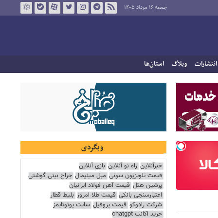
جمعه ۱۶ مرداد ۱۴۰۵
انتشارات
وبلاگ
استان‌ها
وبگردی
خبرآنلاین
راه نو آنلاین
بازی آنلاین
قیمت تلویزیون سونی
مبل مینیمال
جراح بینی گوشتی
پرشین هتل
قیمت آهن فولاد ایرانیان
اعتبارسنجی بانکی
قیمت طلا امروز
بلیط قطار
شرکت رادوکو
قیمت پروفیل
سایت یوتوتایمز
خرید اکانت chatgpt