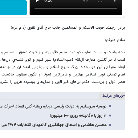
برادر ارجمند حجت الاسلام و المسلمین جناب حاج آقای تقوی (دام عزه)
سلام علیکم؛
دهه ولایت و امامت تقارب دو عید عظیم «قربان»، روز ثبوت عشق و تسلیم و 
است تا در گلشن معارف آل‌الله (علیه‌السلام) سیر کنیم و کویر تشنه‌یِ دل‌ها ر
ابعاد معرفتی این دو رخداد بزرگ تاریخ اسلام و بازخوانی ابعاد آن در جامع
نظام تمدنیِ نوین اسلامی بهترین و کامل‌ترین نمونه و الگوی مطلوب حاکمیت 
عصر افول و بن‌بست حکمرانی‌های غیر الهی و مدل‌های پوسیده غربی را تشریح 
خبرهای مرتبط
توصیه میرسلیم به دولت رئیسی درباره ریشه کنی فساد /جرأت من
۳ روز با «گالیله» روزی ۱۰۰ میلیون!
محسن هاشمی و اسحاق جهانگیری کاندیدای انتخابات ۱۴۰۴ می شوند؟ /ردصلاحیت بخاطر گرایش…