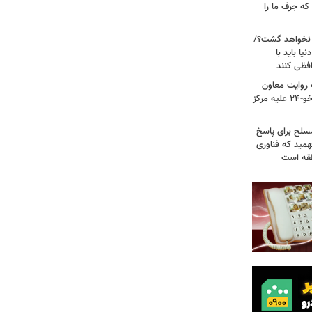
ه جرف ما را
 نخواهد گشت؟/
یا باید با
فظی کنند
ریت جنگ ۴۰ روزه به روایت معاون
نیروی هوایی ارتش/ مأموریت ویژه سوخو-۲۴ علیه مرکز
سلح برای پاسخ
همید که فناوری
نطقه است