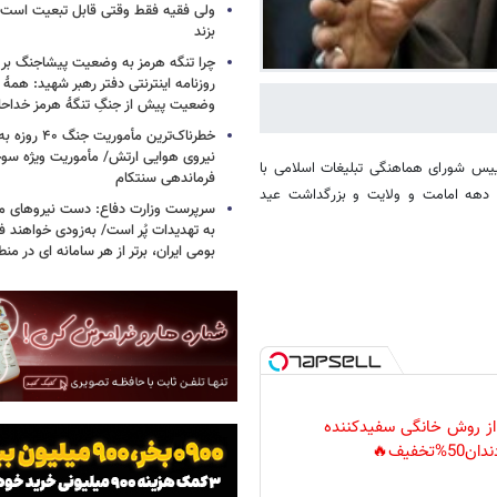
ولی فقیه فقط وقتی قابل تبعیت است ک
بزند
چرا تنگه هرمز به وضعیت پیشاجنگ بر
روزنامه اینترنتی دفتر رهبر شهید: همۀ دن
وضعیت پیش از جنگِ تنگۀ هرمز خداحا
خطرناک‌ترین مأمو
ییس شورای هماهنگی تبلیغات اسلامی با
فرماندهی سنتکام
دهه امامت و ولایت و بزرگداشت عید
سرپرست وزارت دفاع: دست نیروهای م
به تهدیدات پُر است/ به‌زودی خواهند ف
بومی ایران، برتر از هر سامانه ای در م
 از روش خانگی سفیدکننده
دان50%تخفیف🔥