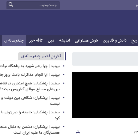
و
ریخ
دانش و فناوری
هوش مصنوعی
اندیشه
دین
کافه خبر
چندرسانه‌ای
آخرین اخبار چندرسانه‌ای
ببینید | چرا رهبر شهید به پناهگاه نرفتن
ببینید | آیا انجام مذاکرات باعث بروز 
ببینید | پزشکیان: هیچ امتیازی در تفاهم‌
نیروهای مسلح موافق آتش‌بس بودند؟
ببینید | پزشکیان: شکافی بین دولت و
نیست
ببینید | پزشکیان: جامعه را نمی‌توان با ا
کرد
ببینید | پزشکیان: دشمن به دنبال متح
همسایگان ما علیه ایران است