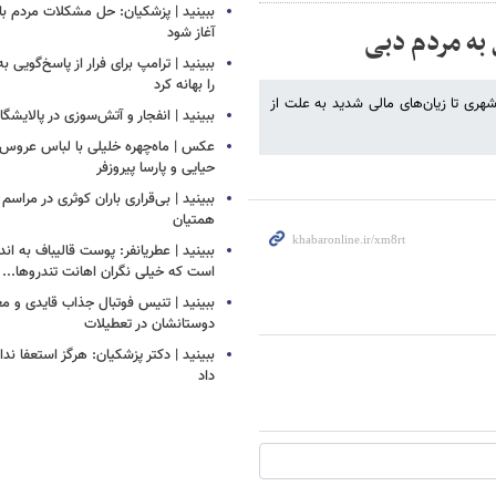
ببینید | پزشکیان: حل مشکلات مردم بای
به مردم دبی
آغاز شود
ببینید | ترامپ برای فرار از پاسخ‌گویی ب
را بهانه کرد
ری تا زیان‌های مالی شدید به علت از
ببینید | انفجار و آتش‌سوزی در پالایشگ
عکس | ماه‌چهره خلیلی با لباس عروس د
حیایی و پارسا پیروزفر
ببینید | بی‌قراری باران کوثری در مراسم 
همتیان
ببینید | عطریانفر: پوست قالیباف به اند
است که خیلی نگران اهانت تندروها...
ببینید | تنیس فوتبال جذاب قایدی و مغا
دوستانشان در تعطیلات
ببینید | دکتر پزشکیان: هرگز استعفا ندا
داد