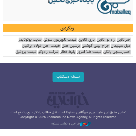
وبگردی
خبرآنلاین
راه نو آنلاین
بازی آنلاین
قیمت تلویزیون سونی
سایت یوتوتایمز
مبل مینیمال
جراح بینی گوشتی
پرشین هتل
قیمت آهن فولاد ایرانیان
اعتبارسنجی بانکی
قیمت طلا امروز
بلیط قطار
شرکت رادوکو
قیمت پروفیل
نسخه دسکتاپ
تمامی حقوق این سایت برای خبرآنلاین محفوظ است. نقل مطالب با ذکر منبع بلامانع است.
Copyright © 2025 khabaronline News Agancy, All rights reserved
طراحی و تولید: نستوه