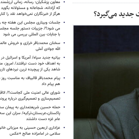
معاون پزشکیان: رسانه، زمانی ارزشمند 
که آزادانه، شجاعانه و مسئولانه بگوید
جدید می‌گیرد؟
هرگز از خبرنگاران نمی‌خواهد نقد را کنار
جلسات وبیناری مجلس این هفته چه روز
می شود؟/ جزییات دستور جلسه مجلس/
با جنایات بین المللی بررسی می شود
سخنان محمدباقر خرازی و خروش عالم
الله جوادی آملی
بیانیه جدید سپاه/ آمریکا و اسرائیل در 
به اهداف خود دست نیافتند/ امروز، من
شاهد یکی از پیچیده ترین نبردهای تا
پیام محمدباقر قالیباف به مناسبت روز خ
هم پیام داد
شورای عالی امنیت ملی کجاست؟/ اتاقی
تصمیم‌سازی و تصمیم‌گیری درباره پرو
حمله حسین شریعتمداری به پیمان سه 
پاکستان،عربستان،ترکیه/ سزان این سه
عام غزه دست داشتند
عزاداری اربعین حسینی به میزبانی خان
سلامی در امامزاده صالح +عکس