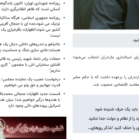
روزنامه شهرداری تهران: اکنون بلندگ
کسانی است که ظاهر انقلابیگری دارند
روزنامه جمهوری اسلامی: هرگاه مذاکرا
نزدیک می شود،عده ای با جنجال آفرینی
کشور می شوند/اظهارات باقرخرازی یک ا
نیست
شود.
نتانیاهو و تندروهای داخلی دنبال یک
هستند:عادی سازی جنگ و حساسیت زدا
 استانداری مازندران انتخاب می‌شود؛
حملات برادر داماد شهید رئیسی به قالیب
افشای سخنرانی اش با مضمون " کاری 
نداریم"
آبان ۱۴۰۰ مسئولیت استانداری مازندران را برعهده داشت که با حکم مخبر
درخواست عجیب یک نماینده مجلس: یک
ا مفاسد اقتصادی منصوب شد.
قدرت جهانیم و حق وتو می خواهیم
قسمت جدید اظهارات جنجالی محمدباقر 
با هندوها درگیر خواهیم شد/ میان هند
اسرائیل پیوندهای ذاتی وجود دارد
ه باید یک حرف شنیده شود
ا از نظام و دولت جدا ندانید
ی را حذف کنید /تذکر روزهای…