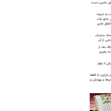
وهای دشمن دست
ت به نتیجه
 مانع ثبات
تفاق عادی
 هدف مشترک
یی از آن
اف بعد از
به رهبری
ی از چهار
خرازی؛ ما قطعا
وها و یهودیان و