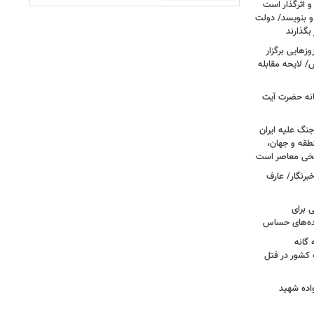
و اثرگذار است
 و بنویسد/ دولت
 بگذارند
هایی برگزار
 لایحه مقابله
انه حضرت آیت
جنگ علیه ایران
طقه و جهان،
ریخی معاصر است
برنگار/ عارف
 برای
نده‌های حساس
گانه
 کشور در قتل
واده شهید