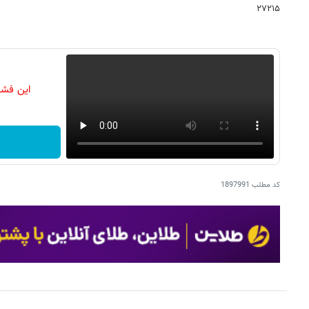
۲۷۲۱۵
این فشا
کد مطلب
1897991