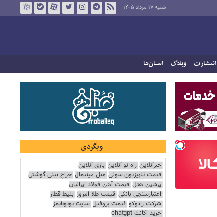
شنبه ۱۷ مرداد ۱۴۰۵
انتشارات
وبلاگ
استان‌ها
وبگردی
خبرآنلاین
راه نو آنلاین
بازی آنلاین
قیمت تلویزیون سونی
مبل مینیمال
جراح بینی گوشتی
پرشین هتل
قیمت آهن فولاد ایرانیان
اعتبارسنجی بانکی
قیمت طلا امروز
بلیط قطار
شرکت رادوکو
قیمت پروفیل
سایت یوتوتایمز
خرید اکانت chatgpt