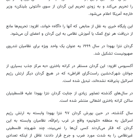
را تحریم می‌کند و به زودی تحریم این گردان از سوی «آنتونی بلینکن» وزیر
خارجه آمریکا اعلام می‌شود.
این پایگاه خبری به نقل از منابعی که آنها را «آگاه» خواند، افزود: تحریم‌ها مانع
از دریافت هر نوع کمک یا آموزش نظامی به این گردان و اعضای آن می‌شود.
گردان نتزا یهودا در سال ۱۹۹۹ به عنوان یک واحد ویژه برای نظامیان تندروی
صهیونیست تشکیل شد.
آکسیوس افزود: این گردان مستقر در کرانه باختری «به مرکز جذب بسیاری از
جوانان شهرک‌نشین راست‌گرای افراطی» که در هیچ گردان دیگر ارتش رژیم
اسرائیل پذیرفته نشده‌اند، تبدیل شده است.
در سال‌های گذشته تصاویر زیادی از جنایت گردان نتزا یهودا علیه فلسطینیان
ساکن کرانه باختری اشغالی منتشر شده است.
سال گذشته، در حین یورش گردان ۹۷ نتزا یهودا وابسته به ارتش رژیم
اسرائیل به منطقه «تلونیم» واقع در غرب رام‌الله، نظامیان وابسته به این
گردان که فکر می‌کردند کسی آن‌ها را نمی‌بیند، چند شهروند فلسطینی
غیرنظامی را به‌ شدت مورد ضرب و جرح قرار دادند؛ غافل از اینکه تعدادی