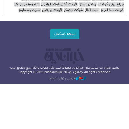
جراح بینی گوشتی
پرشین هتل
قیمت آهن فولاد ایرانیان
اعتبارسنجی بانکی
قیمت طلا امروز
بلیط قطار
شرکت رادوکو
قیمت پروفیل
سایت یوتوتایمز
نسخه دسکتاپ
تمامی حقوق این سایت برای خبرآنلاین محفوظ است. نقل مطالب با ذکر منبع بلامانع است.
Copyright © 2025 khabaronline News Agancy, All rights reserved
طراحی و تولید: نستوه