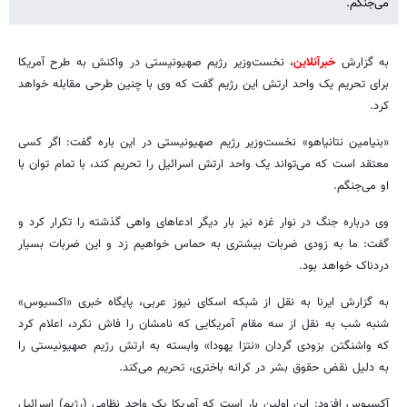
می‌جنگم.
به گزارش
خبرآنلاین
، نخست‌وزیر رژیم صهیونیستی در واکنش به طرح آمریکا
برای تحریم یک واحد ارتش این رژیم گفت که وی با چنین طرحی مقابله خواهد
کرد.
«بنیامین نتانیاهو» نخست‌وزیر رژیم صهیونیستی در این باره گفت: اگر کسی
معتقد است که می‌تواند یک واحد ارتش اسرائیل را تحریم کند، با تمام توان با
او می‌جنگم.
وی درباره جنگ در نوار غزه نیز بار دیگر ادعاهای واهی گذشته را تکرار کرد و
گفت: ما به زودی ضربات بیشتری به حماس خواهیم زد و این ضربات بسیار
دردناک خواهد بود.
به گزارش ایرنا به نقل از شبکه اسکای نیوز عربی، پایگاه خبری «اکسیوس»
شنبه شب به نقل از سه مقام آمریکایی که نامشان را فاش نکرد، اعلام کرد
که واشنگتن بزودی گردان «نتزا یهودا» وابسته به ارتش رژیم صهیونیستی را
به دلیل نقض حقوق بشر در کرانه باختری، تحریم می‌کند.
آکسیوس افزود: این اولین بار است که آمریکا یک واحد نظامی (رژیم) اسرائیل