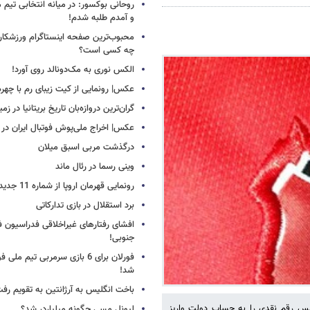
روحانی بوکسور: در میانه انتخابی تیم 
و آمدم طلبه شدم!
محبوب‌ترین صفحه اینستاگرام ورزشکاران
چه کسی است؟
الکس نوری به مک‌دونالد روی آورد!
عکس| رونمایی از کیت زیبای رم با چهره
گران‌ترین دروازه‌بان تاریخ بریتانیا در زم
عکس| اخراج ملی‌پوش فوتبال ایران در 12 دقیقه!
درگذشت مربی اسبق میلان
وینی رسما در رئال ماند
رونمایی قهرمان اروپا از شماره 11 جدید
برد استقلال در بازی تدارکاتی
افشای رفتارهای غیراخلاقی فدراسیون فو
جنوبی!
فورلان برای 6 بازی سرمربی تیم مل
شد!
باخت انگلیس به آرژانتین به تقویم رفت
یس رقم نقدی را به حساب دولت واریز
لیونل مسی چگونه میلیاردر شد؟