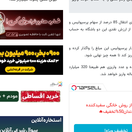
؛ در حالی‌که صبح روز گذشته معامله موردنظر برای انتقال 85 درصد از سهام پرسپولیس و
د از ارزش نقدی این دو باشگاه به حساب
 پرسپولیس این مبلغ را واگذار کرده و
یز کند تا همه چیز نهایی شود.
نکته مهم اینکه پرسپولیس با رقمی در حدود 3200 میلیارد تومان واگذار شده و عدد واریزی هم طبیعتا 320 میلیارد
 از روش خانگی سفیدکننده
دان50%تخفیف🔥
تخفیف ویژه!