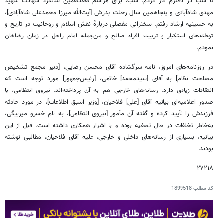
تا شب در دفترم کار کردم. شب، برای مراسم هفدهمین سالگرد شهادت شهید
مهدی شاه‌آبادی و پنجاهمین سال رحلت پدرش [آیت‌الله میرزا محمدعلی شاه‌آبادی]،
به حسینیه ارشاد رفتم. سخنرانی مفصلی دربارۀ نقش اسلام و روحانیت در تاریخ و
توطئه‌های استکبار و تربیت افراد صالح و من‌جمله امام راحل در زمان رضاخان
نمودم.
در روزنامه‌های امروز، نامه سرگشاده آقای محسن رضایی، [دبیر مجمع تشخیص
مصلحت نظام] به آقای [سیدمحمد] خاتمی، [رئیس‌جمهور] مورد توجه است که
انتقادات زیادی دارد. رسانه‌های خارجی هم به آن پرداخته‌اند. نیروی انتظامی، با
صدور اعلامیه‌ای بیانیه آقای [علی] فلاحیان، [وزیر اسبق اطلاعات]، در مورد حادثه
فرزندش را تأیید کرده و گفته آن مأمور [نیروی انتظامی]، به نام خسرو میربیگی،
به‌خاطر تخلفات در حال تصفیه بوده و با اشرار همکاری داشته است. قبل از این
بیانیه، بسیاری از رسانه‌های داخلی و خارجی، علیه آقای فلاحیان، مطالبی نوشته
بودند.
۲۷۲۱۸
کد مطلب
1899518