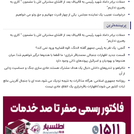
حملات برادر داماد شهید رئیسی به قالیباف بعد از افشای سخنرانی اش با مضمون " کاری به
رهبری نداریم"
درخواست عجیب یک نماینده مجلس: یکی از چهار قدرت جهانیم و حق وتو می خواهیم
پربیننده‌ترین
حملات برادر داماد شهید رئیسی به قالیباف بعد از افشای سخنرانی اش با مضمون " کاری به
رهبری نداریم"
گنجی: یک نفر به رئیس جمهور گفته الدنگ، قوه قضاییه ورود نمی کند؟
قسمت جدید اظهارات جنجالی محمدباقر خرازی؛ ما قطعا با هندوها درگیر خواهیم شد/ میان
هندوها و یهودیان و اسرائیل پیوندهای ذاتی وجود دارد
نتانیاهو و تندروهای داخلی دنبال یک هدف مشترک هستند:عادی سازی جنگ و حساسیت زدایی
از آن
روزنامه جمهوری اسلامی: هرگاه مذاکرات به نتیجه نزدیک می شود،عده ای با جنجال آفرینی مانع
ثبات کشور می شوند/اظهارات باقرخرازی یک اتفاق عادی نیست