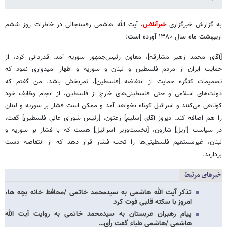
به گزارش خبرگزاری
خبرآنلاین
، آیت الله هاشمی رفسنجانی در خاطرات روز ششم
اریبهشت ماه سال ۱۳۸۰ آورده است:
[آقای محمد زهیر مشارقه]، معاون رئیس‌جمهور سوریه آمد. قدردانی کرد، از
حمایت ایران از مردم فلسطین و لبنان و سوریه و اظهار امیدواری نمود که
تصمیمات کنگره حمایت از انتفاضه [فلسطین]، ثمربخش باشد. من گفتم که
دولت‌های اسلامی و حتی فلسطینی‌های خارج از فلسطین، از انجام وظایف خود
کوتاهی می‌کنند و اسرائیل کوتاه نخواهد آمد و ممکن است فشار بر سوریه و لبنان
را هم اضافه کند. دیروز آقای [سلیم] زعنون، [رئیس شورای عالی فلسطین] گفت،
در سیاست [آریل] شارون، [نخست‌وزیر اسرائیل] هست که با فشار بر سوریه و
لبنان، غیرمستقیم فلسطینی‌ها را تحت فشار قرار دهد که از انتفاضه دست
بردارند.
خبرهای مرتبط
تذکر آیت الله هاشمی به سیدمحمد خاتمی /محافظ خانه بچه ها،
امروز با سکته قلبی فوت کرد
پیام رهبران عربستان به سیدمحمد خاتمی به روایت آیت الله
هاشمی /هاشمی طباء گفت رأی…