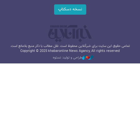
نسخه دسکتاپ
تمامی حقوق این سایت برای خبرآنلاین محفوظ است. نقل مطالب با ذکر منبع بلامانع است.
Copyright © 2025 khabaronline News Agancy, All rights reserved
طراحی و تولید: نستوه