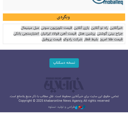
وبگردی
خبرآنلاین
راه نو آنلاین
بازی آنلاین
قیمت تلویزیون سونی
مبل مینیمال
جراح بینی گوشتی
پرشین هتل
قیمت آهن فولاد ایرانیان
اعتبارسنجی بانکی
قیمت طلا امروز
بلیط قطار
شرکت رادوکو
قیمت پروفیل
نسخه دسکتاپ
تمامی حقوق این سایت برای خبرآنلاین محفوظ است. نقل مطالب با ذکر منبع بلامانع است.
Copyright © 2025 khabaronline News Agancy, All rights reserved
طراحی و تولید: نستوه