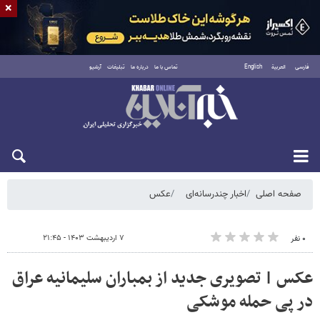
×
فارسی
العربية
English
تماس با ما
درباره ما
تبلیغات
آرشیو
پنجشنبه ۱۵ مرداد ۱۴۰۵
صفحه اصلی
اخبار چندرسانه‌ای
عکس
۷ اردیبهشت ۱۴۰۳ - ۲۱:۴۵
۰ نفر
عکس | تصویری جدید از بمباران سلیمانیه عراق
در پی حمله موشکی