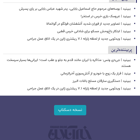
ببینید | بوسه‌های مرحوم حاج اسماعیل بابایی، پدر شهید عباس بابایی بر پای پسرش
ببینید | عروسک بازی خرس در استخر!
ببینید | تصاویر جدید از فوران شدید آتشفشان فوئگو در گواتمالا
ببینید | ابتکار باغ‌وحش مسکو برای شادابی خرس قطبی
ببینید | ویدئویی جدید از لحظه زلزله ۷.۱ ریشتری ژاپن در یک اتاق عمل جراحی
پربیننده‌ترین
ببینید | جی‌دی ونس: مذاکره با ایران مانند قدم به جلو و عقب است؛ ایرانی‌ها بسیار سرسخت
هستند
بینید | فرار یک زوج با خودرو از آتش‌سوزی آخرالزمانی
ببینید | دستگیری سارقان مسلح باغات البرز
ببینید | ویدئویی جدید از لحظه زلزله ۷.۱ ریشتری ژاپن در یک اتاق عمل جراحی
نسخه دسکتاپ