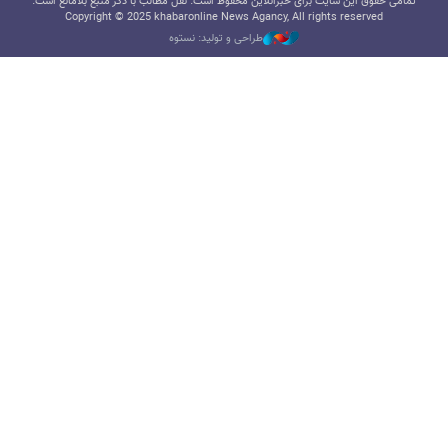
تمامی حقوق این سایت برای خبرآنلاین محفوظ است. نقل مطالب با ذکر منبع بلامانع است.
Copyright © 2025 khabaronline News Agancy, All rights reserved
طراحی و تولید: نستوه