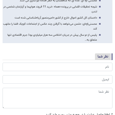
محسنی اژه ای :عده ای که منافعشان به خطر افتاده جو سازی می کنند
نتیجه تحقیقات قضایی در پرونده «هما» :خرید 11 فروند هواپیما و آپارتمان شخصی در
لندن
دادستان کل کشور:اموال خارج از کشور «امیرمنصور آریا»شناسایی شده است
محسنی‌اژه‌ای: دشمن می‌خواهد با گرفتن چند عکس از اجتماعات کوچک فضا را ملتهب
کند
پلیس از دو سال پیش در جریان اختلاس سه هزار میلیاردی بود/ جرم اقتصادی تنها
متعلق به…
نظر شما
*
لطفا حاصل عبارت را در جعبه متن روبرو وارد کنید