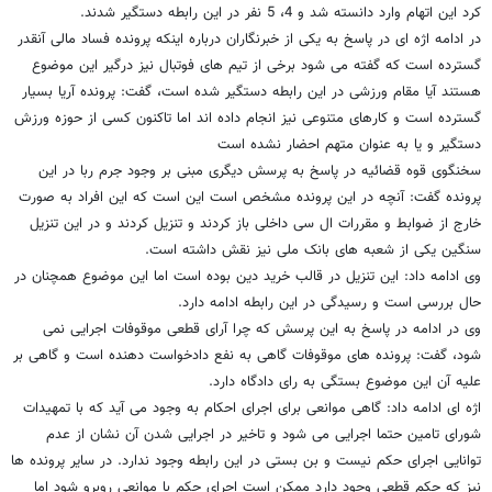
کرد این اتهام وارد دانسته شد و 4، 5 نفر در این رابطه دستگیر شدند.
در ادامه اژه ای در پاسخ به یکی از خبرنگاران درباره اینکه پرونده فساد مالی آنقدر
گسترده است که گفته می شود برخی از تیم های فوتبال نیز درگیر این موضوع
هستند آیا مقام ورزشی در این رابطه دستگیر شده است، گفت: پرونده آریا بسیار
گسترده است و کارهای متنوعی نیز انجام داده اند اما تاکنون کسی از حوزه ورزش
دستگیر و یا به عنوان متهم احضار نشده است
سخنگوی قوه قضائیه در پاسخ به پرسش دیگری مبنی بر وجود جرم ربا در این
پرونده گفت: آنچه در این پرونده مشخص است این است که این افراد به صورت
خارج از ضوابط و مقررات ال سی داخلی باز کردند و تنزیل کردند و در این تنزیل
سنگین یکی از شعبه های بانک ملی نیز نقش داشته است.
وی ادامه داد: این تنزیل در قالب خرید دین بوده است اما این موضوع همچنان در
حال بررسی است و رسیدگی در این رابطه ادامه دارد.
وی در ادامه در پاسخ به این پرسش که چرا آرای قطعی موقوفات اجرایی نمی
شود، گفت: پرونده های موقوفات گاهی به نفع دادخواست دهنده است و گاهی بر
علیه آن این موضوع بستگی به رای دادگاه دارد.
اژه ای ادامه داد: گاهی موانعی برای اجرای احکام به وجود می آید که با تمهیدات
شورای تامین حتما اجرایی می شود و تاخیر در اجرایی شدن آن نشان از عدم
توانایی اجرای حکم نیست و بن بستی در این رابطه وجود ندارد. در سایر پرونده ها
نیز که حکم قطعی وجود دارد ممکن است اجرای حکم با موانعی روبرو شود اما