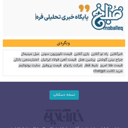
وبگردی
خبرآنلاین
راه نو آنلاین
بازی آنلاین
قیمت تلویزیون سونی
مبل مینیمال
جراح بینی گوشتی
پرشین هتل
قیمت آهن فولاد ایرانیان
اعتبارسنجی بانکی
قیمت طلا امروز
بلیط قطار
شرکت رادوکو
قیمت پروفیل
سایت یوتوتایمز
خرید اکانت chatgpt
نسخه دسکتاپ