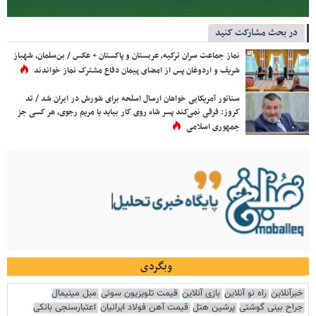
در بحث مشارکت کنید
نماز جماعت سران ترکیه، عربستان و پاکستان + عکس / بن‌سلمان، شهباز
شریف و اردوغان پس از امضای پیمان دفاع مشترک نماز خواندند
سناتور آمریکایی خواهان ارسال اسلحه برای شورش در ایران شد / تد
کروز: فرقی نمی‌کند پسر شاه روی کار بیاید یا مریم رجوی، هر کسی جز
جمهوری اسلامی
وبگردی
خبرآنلاین
راه نو آنلاین
بازی آنلاین
قیمت تلویزیون سونی
مبل مینیمال
جراح بینی گوشتی
پرشین هتل
قیمت آهن فولاد ایرانیان
اعتبارسنجی بانکی