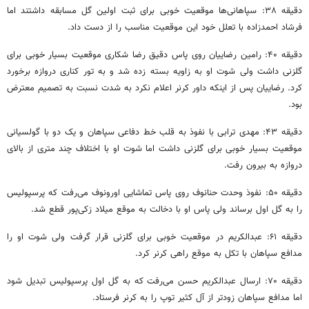
دقیقه ۳۸: سپاهانی‌ها موقعیت خوبی برای ثبت اولین گل مسابقه داشتند اما
فرشاد احمدزاده با تعلل خود این موقعیت مناسب را از دست داد.
دقیقه ۴۰: رامین رضاییان روی پاس دقیق رضا شکاری موقعیت بسیار خوبی برای
گلزنی داشت ولی شوت او به زاویه بسته زده شد و به تور کناری دروازه برخورد
کرد. رضاییان پس از اینکه داور کرنر اعلام نکرد به شدت نسبت به تصمیم معترض
بود.
دقیقه ۴۳: مهدی ترابی با نفوذ به قلب خط دفاعی سپاهان و یک دو با گولسیانی
موقعیت بسیار خوبی برای گلزنی داشت اما شوت او با اختلاف چند متری از بالای
دروازه به بیرون رفت.
دقیقه ۵۰: نفوذ وحدت حنانوف روی پاس تماشایی اورونوف می‌رفت که پرسپولیس
را به گل اول برساند ولی پاس او با دخالت به موقع میلاد زکی‌پور قطع شد.
دقیقه ۶۱: عبدالکریم در موقعیت خوبی برای گلزنی قرار گرفت ولی شوت او را
مدافع سپاهان با تکل به موقع راهی کرنر کرد.
دقیقه ۷۰: ارسال عبدالکریم حسن می‌رفت که به گل اول پرسپولیس تبدیل شود
اما مدافع سپاهان زودتر از آل کثیر توپ را به کرنر فرستاد.