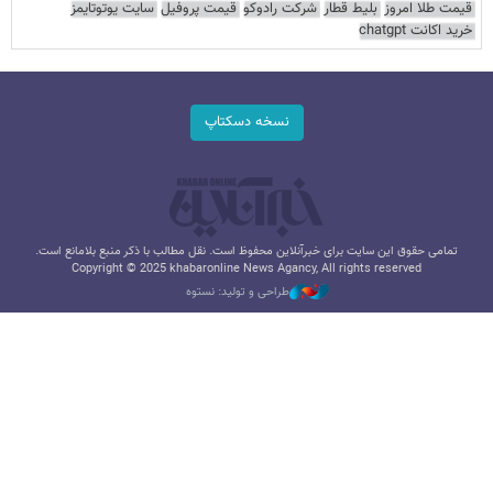
قیمت طلا امروز
بلیط قطار
شرکت رادوکو
قیمت پروفیل
سایت یوتوتایمز
خرید اکانت chatgpt
نسخه دسکتاپ
تمامی حقوق این سایت برای خبرآنلاین محفوظ است. نقل مطالب با ذکر منبع بلامانع است.
Copyright © 2025 khabaronline News Agancy, All rights reserved
طراحی و تولید: نستوه