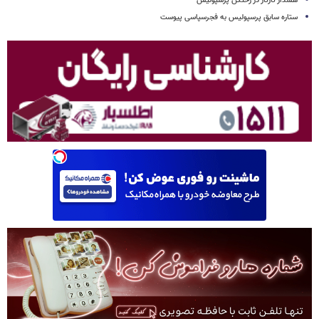
هشدار تارتار در رختکن پرسپولیس
ستاره سابق پرسپولیس به فجرسپاسی پیوست