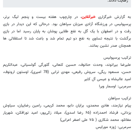
رضایت دادند.
به گزارش خبرگزاری
خبرآنلاین
، در چارچوب هفته بیست و پنجم لیگ برتر،
پرسپولیس در ورزشگاه آزادی میزبان سپاهان بود. درحالی که این دیدار در بازی
رفت و در اصفهان با یک گل به نفع طلایی ‌پوشان به پایان رسید اما در بازی
برگشت با نتیجه تساوی به نفع دو تیم تمام شد و باعث شد تا استقلالی ها
همچنان صدر نشین بمانند.
ترکیب پرسپولیس
علیرضا بیرانوند، وحدت حنانوف، حسین کنعانی، گئورگی گولسیانی، عبدالکریم
حسن، مسعود ریگی، سروش رفیعی، مهدی ترابی (78 امیری)، اوستون ارونوف،
امید عالیشاه و عیسی آل کثیر
سرمربی: اوسمار ویرا
ترکیب سپاهان
پیام نیازمند، هادی محمدی، برایان دابو، محمد کریمی، رامین رضاییان، سیاوش
یزدانی، فرشاد احمدزاده (۶۵ رضا اسدی)، میلاد زکی‌پور، امید نورافکن، شهریار
مغانلو، محمد شکاری ( ۷۵ علی اصغر اعرابی)
سرمربی: ژوزه مورایس