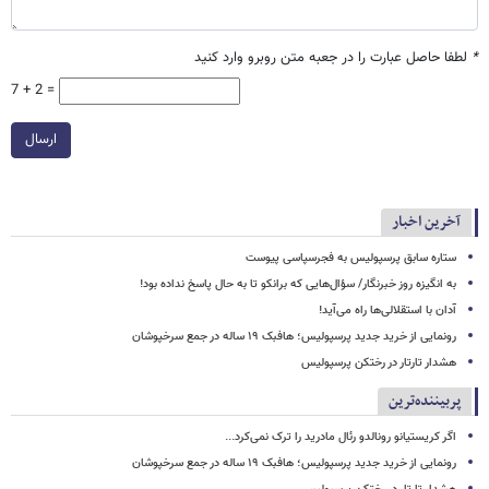
*
لطفا حاصل عبارت را در جعبه متن روبرو وارد کنید
7 + 2 =
ارسال
آخرین اخبار
ستاره سابق پرسپولیس به فجرسپاسی پیوست
به انگیزه روز خبرنگار/ سؤال‌هایی که برانکو تا به حال پاسخ نداده بود!
آدان با استقلالی‌ها راه می‌آید!
رونمایی از خرید جدید پرسپولیس؛ هافبک ۱۹ ساله در جمع سرخپوشان
هشدار تارتار در رختکن پرسپولیس
پربیننده‌ترین
اگر کریستیانو رونالدو رئال مادرید را ترک نمی‌کرد...
رونمایی از خرید جدید پرسپولیس؛ هافبک ۱۹ ساله در جمع سرخپوشان