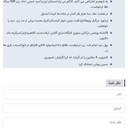
به شوهرم اعتراض می کنم، کتکم می زند/سمنان لرزید/مرد خرجی نداد، زن 500 سکه
طلا درخواست…
در هشت ماه، سه هزار نفر کمتر در جاده ها مُردند/جدول
برخورد مرگبار پژوها/بازداشت زمین خوار کردستان/ابراز محبت بیش از حد زن، مرد را
خواهان…
6کشته وزخمی درآتش سوزی کارگاه/حراج آنلاین ترفندجدید کلاهبرداران/سرکرده باند
دالتون…
پول مرد تمام شد، زن درخواست طلاق داد/جشنواره کالای قاچاق در لنج/اسباب بازی ها
در…
کامیون، 4 ماشین را در گیشا، له کرد/گزارش تصویری
حسن روشن تصادف کرد
نظر شما