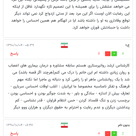
می خواهد عشقش را برای همیشه با این تصمیم تازه نگهدارد غافل از اینکه
این رضابت الان اوست اگر این مرد بعد از مدتی ازدواج کرد نمی تواند دیگر
توقع وفاداری به او را داشته باشد ایا در انهگام هم همین احساس را خواهد
داشت یا حسادتش فوران خواهد کرد.
ع.ا
۰۵:۳۹ - ۱۳۹۰/۱۰/۰۴
پاسخ
0
4
کارشناس ارشد روانپرستاری هستم سابقه مشاوره و درمان بیماری های اعصاب
و روان زیادی داشته ام این خانم را درک می کنم(هرچند اگر قصه باشد) می
شد با یک روانشناس ماهر او را راضی کرد و دنباله ی ماجرا اما نکته مهم
فرهنگ و تفکر نامناسبه مخصوصا ما ایرانیان : اغلب اوقات احساس سرباری -
تعارف بیش از اندازه - سادگی و باور - به شدت جوگیر بودن و احساسی بودن -
برچسب زدن و ننگ قلمداد کردن - حس انتقام فراوان - قدر نشناسی - کم
پنداشتن دیگران و عدم رعایت و احترام به حقوق دیگران و هزاران ووو دیگر
بدون نام
۰۶:۴۷ - ۱۳۹۰/۱۰/۰۴
پاسخ
4
2