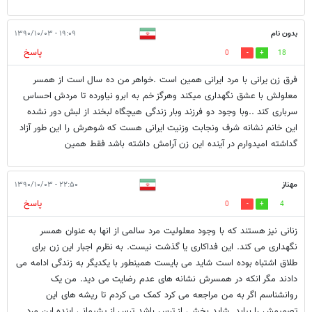
بدون نام
۱۹:۰۹ - ۱۳۹۰/۱۰/۰۳
پاسخ
0
18
فرق زن یرانی با مرد ایرانی همین است .خواهر من ده سال است از همسر
معلولش با عشق نگهداری میکند وهرگز خم به ابرو نیاورده تا مردش احساس
سرباری کند ..وبا وجود دو فرزند وبار زندگی هیچگاه لبخند از لبش دور نشده
این خانم نشانه شرف ونجابت وزنیت ایرانی هست که شوهرش را این طور آزاد
گداشته امیدوارم در آینده این زن آرامش داشته باشد فقط همین
مهناز
۲۲:۵۰ - ۱۳۹۰/۱۰/۰۳
پاسخ
0
4
زنانی نیز هستند که با وجود معلولیت مرد سالمی از انها به عنوان همسر
نگهداری می کند. این فداکاری یا گذشت نیست. به نظرم اجبار این زن برای
طلاق اشتباه بوده است شاید می بایست همینطور با یکدیگر به زندگی ادامه می
دادند مگر انکه در همسرش نشانه های عدم رضایت می دید. من یک
روانشناسم اگر به من مراجعه می کرد کمک می کردم تا ریشه های این
تصمیمش را بیابد. شاید بخشی از ترس باشد ترس از پشیمانی اینده این مرد