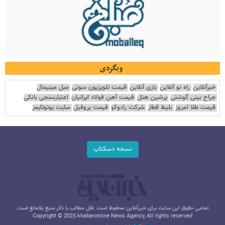
وبگردی
خبرآنلاین
راه نو آنلاین
بازی آنلاین
قیمت تلویزیون سونی
مبل مینیمال
جراح بینی گوشتی
پرشین هتل
قیمت آهن فولاد ایرانیان
اعتبارسنجی بانکی
قیمت طلا امروز
بلیط قطار
شرکت رادوکو
قیمت پروفیل
سایت یوتوتایمز
نسخه دسکتاپ
تمامی حقوق این سایت برای خبرآنلاین محفوظ است. نقل مطالب با ذکر منبع بلامانع است.
Copyright © 2025 khabaronline News Agancy, All rights reserved