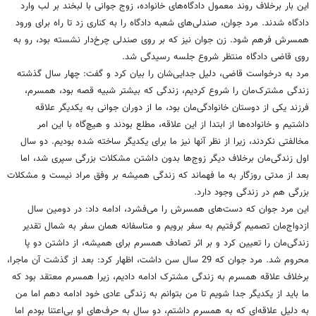
این بار برخلاف روند معمول دادگاه‌های خانواده، زوج‌ جوانی با لبخند بر لب وارد
دادگاه شدند. مرد جوان، صندلی‌های شعبه دادگاه را به کناری زد تا راه برای ورود
همسرش فرهم شود. زن جوان نیز که بر روی صندلی چرخ‌دار نشسته بود، رو به
روی قاضی دادگاه منتظر شروع جلسه رسیدگی شد.
مرد به درخواست قاضی، دلیل جدایی‌شان را بیان کرد و گفت: چهار سال گذشته
زندگی مشترک‌مان را شروع کردیم، زندگی که بیشتر شبیه قصه بود، همسرم،
‌فرزند یکی از دوستان خانوادگی‌مان بود، ما از دوران جوانی به یکدیگر علاقه
داشتیم و خانواده‌ها از ابتدا از این علاقه، مطلع بودند ‌و هیچ‌گاه با این امر
مخالفتی نکردند، زیرا از نظر آنها نیز ما برای یکدیگر ساخته شده بودیم. دو سال
اول زندگی‌مان برخلاف دیگر زوج‌ها بدون داشتن مشکلات بزرگی سپری شد، اما
بعد از مدتی روزگار به ما فهماند که زندگی همیشه بر وفق مراد نیست و مشکلات
بزرگی هم در زندگی وجود دارد.
این مرد جوان که دست‌های همسرش را می‌فشرد، ادامه داد: در دومین سال
ازدواج‌مان تصمیم گرفتیم به سفر برویم و متاسفانه همان سفر به شمال تقدیر
زندگی‌مان را تعیین کرد و بر اثر تصادف همسرم برای همیشه، از داشتن دو پا
محروم شد. مرد جوان که 29 سال سن داشت، اظهار کرد: بعد از گذشت آن ماجرا،
برخلاف علاقه همسرم به زندگی مشترک ادامه دادیم، زیرا همسرم معتقد بود که
ما باید از یکدیگر جدا شویم تا من بتوانم به زندگی عادی خود ادامه دهم اما من
به دلیل علاقه‌ای که به همسرم داشتم، دو سال به حرف‌های او بی‌اعتنا بودم اما