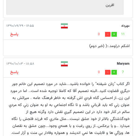
افرین
مهرداد
۱۶:۵۵ - ۱۳۹۰/۰۹/۲۹
پاسخ
0
11
اشکم دراومد.:( (خبر دوم)
۱۸:۵۸ - ۱۳۹۰/۱۰/۰۳
Maryam
پاسخ
0
7
اگر كتاب "زنان شيفته" را خوانده باشيد...شايد در مورد تصميم اين خانم جور
ديگري قضاوت كنيد..البته تصميم آقا كه كاملا توجيه شده است.. اما در مورد
اين زن..از احساس گناه فردي اش گرفته به خاطر فرهنگ عامه . ميراثش به
عنوان زني كه بايد قرباني باشد و تا نگاه اجتماعي به او به عنوان زني كه مردي
سالم در كنار خود دارد در اين تصميم گيري نقش دارد وگرنه هيچ از
خودگذشتگي بالاتر از خود عشق نيست...مثل مادري كه فرزند فلجش را نگاه
ميدارد ..و يا برعكس..از روي رغبت و با همه‌ي وجود...چون عشق به نقصان
ها، ويژگي ها و قابليت ها نمي انديشد و همواره وفادار بي منت و آزار است.