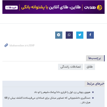
برچسب‌ها
طلاق
تصادفات رانندگی
خبرهای مرتبط
هووی پنهانی زن اول را فراری داد/پیامک،شوهر را لو داد
دستگیری دانشجویانی که تصاویر مبتذل برای استادان می‌فرستادند/کشف بیش از 68
هزار دلار…