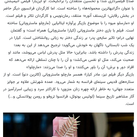
صدا) فیلمبرداری شد؛ و تحسین منتقدان را برانگیخت. او این‌بار؛ فیلمی انیمیشنی
با عنوان «گرانبهاترین محموله‌ها» را ساخته است. اما کارگردان فرانسوی دیگر حاضر
در بخش رقابتی؛ کریستف اُنوره؛ منتقد، رمان‌نویس و کارگردان تئاتر و فیلم است.
او «مارسلو میو» را با موضوع بازیگر پرآوازه ایتالیایی (مارچلو ماسترویانی) ساخته
است. فیلم با بازی دختر ماسترویانی (کیارا ماسترویانی) همراه است؛ و گفتمان
نهایی درام؛ تاثیر سایه‌ی پدر؛ بر زندگی دختر به زبانی روانشاختی است. کیارا در
یک شب تابستانی؛ ناگهان به خودش می‌گوید؛‌ ترجیح می‌دهد از این به بعد؛
زندگی پدرش را داشته باشد. بنابراین؛ حالا مثل پدرش لباس می‌پوشد، مانند او
صحبت می‌کند، مثل او نفس می‌کشد؛ و آن را با چنان تسلطی ارائه می‌دهد که
افراد دور و برش؛ آن را باور می‌کنند؛ و او را صدا می‌زنند: «مارچلو!»
بازیگر دیگر فیلم نیز، مادر کیارا؛ همسر مارچلو ماسترویانی (کاترین دنو) است. او از
ستاره‌های قدیمی سینمای فرانسه به شمار می‌رود. عمده شهرتش علاوه بر جوایز
متعدد جهانی؛ به خاطر ارائه چهره زنان منزوی؛ با کاراکتر سرد و زیبایی اسرارآمیز در
آثار مشاهیر تاریخ سینما (لوئیس بونوئل، فرانسوا تروفو و رومن پولانسکی و...)
است.