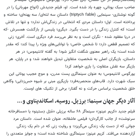
پست‌مدرنیسم در کن امسال، جای اشاره دارد. یورگوس لانتیموس؛ سینماگر
صاحب سبک یونانی، چهره یاد شده است. او، فیلم جدیدش (انواع مهربانی) را در
گونه نوشتاری- سینمایی (triptych fable) داستانِ سه‌ لته‌ای/ سه پهنه‌ای؛ ساخته و
پرداخته است. اول؛ داستان مردی که انتخابی در زندگی‌اش ندارد؛ و تنها در تلاش
است؛ که کنترل زندگی را در دست بگیرد. دیگری؛ پلیسی از بازگشت همسرش -که
در دریا مفقود شده - نگران است و به نظر می‌رسد فرد دیگری است. آخری؛ زنی
که تصمیم قطعی دارد؛ تا شخص خاصی؛ با توانایی‌های ویژه را پیدا کند؛ که مقدر
شده است؛ یک راهبر معنوی شگفت انگیز شود! به گفته لانتیموس؛ در هر
داستان، بازیگران اصلی به شخصیت متفاوتی تبدیل خواهند شد؛ و در پایان، هر
بازیگر سه نقش متفاوت را بازی خواهد کرد!
یورگوس لانتیموس؛ به عنوان سینماگری پست مدرن، و موج عجیب یونانی این
سبک شهرت دارد. قاب‌های منحصربه‌فرد؛ بازیگری مبنی بر شیوه حس‌زدایی؛ وگاهی
خلق شخصیت براساس حرکت و نه گفتار؛ برخی از تکنیک های اوست.
آثار دیگر جهان سینما؛ برزیل، روسیه، اسکاندیناوی و...
فیلم جدید «کریم عینوز» سینماگر ۶۸ ساله برزیلی «مُتِل دِستینو» یا «مسافرخانه
سرنوشت» از جانب کارگردان؛ فیلمی عاشقانه، عنوان شده است. داستان مرد
جوانی که از دست یک زندگی می‌گریزد؛ و روایت زنی که در دام یک زندگی
آزاردهنده می‌افتد. کریم عینوز؛ سینماگری شناخته شده است؛ و جوایز متعددی را