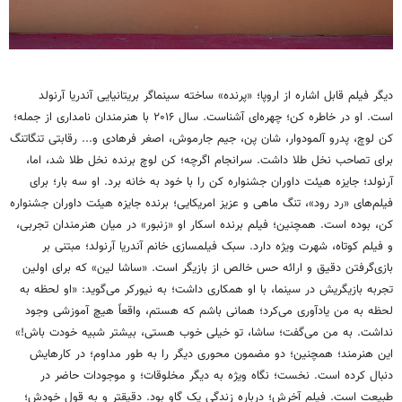
دیگر فیلم قابل اشاره از اروپا؛ «پرنده» ساخته سینماگر بریتانیایی آندریا آرنولد
است. او در خاطره کن؛ چهره‌ای آشناست. سال ۲۰۱۶ با هنرمندان نامداری از جمله؛
کن لوچ، پدرو آلمودوار، شان پن، جیم جارموش، اصغر فرهادی و... رقابتی تنگاتنگ
برای تصاحب نخل طلا داشت. سرانجام اگرچه؛ کن لوچ برنده نخل طلا شد، اما،
آرنولد؛ جایزه هیئت داوران جشنواره کن را با خود به خانه برد. او سه بار؛ برای
فیلم‌های «رد رود»، تنگ ماهی و عزیز امریکایی؛ برنده جایزه هیئت داوران جشنواره
کن، بوده است. همچنین؛ فیلم برنده اسکار او «زنبور» در میان هنرمندان تجربی،
و فیلم کوتاه، شهرت ویژه دارد. سبک فیلمسازی خانم آندریا آرنولد؛ مبتنی بر
بازی‌گرفتن دقیق و ارائه حس خالص از بازیگر است. «ساشا لین» که برای اولین
تجربه بازیگریش در سینما، با او همکاری داشت؛ به نیورکر می‌گوید: «او لحظه به
لحظه به من یادآوری می‌کرد؛ همانی باشم که هستم، واقعاً هیچ آموزشی وجود
نداشت. به من می‌گفت؛ ساشا، تو خیلی خوب هستی، بیشتر شبیه خودت باش!»
این هنرمند؛ همچنین؛ دو مضمون محوری دیگر را به طور مداوم؛ در کارهایش
دنبال کرده است. نخست؛ نگاه ویژه به دیگر مخلوقات؛ و موجودات حاضر در
طبیعت است. فیلم آخرش؛ درباره زندگی یک گاو بود. دقیقتر و به قول خودش؛