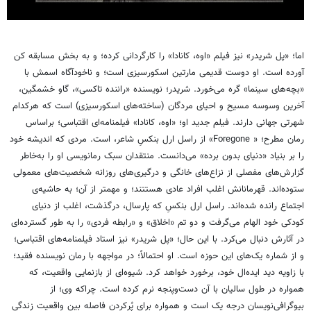
اما؛ «پل شریدر» نیز فیلم «اوه، کانادا» را کارگردانی کرده؛ و به بخش مسابقه کن
آورده است. او دوست قدیمی مارتین اسکورسیزی است؛ و ناخودآگاه اسمش با
«بچه‌های سینما» گره می‌خورد. شریدر؛ نویسنده «راننده تاکسی»، گاو خشمگین،
آخرین وسوسه مسیح و احیای مردگان (ساخته‌های اسکورسیزی) است که هرکدام
شهرتی جهانی دارند. فیلم جدید او؛‌ «اوه، کانادا» فیلمنامه‌ای اقتباسی؛ براساس
رمان مطرح؛ « Foregone» از راسل ارل بنکسِ شاعر، است. مردی که اندیشه خود
را بر بنیاد «دنیای بدون برده» می‌دانست. منتقدان سبک رمانویسی او را به‌خاطر
گزارش‌های مفصلی از نزاع‌های خانگی و درگیری‌های روزانه شخصیت‌های معمولی
ستوده‌اند. قهرمانانش اغلب افراد عادی هستتند؛ و مهمتر از آن؛ به حاشیه‌ی
اجتماع رانده شده‌اند. راسل ارل بنکسِ که پارسال، درگذشت، اغلب از دنیای
کودکی خود الهام می‌گرفت و دو تم «اخلاق» و «رابطه فردی» را به طور گسترده‌ای
در آثارش دنبال می‌کرد. با این حال؛ «پل شریدر» نیز استاد فیلمنامه‌های اقتباسی؛
و از شماره یک‌های این حوزه است. او احتمالاً؛ در مواجهه با رمان نویسنده فقید؛
با زاویه دید ایده‌ال خود، برخورد خواهد کرد. شیوه‌ای از بازنمایی واقعیت، که
همواره در طول سالیان با آن دست‌وپنجه نرم کرده است. چراکه وی؛ از
بیوگرافی‌نویسان درجه یک است و همواره برای پُرکردن فاصله بین واقعیت زندگی