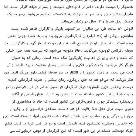
همدیگر را دوست دارند. دختر از خانواده‌ای متوسط و پسر از طبقه کارگر است. اما
ماجرای عشق جکی و جانسر؛ با سرعت به شکست، محکوم می‌شود. پسر به یک
بزهکار بدل شده؛ و ۱۲ سال در زندان می‌ماند.
للوش ۵۲ ساله، طی این سالیان؛ در کسوت بازیگر و کارگران ظاهر شده است.
سابقه‌ی بازیگری او (۵۰ فیلم) بر کارگردانیش می‌چربد؛ و بارها نامزد جوایز معتبر
بوده است. با این‌حال؛ او در توضیح فاصله میان دو دنیای بازیگری و کارگردانی؛ به
مجله «فرانس توودی» می‌گوید: «حالا متوجه می‌شوم که سرعت همه چیز، خیلی
کم شده و دلم برای آن فعالیت (بازیگری) تنگ شده است. زمانی که به عنوان
بازیگر کار می‌کنید، یک درگیری فکری و احساسی بسیار متفاوت دارید. البته از آن
لذت می برید، اما زمان زیادی را با انتظار در سر صحنه فیلمبرداری می‌گذرانید. من
فکر می‌کنم که می‌خواهم به جای بازیگری، زمان بیشتر را صرف کارگردانی کنم.»
درست برعکس «ژیل للوش»؛ دیگر کارگردان فرانسوی حاضر در کن؛ فیلمش را در
جنوب شرقی؛ این کشور ساخته است. «الماس وحشی»، عنوان فیلمی از آگاته
رایدینگر؛ سینماگر جوان و تجربه‌گرای این کشور است؛ که حالا با مشاهیری از
دنیای سینما برای نخل طلا رقابت خواهد داشت. منتقدی فرانسوی او را یکی از
چهار زن درگیر برای تصاحب نخل طلا؛ و البته ناشناخته‌ترین آنها، دانسته است. زنی
که «الماس وحشی» نخستین فیلم بلندش است و دو کار قبلی‌اش؛ در قالب فیلم
کوتاه بوده‌اند. منتقد بر این باور است؛ که این کارگردان از نوعی «زیبایی‌شناسی