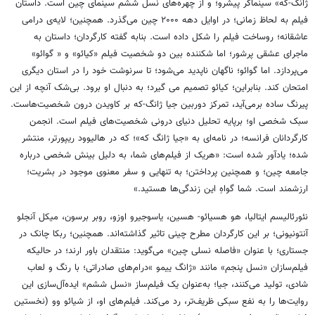
ژانگ-که» سینماگر پیشرو؛ و از چهره‌های نسل ششم سینمای چین است. داستان
فیلم به لحاظ زمانی؛ در اوایل دهه ۲۰۰۰ چین می‌گذرد. همچنین؛ لایه‌ی درامی
عاشقانه؛ روساخت فیلم را شکل داده است. بنابه گفته کارگردان؛ داستان به
ماجرای عشقی پرشور؛ اما شکننده بین دو شخصیت فیلم «کیائو» و « گوائو»
می‌پردازد. اما گوائو؛ ناگهان ناپدید می‌شود؛ تا سرنوشت خود را در استان دیگری
امتحان کند. بنابراین؛ کیائو تصمیم می گیرد؛ به دنبال او برود. بی‌شک آنچه از این
پیرنگ ساده برمی‌آید، تمرکز دوربین جیا ژانگ-که بر کاویدن درون شخصیت‌هاست.
سبک شخصی او؛ برپایه تحلیل دنیای درونی شخصیت‌های فیلم است. انجمن
کارگردانان فرانسه؛ در نامه‌ای به «جیا ژانگ که»؛ که در هالیوود ریپورتر، منتشر
شده؛ یادآور شده است: «هریک از فیلم‌های شما، به دلیل بینش شخصی درباره
جامعه چین؛ و همچنین پرداختن؛ به تنهایی و سفر معنوی موجود در بشریت؛
ارزشمند است. شما گواهِ این زندگی‌ها هستید.»
نئورئالیسم ایتالیا، هو هسیائو- هسین، یاسوجیرو اوزو، روبر برسون، میکل آنجلو
آنتونیونی؛ بر این کارگردان مطرح چینی تاثیر گذاشته‌اند. همچنین؛ ربکا چانک در
جستاری؛ با عنوان «فاصله نسلی چین» می‌گوید: منتقدان باور ارند؛ در حالیکه
فیلم‌سازان «نسل پنجم» مانند «ژانگ ییمو »درام‌های صادراتی؛ با رنگ و لعاب
شادی، تولید می‌کنند، جیا؛ به‌عنوان یک فیلم‌ساز «نسل ششم» ایده‌آل‌سازی این
روایت‌ها را به نفع سبکی ظریف‌تر، رد می‌کند. ‌فیلم‌های او، از شیائو وو (نخستین