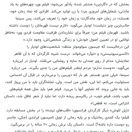
بحثش که در «گاردین» منتشر شده؛ یادآور می‌شود؛ فیلم وی، چهره‌های به یاد
ماندنی؛ شمایل‌های امروزی مرد؛ یا زن تولید می‌کند. افرادی که نماد زمان خود،
هستند؛ در زمان خود ماندگارند؛ و زمان خود را تعریف می‌کنند، پس سینما
جالب‌ترین چیز دنیاست! اودیار می‌گوید: «لازم نیست قهرمانان را دوست داشته
باشید. قهرمان فیلم من؛ صرفاً برای نشان‌دادن ظرفیت مقاومت فردی‌ وی؛ به‌خاطر
توانایی او در تعیین اصول خودش؛ و زندگی شخصی‌اش، وجود دارد.»
این درحالیست که جیسون سولومونزِ منتقد؛ شخصیت‌های اودیار را
«اکسپرسیونیستی» و «نوآر» می‌خواند. درست شبیه کارگردان که با آن ظاهر
نمادینش؛ مدام از روی صندلی به سایه و روشنایی می‌غلتد. اودیار در این‌باره
می‌گوید: «دوست ندارم؛ مردم اینقدر فیلم‌های من را جدی بگیرند. من درباره
سینما، خیلی جدی هستم. هر بار که دوربین را برمی‌دارم، در قبال آن احساس
مسئولیت می‌کنم، اما این، نقش من است. ولی، تماشاگران باید با من پرواز کنند،
باید به جایی بروند که تصاویر آنها را می‌برد. فیلم هم؛ باید مثل همه فیلم‌های
خوب باشد، فیلم خوب، در رئالیسم ریشه دارد، اما نباید از شعر غافل شد، داستان
انتزاعی است، نه قطعی!»
«ژیل للوش» دیگر کارگردان فرانسوی؛ «قلب‌های تپنده» را در بخش مسابقه دارد.
فیلم؛ یک کمدی رمانتیک و بر پایه رمانی از نویل تامپسون ایرلندی (جکی، جانسر
رو دوست داره باشه؟) است. داستان یک برش زمانی ۲۰ ساله را در برمی‌گیرد.
ماجرا به دلداگی دو نوجوان؛ در شمال شرق فرانسه می‌پردازد. آنها؛ عاشقانه