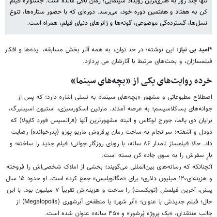
تنها چند روز به هنری‌ترین رویداد سینمایی؛ زمان باقی مانده است. جشنواره فیلم
کن به هفتاد و هفتمین دوره خود، می‌رسد. دوره‌ای که با حضور ستاره‌ها، تنوع
نسل‌ها، گسترده‌گی موضوعی، گونه‌ها و ژانرهای دنیای فیلم، همراه است.
*امید بی نیاز:
این نوشته؛ در حد توان، به همه آثار بخش مسابقه، ایده‌ها و افکار
فیلمسازان، و بحث‌های مرتبط با آثارشان می پردازد.
خرده روایت‌های یکی از «بچه‌های سینما»
اصطلاح مطبوعاتی و مشهور «بچه‌های سینما» به نسلی اشاره دارد؛ که پس از
جوانه‌های پساکلاسیسم؛ به عرصه آمدند. مارتین اسکورسیزی، استیون اسپیلبرگ،
برایان دی پالما، جورج لوکاس و البته مشهورترین آنها (فرانسیس فورد کاپولا) که
دودل و آشفته؛ سرانجام به ساخت رمان پرفروش ماریو پوزو (پدرخوانده) رضایت
داد. حالا فیلمساز نامدار ۸۶ ساله، با رویای روزگار جوانی؛ فیلم جدید را ساخته؛ و
بارِ سفرش را به سوی جاده کن بسته است.
آنچنانکه که رسانه‌های بین‌المللی می‌گویند؛ بخشی از املاک شخصی‌اش را فروخته
و هزینه‌ای۱۲۰ میلیون دلاری؛ برای «مگالوپلیس» جمع کرده است. او حدود ۱۵ سال
پیش، آخرین فیلمش (تویکست) را ساخت و هزینه‌اش تقریباً ۷ میلیون بود. با این
حال؛ فیلم جدیدش با عنوان؛ «اَبَر شهر» یا منطقه‌ی اَبَرشهری (Megalopolis) از
جانب منتقدان، «یک پروژه پُرشور» و «۴۵ ساله» عنوان شده است.