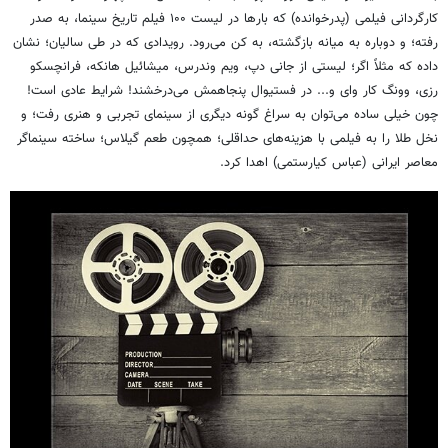
کارگردانی فیلمی (پدرخوانده) که بارها در لیست ۱۰۰ فیلم تاریخ سینما، به صدر
رفته؛ و دوباره به میانه بازگشته، به کن می‌رود. رویدادی که در طی سالیان؛ نشان
داده که مثلاً اگر؛ لیستی از جانی دپ، ویم وندرس، میشائیل هانکه، فرانچسکو
رزی، وونگ کار وای و... در فستیوال پنجاهمش می‌درخشند! شرایط عادی است!
چون خیلی ساده می‌توان به سراغ گونه دیگری از سینمای تجربی و هنری رفت؛ و
نخل طلا را به فیلمی با هزینه‌های حداقلی؛ همچون طعم گیلاس؛ ساخته سینماگر
معاصر ایرانی (عباس کیارستمی) اهدا کرد.