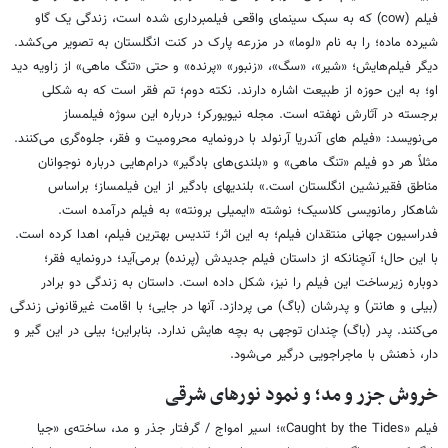
فیلم (cow) که به سبک سینمای واقعی فیلمبرداری شده است، زندگی یک گاو
شیرده ماده؛ را به نام «لوما» در مزرعه پارک در کنت انگلستان به تصویر می‌کشد.
دیگر فیلم‌هایش؛ «شیر»، «سگ»، «زنبور» «پرنده» و حتی «تنگ ماهی» از زاویه دید
او؛ به این حوزه از طبیعت اشاره دارند. نکته دوم؛ تم فقر است که به شکلی
برجسته در آثارش نهفته است. مجله نیویورکر؛ درباره این سوژه فیلمساز
می‌نویسد: «فیلم های آندریا آرنولد با درونمایه محرومیت و فقر، جلوه‌گری می‌کنند.
مثلاً هر دو فیلم «تنگ ماهی» و «بلندی‌های بادگیر» درام‌هایی درباره نوجوانان
مناطق فقیرنشین انگلستان است.» بلندیهای بادگیر از این فیلمساز؛ براساس
شاهکار رمانویسی کلاسیک؛ نوشته «ایمیلی برونته» به فیلم درآمده است.
فدراسیون جهانی منتقدان فیلم؛ به این اثر؛ تندیس بهترین فیلم، اهدا کرده است.
با این حال؛ آنچنانکه از داستان فیلم جدیدش (پرنده) برمی‌آید؛ درونمایه فقر؛
دوباره زیرساخت این فیلم را نیز، شکل داده است. داستان به زندگی دو برادر
(بیلی و هانتر) و پدرشان (باگ) می پردازد. آنها در جایی؛ با اقامت غیرقانونی زندگی
می‌کنند. پدر (باگ) چندان توجهی به بچه هایش ندارد. بنابراین؛ بیلی در این گیر و
دار، ذهنش با ماجراجویی درگیر می‌شود.
خروش جزر و مد؛ و نمود نورهای شرقی
فیلم «Caught by the Tides»؛ اسیر امواج / گرفتار جذر و مد، ساخته‌ی «جیا