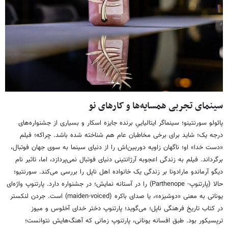
سینمای تجربی همسایه‌ها و کارهای نو
پائولو سورنتینو؛ سینماگر ایتالیاییِ برنده جایزه اسکار و بسیاری از جشنواره‌های
درجه یک؛ شاید برای برخی مخاطبان عام هم شناخته شده باشد. چراکه؛ فیلم
«دست خدا» او؛ ناگهان زاویه دوربین‌اش را از دنیای سینما به سوی جهان فوتبال،
برگرداند. فیلم به زندگی اعجوبه آرژانتینی دنیای فوتبال نمی‌پردازد، اما، تاثیر نام
دیگو آرماندو مارادونا بر زندگی یک خانواده اهل ناپل را بررسی می‌کند. سورنتیو؛
حالا (پارتنوپ- Parthenope) را در آستانه نمایش؛ در جشنواره دارد. پارتنوپ واژه‌ای
یونانی به معنی «دوشیزه»، یا صدای باکره (maiden-voiced) است. جردن لنکستر
در کتاب تاریخ فرهنگی ناپل؛ می‌گوید؛ پارتنوپ دختر خدای آخلوس و میوز
ترپسیکور بود. طبق افسانه یونانی، پارتنوپ زمانی که آهنگ‌هایش نتوانست؛