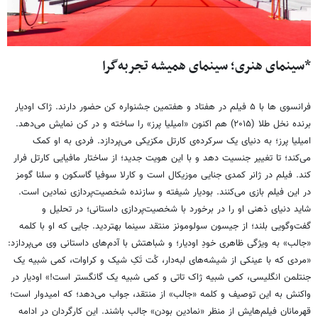
*سینمای هنری؛ سینمای همیشه تجربه‌گرا
فرانسوی ها با ۵ فیلم در هفتاد و هفتمین جشنواره کن حضور دارند. ژاک اودیار
برنده نخل طلا (۲۰۱۵) هم اکنون «امیلیا پرز» را ساخته و در کن نمایش می‌دهد.
امیلیا پرز؛ به دنیای یک سرکرده‌ی کارتل مکزیکی می‌پردازد. فردی به او کمک
می‌کند؛ تا تغییر جنسیت دهد و با این هویت جدید؛ از ساختار مافیایی کارتل فرار
کند. فیلم در ژانر کمدی جنایی موزیکال است و کارلا سوفیا گاسکون و سلنا گومز
در این فیلم بازی می‌کنند. بودیار شیفته و سازنده شخصیت‌پردازی نمادین است.
شاید دنیای ذهنی او را در برخورد با شخصیت‌پردازی داستانی؛ در تحلیل و
گفت‌وگویی بلند؛ از جیسون سولومونز منتقد سینما بهتردید. جایی که او با کلمه
«جالب» به ویژگی ظاهری خودِ اودیار؛ و شباهتش با آدم‌های داستانی وی می‌پردازد:
«مردی که با عینکی از شیشه‌های لبه‌دار، کُت تَکِ شیک و کراوات، کمی شبیه یک
جنتلمن انگلیسی، کمی شبیه ژاک تاتی و کمی شبیه یک گانگستر است!» اودیار در
واکنش به این توصیف و کلمه «جالب» از منتقد، جواب می‌دهد؛ که امیدوار است؛
قهرمانان فیلم‌هایش از منظر «نمادین بودن» جالب باشند. این کارگردان در ادامه