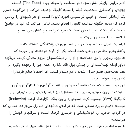
آدام درایور؛ بازیگر نقش سزار؛ در مصاحبه با مجله چهره (The Face) فلسفه
وجودی و کنشگری شخصیت فیلم را شبیه کاپولا، توصیف می‌کند و می‌گوید: «سزار
یک آرمانگرا است. او خیلی فرانسیس [فورد کاپولا] است، او هر شیوه‌ای را بررسی
کرده که مردم چگونه بتوانند؛ کاری را انجام دهند. تلاش می‌کند که آنها در «پاسخ
درست» گیر نکنند. این ایده‌ای است که حرکت را به من نشان می‌دهد و
فرانسیس را منعکس می‌کند.»
فیلم یک اکران محدود و خصوصی هم؛ برای توزیع‌کنندگان داشته؛ که با
واکنش‌های متفاوتی روبه‌رو شده است. یکی از افراد کارکشته این حوزه؛ که
هالیوود ریپورتر با وی مصاحبه؛ و او را از پیشکسوتان توزیع معرفی کرده، می‌گوید:
«باور اینکه تهیه‌کننده‌ای از جیبش پول نقد بگذارد، همه چیز را برعهده بگیرد؛ و
بعد هزینه‌های فیلم جبران شود، برایم دشوار است. اما احتمالا فیلم طرفداران
زیادی پیدا خواهد کرد»
این درحالیست؛ که مایک فلمینگ جونیور منتقد و گرگوری ناوا کارگردان؛ آن را
ستوده‌اند. رایان نورتروپ، نویسنده مستقل؛ نیز فیلم را ترکیبی از متروپلیس و
کالیگولا (۱۹۷۹) توصیف کرد. همچنین؛ برایان ولک؛ گزارشگر ارشد (Indiewire)
نوشت: «فیلم درباره تمدنی است که بر لبه‌ی طاقچه‌ای متزلزل می‌چرخد؛ تمدنی که
در گرداب حرص، آز، خودشیفتگی و جَوسازی گرفتار است؛ و سرانجام خودش را
می‌بلعد.»
با همه تفاسیر؛ فرانسیس فورد کاپولا، با سابقه ۲ نخل طلا، چهار اسکار، خاطره