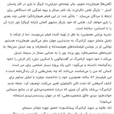
(کفن‌ها) هیجان‌زده شویم. بنابر نوشته‌ی «ورایتی»؛ کروگر با بازی در کنار ونسان
کسل – بازیگر نقش «کارش»، یک تاجر مبتکر و بیوه غمگین که دستگاهی برای
ارتباط با مردگان می‌سازد – یادآور شد: در این فیلم هیجان‌انگیز؛ نقشی چند بعدی
را بازی خواهد کرد. نقشی که خود بازیگر مشهور آلمانی (دیانه کروگر) باور دارد؛ آن
را با احساس، ساخته است.
نشریه ورایتی همچنین؛ به نقل از تهیه کننده فیلم می‌نویسد: «ما از اینکه؛ با
تخیل متمایز دیوید کراننبرگ به جدیدترین جهان سفر می‌کنیم، هیجان‌زده هستیم.
توانایی او در نوشتن فیلمنامه‌های هوشمندانه و نامتعارف؛ و بعد تبدیل متن‌ها؛ به
تجربه‌های منحصربه‌فرد روی پرده، وی را به صدایی ممتاز در سینما، تبدیل
می‌کند.» خودِ دیوید کراننبرگ در گفت‌وگویی با اسکرین دیلی؛ ژانر اثرش را «خود
زندگینامه» دانسته و می‌گوید: «این یک پروژه بسیار شخصی برای من است.
کسانی که من را می‌شناسند می‌دانند که چه بخش‌هایی از آن زندگی‌نامه است.»
این فیلمساز ۸۲ ساله؛ همچنین، خود را «دانشمند جوان» با تمایل مداوم برای
کشف آدم‌هایی که تحت تاثیر تکنولوژی تغییر می‌کنند، توصیف کرد. جمله جدید
کراننبرگ؛ بی‌شک یادآور آن چیزی که درباره شخصیت‌پردازی او در منابع سینمایی
خوانده‌ایم؛ مردی خالق شخصیت‌هایی؛ که در جهان پست‌مدرنیسم استحاله
می‌شوند!
اما، علاوه بر دیوید کراننبرگ پیشکسوت؛ حضور چهره جوانتر سینمای