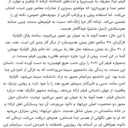
فیلم جیا/ معروف به جیب‌بری) و لذت‌های ناشناخته گرفته تا پلتفرم و جهان، از
عنصر صدا و نورپردازی؛ که مولفه‌ی بسیاری از صادرات معاصر چین است، اجتناب
می‌کنند. اما استفاده پیاپی و پربازتاب آثارش از موتیف‌های عمومی، نکته ای را
تضمین می‌کند. اینکه؛ آثار جیا ژانگ-که؛ نسبت به فیلم‌های مستند چینی مشابه
هم‌نسلانش (نسل ششم) خودآگاه‌تر هستند.
با این حال؛ «همه آنچه ما به عنوان نور تصور می‌کنیم»، ساخته پایال کاپادیا؛
کارگردان ۳۸ ساله‌ی اهل بمبئی هندوستان، از دیگر آثار جدی کن است. هند، بعد
از ۳۰ سال به بخش مسابقه نخل طلا راه می‌یابد. اما خانم پایال کاپادیا؛ مهمانی
آشنا در کن است. پیش از این؛ جایزه «چشم طلایی» بهترین فیلم مستند؛ در
جشنواره فیلم کن ۲۰۲۱ را برای «شب هیچ فهمیدن» به دست آورده است. داستان
این مستند به زندگی یک دانشجوی سینما می‌پرداخت که به تازگی از نامزدش جدا
شده بود. این دانشجو سرانجام مجبور به ترک دانشکده سینما می‌شود. کاپادیا؛
لحن ساده، حسی و تاثیرگذار سینمای هنری هند را با خود دارد؛ و روایتی نزدیک به
واقعیت از جهان داستانی فیلم ارائه می‌دهد. روزنامه مشهور تلگراف هند؛ درباره
داستان فیلم - همه آنچه ما به عنوان نور تصور می‌کنیم- نوشت: «داستان حول
محور دو شخصیت اصلی «پرابها» و «آنو» می‌چرخد، آن دو؛ پرستارانی اهل کرالا؛ و
در خانه سالمندانی در بمبئی شاغل هستند. دنیای «پرابها»؛ زمانی متزلزل می‌شود
که او به طور ناگهانی از همسر جدا شده‌اش، هدیه‌ای دریافت می‌کند، درحالی که
«آنو»؛ هم‌اتاقی او، در آستانه یک رویارویی عاشقانه؛ با نامزدش است. سرانجام این