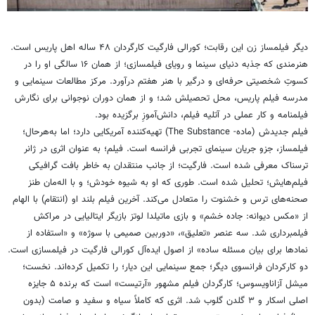
دیگر فیلمساز زن این رقابت؛ کورالی فارگیت کارگردان ۴۸ ساله اهل پاریس است.
هنرمندی که جذبه دنیای سینما و رویای فیلمسازی؛ از همان ۱۶ سالگی او را در
کسوتِ شخصیتی حرفه‌ای و درگیر با هنر هفتم درآورد. مرکز مطالعات سینمایی و
مدرسه فیلم پاریس، محل تحصیلش شد؛ و از همان دوران نوجوانی برای نگارش
فیلمنامه و کار عملی در آتلیه فیلم، دانش‌آموزِ برگزیده بود.
فیلم جدیدش (ماده- The Substance) تهیه‌کننده آمریکایی دارد؛ اما به‌هرحال؛
فیلمساز، جزو جریان سینمای تجربی فرانسه است. فیلم؛ به عنوان اثری در ژانر
ترسناک معرفی شده است. فارگیت؛ از جانب منتقدان به خاطر بافت گرافیکی
فیلم‌هایش؛ تحلیل شده است. طوری که او به شیوه خودش؛ و با اله‌مان طنز
صحنه‌های ترس و خشنوت را متعادل می‌کند. آخرین فیلم بلند او (انتقام) با الهام
از «مکس دیوانه: جاده خشم» و بازی ماتیلدا لوتز بازیگر ایتالیایی در مراکش
فیلمبرداری شد. سه عنصر «تعلیق»، «دوربین صمیمی با سوژه» و «استفاده از
نمادها برای بیان مسئله ساده» از اصول ایده‌آل‌ کورالی فارگیت در فیلمسازی است.
دو کارکردان فرانسوی دیگر؛ جمع سینمایی این دیار؛ را تکمیل کرده‌اند. نخست؛
میشل آزاناویسوس؛ کارگردان فیلم مشهور «آرتیست» است که برنده ۵ جایزه
اصلی اسکار و ۳ گلدن گلوب شد. اثری که کاملاً سیاه و سفید و صامت (بدون