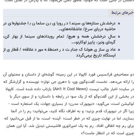
داستان در جایی است که جولیا، عاشق کسی می‌شود؛ که با پدرش در تقابل است.
خبرهای مرتبط
درخشش ستاره‌های سینما در رویای بن سلمان با جشنواره‌ای در
حاشیه دریای سرخ/ عاشقانه‌های…
سالِ درخشش همه و هیچ/ تمام رویدادهای سینما از بهار کن،
گرمای ونیز، پاییز لوکارنو،…
عادی سازی هولناک جنایت در «منطقه مورد علاقه»/ قطاری از
ایستگاهِ تاریخ برمی‌گردد
دو مصاحبه‌ی فرانسیس فورد کاپولا در این زمینه؛ گوشه‌ای از داستان و محتوای آن
را ارائه می‌دهد. نخست گفت‌وگوی وی، با «هری جی نولز»؛ نویسنده و گزارشگر که
در سایت؛ اخبار جالب نیست (Ain't It Cool News) بازتاب داده شده است. کاپولا
در بخشی از این گفت‌وگو که از یک سو؛ در رابطه با داستان؛ و از سوی دیگر با
لوکیشن است، می‌گوید: «نیویورک مدرن؛ از بسیاری جهات، یک استعاره است -
زیرا اگر در نیویورک قدم بزنید؛ و به اطراف نگاه کنید، می‌توانید؛ رم را در آنجا
بسازید، اما در نهایت چیزی که در خطر است؛ -آینده- است، ما از قبل می‌دانیم؛ که
برای رم چه اتفاقی افتاد. رم به یک امپراتوری فاشیستی تبدیل شد. آیا این همان
چیزی است که در انتظار ماست؟»