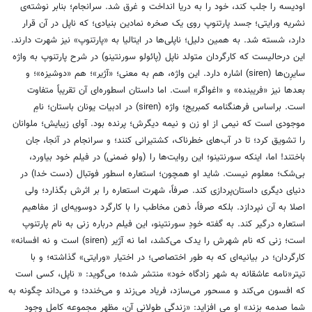
اودیسه را جلب کند، خود را به دریا انداخت و غرق شد. سرانجام؛ بنابر نوشته‌ی
نشریه ورایتی؛ جسد پارتنوپ روی یک صخره نمادین بنیادی؛ که ناپل در آن قرار
دارد، شسته شد. به همین دلیل؛ ناپلی‌ها در ایتالیا به «پارتنوپ» نیز شهرت دارند.
این درحالیست که کارگردان متولد ناپل (پائولو سورنتینو) در شرح پارتنوپ به واژه
سایرِن‌ها (siren) اشاره دارد. این واژه، هم به معنی؛ «آژیر»؛ هم «دوشیزه»؛ و
بعدها نیز «فریبنده» و «اغواگر» است. اما داستان اسطوره‌ای آن تقریباً متفاوت
است. براساس فرهنگنامه کمبریج؛ واژه (siren) در ادبیات یونان باستان؛ نامِ
موجودی است که نیمی از او زن و نیمه دیگرش؛ پرنده بود. آوای زیبایش؛ ملوانان
را تشویق کرد؛ تا در آب‌های خطرناک، کشتیرانی کنند؛ و سرانجام در آنجا، جان
باختند! اما، اینکه سورنتینو؛ این روایت‌ها را (ولو ضمنی) در فیلم خود بیاورد،
بی‌شک؛ معلوم نیست. شاید او همچون؛ استعاره اسطور فوتبال (دست خدا) در
دنیای دیگری داستان‌پردازی کند. صرفاً، شهرت استعاره را بر اثرش بگذارد؛ ولی
اصلا به آن نپردازد. بلکه صرفاً، ذهن مخاطب را با کارگرد دوسویه‌ای از مفاهیم
استعاره درگیر کند. به گفته خودِ سورنتینو، این فیلم درباره زنی به نام پارتنوپ
است؛ زنی که نام شهرش را یدک می‌کشد، اما نه آژیر (siren) است و نه افسانه»
کارگردان؛ در بیانیه‌ای که به طور اختصاصی؛ در اختیار «ورایتی» گذاشته؛ و با
تیتر«نامه عاشقانه به شهر زادگاه خود» منتشر شده؛ می‌گوید: « ناپل، کسی است
که افسون می‌کند و مسحور می‌سازد، فریاد می‌زند و می‌خندد؛ و می‌داند چگونه به
شما صدمه بزند» او می افزاید: «زندگی طولانی آن، مظهر مجموعه کامل وجود