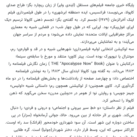
پایگاه خبری جامعه فیلم‌های مستقل (ایندی وایر) از زبان ریچارد بگز؛ طراح صدای
کاپولا، می‌نویسد؛ فرانسیس، ایده «منطقه ابرشهری» را در طول فیلمبرداری فیلم
اینک آخرالزمان (۱۹۷۹) تجسم کرد. به گفته‌ی بگز؛ تجسم ذهنی کاپولا ترسیم «یک
اپرای غول‌پیکر» بود. اپرایی که در طول چهار شب؛ در فضایی شبیه به معماری
مراکز جغرافیایی ایالات متحده؛ نمایش داده می‌شود؛ و مردم از سراسر جهان
می‌آیند؛ و به تماشایش می‌پردازند.
سه لوکیشن انتخابی اولیه فیلمبرداری؛ شهرهایی شبیه و در قد و قواره‌ی؛ رم،
مونترال یا نیویورک بوده است. پیتر کاوی؛ منتقد و مورخ با سابقه‌ی سینما؛
درکتابش با عنوان (THE “Apocalypse Now” Book ) زمان نگارش فیلمنامه را
۱۹۸۳ می‌داند. به گفته وی؛ کاپولا ابتدای سال ۱۹۸۳ را به نوشتن فیلمنامه
اختصاص داد؛ و چهارصد صفحه از یادداشت‌ها و بخش‌های فیلمنامه را در دو ماه
گردآوری کرد. کاوی همچنین؛ از لوکیشنی همچون رم؛ داستانی شبیه «اولیس»
جیمز جویس؛ و روایتی نو؛ از هومر در «دوبلین مدرن» سخن می‌گوید که ذهن
کاپولا را تسخیر کرد.
فیلم از نظر داستان؛ دو خطِ سیر بیرونی و اجتماعی؛ و درونی و فردی؛ را دنبال
می‌کند. شهری بر اثر حادثه از بین می‌رود. حالا، جوانی آرمانخواه (سزار) در پی
ساختن دوباره این شهر است. آن سو؛ شهرداری خودمحور (فرانک) سد راه اوست.
کاراکتر سومی که این، وسط قرار دارد، دختر شهردار(جولیا) است. گره طلایی