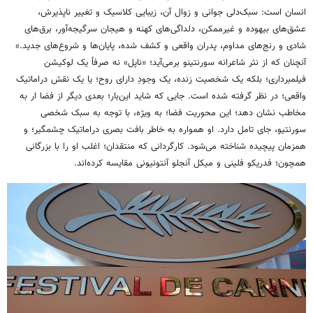
انسان است: سبک‌دلی جوانی و زوال آن، زیبایی کلاسیک و تغییر ناپذیرش،
عشق‌های بیهوده و غیرممکن، دلداگی‌های کهنه و هیجان سرگیجه‌آور، برق‌های
شادی و رنج‌های مداوم، پدران واقعی و کشف شده، پایان‌ها و شروع‌های جدید.»
آنچنان که از نثر شاعرانه سورنتینو برمی‌آید؛ «ناپل» نه صرفاً یک لوکیشن
فیلمبرداری؛ بلکه یک شخصیت زنده، یک وجودِ دارای روح؛ یا یک نقش دراماتیک
واقعی؛ در نظر گرفته شده است. جایی که شاید این‌بار؛ بعدی دیگر از فضا ار به
مخاطب نشان دهد؛ این محوریت فضا؛ به ویژه، با توجه به سبک شخصی
سورنتیو، جای تامل دارد. او همواره به خاطر بافت بصری دراماتیک چشمگیر؛ و
همزمان پیچیده شناخته می‌شود. کارگردانی که منتقدان؛ اغلب او را با بزرگانی
همچون؛ فدریکو فلینی و میکل آنجلو آنتونیونی مقایسه کرده‌اند.