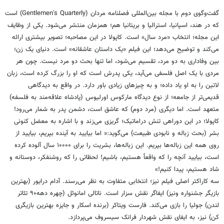
گفت‌وگوی دوم با مجله بین‌المللی فصلنامه مردان (Gentlemen's Quarterly) است
که در هند، اسپانیا، استرالیا و بریتانیا هم؛ همزمان منتشر می‌شود. یکی از وظایف
این مجله؛ انتخاب «مرد سال» است. کاپولا در این مصاحبه؛ تصویر بیشتری ارائه
می‌کند و توضیح می‌دهد؛ این فیلم «یک داستان عاشقانه» است. دنیای یک زن؛
بین وفاداری به دو مرد، تقسیم می‌شود، اما تنها بحث دو مرد نیست. چون هر
مردی با یک اصل فلسفی می‌آید، یکی پدرش است که او را بزرگ کرده است، زبان
لاتین را به او یاد داده؛ و به چیزهای زیادی باور دارد. در واقع به دیدگاهی
قدیمی‌تر از جامعه؛ از نوع دیدگاه مارکوس اورلیوس (پادشاه علاقه‌مند به فلسفه)
متعهد است. اما دیگری (مرد دوم) که عاشق است، دشمن پدر به شمار می‌رود!
کاپولا؛ در این دوراهی تنش دراماتیک؛ گریزی می‌زند و با اشاره به معضل کنونی
بشر (بحث زباله و نابودی طبیعت) می‌گوید:« اما بیایید به آینده بپریم، بیایید از
روی همه این زباله‌ها بپریم. این زباله‌ها، بشریت را برای ۱۰۰۰۰ سال آلوده کرده
است، بیایید آنچه را که واقعاً هستیم، باشیم! لحظاتی را که روشنفکر، دوستانه و
شاد هستیم، پیدا کنیم!»
سه کاراکتر اصلی فیلم نیز؛ انتخابی متفاوت به نظر می‌رسند. آدام درایور (بهترین
بازیگر جشنواره ونیز) ایفاگر نقش سزار است. ناتالی امانوئل (چهره دهه۹۰ تئاتر
لندن) جولیا را بازی می‌کند. فارست ویتاکر (برنده اسکار و جایزه بهترین بازیگری
کن) نیز، به ایفای نقش شهردار فرانک سیسروف می‌پردازد.