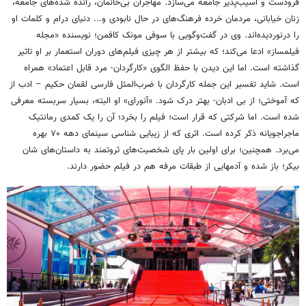
فرودست و آسیب‌پذیر جامعه می‌سازد. مهاجران بی‌خانمان، رانده شده‌های جامعه،
زنان خیابانی، مردمان خرده فرهنگ‌های در حال نابودی و... دنیای درام و کلمات او
را درنوردیده‌اند. وی در گفت‌وگویی با سوفی مونک کافمن؛ نویسنده «مجله
فیلمساز» ادعا می‌کند؛ که بیشتر از هر چیزی فیلم‌های دوران استعمار بر او تاثیر
گذاشته است. اما این دیدن با حفظ الگوی «کارگردان- مرد قابل اعتماد» همراه
است. شاید تفسیر این جمله کارگردان با ضرب‌المثل فارسی لقمان حکیم – ادب از
که آموختی؛ از بی ادبان- بهتر درک شود. «آنورای» او البته، بسیار سربسته معرفی
شده است. اما شرکتی که قرار است؛ فیلم را بخرد؛ آن را یک کمدی رمانتیک
ماجراجویانه ذکر کرده است. اثری که از زیبایی شناسی سینمای دهه ۷۰ بهره
می‌برد. همچنین؛ برای اولین بار پای شخصیت‌های ثروتمند به داستان‌های شان
بیکر؛ باز شده و آدمهایی از طبقات مرفه هم در فیلم حضور دارند.