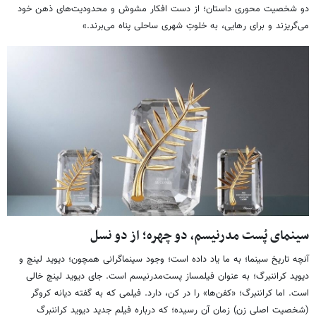
دو شخصیت محوری داستان؛ از دست افکار مشوش و محدودیت‌های ذهن خود
می‌گریزند و برای رهایی، به خلوتِ شهری ساحلی پناه می‌برند.»
سینمای پُست مدرنیسم، دو چهره؛ از دو نسل
آنچه تاریخ سینما؛ به ما یاد داده است؛ وجود سینماگرانی همچون؛ دیوید لینچ و
دیوید کراننبرگ؛ به عنوان فیلمساز پست‌مدرنیسم است. جای دیوید لینچ خالی
است. اما کراننبرگ؛ «کفن‌ها» را در کن، دارد. فیلمی که به گفته دیانه کروگر
(شخصیت اصلی زن) زمان آن رسیده؛ که درباره فیلم جدید دیوید کراننبرگ