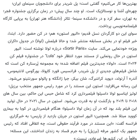
بهترین‌ها کار می‌کنیم» گفتنی است؛ پل شریدر برای دانشجویان سینمای ایران؛
چهره‌ای آشنا و نوستالژیک است. او چند سال پیش؛ در زمان برگزاری جشنواره فجر؛
به تهران، سفر کرد و در دانشکده سینما- تئاتر (دانشگاه هنر تهران) به برپایی کارگاه
فیلمنامه‌نویسی پرداخت.
سوای این دو کارگردان نسل قدیم؛ «الیور استون» هم؛ در کن حضور دارد. ابتدا،
خبر فیلم او در بخش مسابقه منتشر شد؛ و حالا فیلمش (لولا) در جدول «اکران
ویژه» خودنمایی می‌کند. سایت «Sortir Paris» درباره لولا نوشته است: الیور
استون در حال رونمایی از مستند مورد انتظار خود "Lula" در جشنواره فیلم کن
۲۰۲۴ است. «لولا» جدیدترین فیلم اضافه شده؛ به مجموعه پُرستاره کن است که
شامل فیلم‌های جدیدی از پل شریدر، فرانسیس فورد کاپولا، یورگوس لانتیموس،
آندره آ آرنولد، دیوید کراننبرگ، شان بیکر، جیا ژانگکه و پائولو سورنتینو می‌شود.
این رسانه می‌افزاید: استون این مستند را در مورد رئیس جمهور منتخب برزیل؛
لوئیز ایناسیو لولا داسیلوا فیلمبرداری کرد که شامل حبس این حاکم، بین سال های
۲۰۱۸ تا ۲۰۱۹ و بازگشت او به قدرت می‌شود. استون در سال ۲۰۲۱ در حال تولید
این فیلم بلند بود که در آن زمان لولا داسیلوا؛ هنگام فیلمبرداری در کوبا به بیماری
کووید مبتلا شد. همچنین؛ الیور استون در جریان بازدید از پاریس؛ به خبرگزاری
فرانسه گفت: «این مستند در مورد فرآیند حقوقی است، چه اتفاقی افتاد که رئیس
جمهور یک کشور مرفه (برزیل) را به جرم فساد به زندان انداختند، این مسئله؛
واقعاً در این کشورها غیرعادی نیست.»