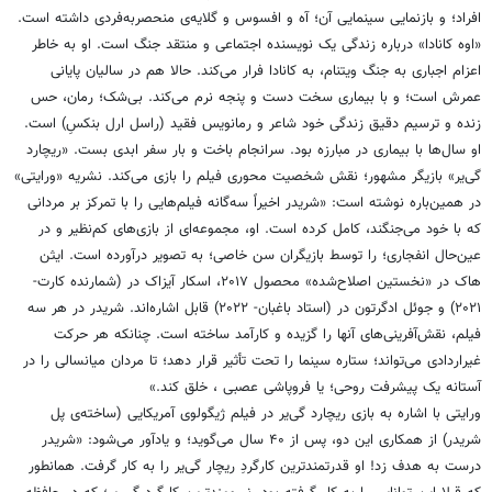
افراد؛ و بازنمایی سینمایی آن؛ آه و افسوس و گلایه‌ی منحصربه‌فردی داشته است.
«اوه کانادا» درباره زندگی یک نویسنده اجتماعی و منتقد جنگ است. او به خاطر
اعزام اجباری به جنگ ویتنام، به کانادا فرار می‌کند. حالا هم در سالیان پایانی
عمرش است؛ و با بیماری سخت دست و پنجه نرم می‌کند. بی‌شک؛ رمان، حس
زنده و ترسیم دقیق زندگی خود شاعر و رمانویس فقید (راسل ارل بنکسِ) است.
او سال‌ها با بیماری در مبارزه بود. سرانجام باخت و بار سفر ابدی بست. «ریچارد
گی‌یر» بازیگر مشهور؛ نقش شخصیت محوری فیلم را بازی می‌کند. نشریه «ورایتی»
در همین‌باره نوشته است: «شریدر اخیراً سه‌گانه‌ فیلم‌هایی را با تمرکز بر مردانی
که با خود می‌جنگند، کامل کرده است. او، مجموعه‌ای از بازی‌های کم‌نظیر و در
عین‌حال انفجاری؛ را توسط بازیگران سن خاصی؛ به تصویر درآورده است. ایثن
هاک در «نخستین اصلاح‌شده» محصول ۲۰۱۷، اسکار آیزاک در (شمارنده کارت-
۲۰۲۱) و جوئل ادگرتون در (استاد باغبان- ۲۰۲۲) قابل اشاره‌اند. شریدر در هر سه
فیلم، نقش‌آفرینی‌های آنها را گزیده و کارآمد ساخته است. چنانکه هر حرکت
غیراردادی می‌تواند؛ ستاره‌ سینما را تحت تأثیر قرار دهد؛ تا مردان میانسالی را در
آستانه یک پیشرفت روحی؛ یا فروپاشی عصبی ، خلق کند.»
ورایتی با اشاره به بازی ریچارد گی‌یر در فیلم ژیگولوی آمریکایی (ساخته‌ی پل
شریدر) از همکاری این دو، پس از ۴۰ سال می‌گوید؛ و یادآور می‌شود: «شریدر
درست به هدف زد! او قدرتمندترین کارگردِ ریچار گی‌یر را به کار گرفت. همانطور