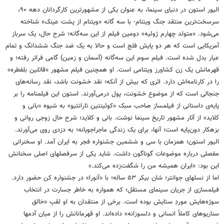
الیور استون در دنیای سینما، به عنوان یکی از مشهورترین کارگردانان دهه ۹۰،
سرسخت‌ترین منتقد جنگ ویتنام- با سه گانه «ویتنام از پشت عینک» شناخته
می‌شود. «متولد چهارم ژوئیه» دومین فیلم از این سه‌گانه؛ شرح حال، یک سرباز
آمریکایی است که هر دو پایش فلج است و حالا به یک ضد جنگ ششدانگ و تمام
عیار بدل شده است. فیلم سوم این سه‌گانه (آسمان و زمین) گامی فراتر رفته؛ و
قهرمانش یک زن کشاورز ویتنامی است. او همچنین فیلم مشهور «قاتلین بلفطره»
را در کارنامه‌اش دارد. اثری که بیش از آنکه؛ نقد خشونت باشد، نقد رسانه‌های
جنجالی است که از موضوع خشونت، پول درمی‌آورند. استون این فیلمنامه را بر
پایه‌ی داستانی از فیلمساز صاحب‌ سبک «کوئینتین تارانتیو» به شیوه «بانی و
کلاید» از آثار مشهور تاریخ سینما نوشت. بانی و کلاید؛ شرح حال زوجی روانی و
بزهکار دون‌پایه است؛ آنها، برای یک زندگی ماجراجویانه؛ به دزدی روی می‌آورند.
الیور استون؛ همزمان با سی و ششمین جشنواره فجر به ایران آمد. او سخنرانی
مفصلی درباره موضوعات گوناگون داشت. شاید یکی از سرفصلهای اصلی سخنانش
این بود: «ایران همیشه من را شگفت‌زده می‌کند.»
اما از نسلهای جوانتر؛ شان بیکر ۵۳ ساله؛ با «آنورا» در جشنواره کن حضور دارد.
فیلمسازی از جریان سینمای مستقل؛ که همواره به خاطر جسارت در انتخاب
سوژه‌هایش موردِ ستایش بوده است. برخی از منتقدان به او لقبِ «خالق
سناریوهای کاملاً انسانی و دلسوزانه» داده‌اند. او قهرمانانش را از میان آدمها