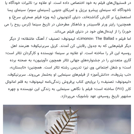
در فستیوال‌های فیلم به خود اختصاص داده است. او علاوه بر؛ تاثیرات خودآگاه یا
ناخودآگاه که سینمای پیشرو برزیل و امریکای جنوبی (سینمای سوم/ سینمای پسا
استعماری) بر آثارش گذاشته‌اند، دنیای آنتونیونی (به ویژه فیلم صحرای سرخ) و
همچنین؛ راینر ورنر فاسبیندر و شاهکار مطرحش در تاریخ سینما (ترس روح را می
خورد) را از ایده‌ال‌های خود در دنیای فیلم می‌داند.
اما فیلم « Limonov: The Ballad» لیمونوف: تصنیف / آهنگ عاشقانه؛ از دیگر
دیگر فیلم‌هایی که به جدول رقابتی کن آمدند. کریل سربرنیکوف؛ هنرمند اهل
روسیه این اثر را ساخته است. او علاوه بر سینما؛ نویسنده و کارگردان تئاتر است؛
آثاری متعددی را در جشنواره‌های جهانی تئاتر همچون «آوینیون» به صحنه برده
است؛ و شغل اجتماعی وی نیز؛ تدریس رشته تئاتر است. همچنین؛ «تابستان»،
«تب پتروف»، «دانش‌آموز» از فیلم‌های سینمایی او به‌شمار می‌روند. سربرنیکوف،
«لیمونوف: تصنیف» را برپایه‌ی کتاب پرفروش زندگی‌نامه لیمونوف؛ به قلم امانوئل
کارر (۱۹۱۱) ساخته است؛ فیلم با نگاهی سینمایی به زندگی این نویسنده و چهره
مشهور تاریخ روسیه‌ی عهد بلشویک می‌پردازد.