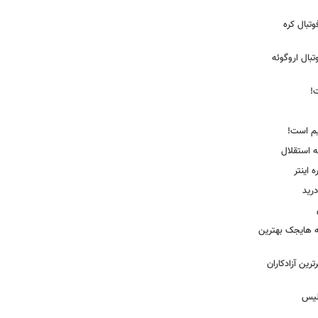
تبال کره
ی فوتبال اروگوئه
!
یم است!
ه استقلال
اینتر
درید
نه هایجک بهترین
رین آزادکاران
ولیس