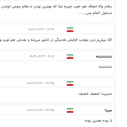
سلام والا انصاف هم خوب چیزیه اونا که بهترین بودن با مقام سومی اومدن چ
مسئول کجام پس......
۱۸:۳۶ - ۱۴۰۳/۰۲/۲۲
اگه بیش‌تر بدن موجب افزایش نقدینگی در کشور می‌شه و بعدش هم تورم و..
ننننننننننه
۱۹:۱۹ - ۱۴۰۳/۰۲/۲۲
ننننننننننه
۲۳:۳۵ - ۱۴۰۳/۰۲/۲۲
مدیریت ضعیف ضعیف
سینا
۲۳:۳۵ - ۱۴۰۳/۰۲/۲۲
تا بوده همین بوده