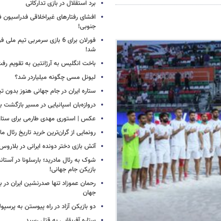
برد استقلال در بازی تدارکاتی
افشای رفتارهای غیراخلاقی فدراسیون فو
جنوبی!
فورلان برای 6 بازی سرمربی تیم مل
شد!
باخت انگلیس به آرژانتین به تقویم رفت
لیونل مسی چگونه میلیاردر شد؟
ستاره ایران در جام جهانی هنوز بدون ت
دروازه‌بان اسپانیایی در مسیر بازگشت ب
عکس | استوری مهدی طارمی برای ستاره 
رونمایی از گران‌ترین خرید تاریخ رئال ما
آتش بازی دختر دونده ایرانی در بلاروس
شوک به رئال مادرید؛ بارسلونا در آستا
بازیکن جام جهانی!
رحمان عموزاد تنها صدرنشین ایران در برت
جهان
دو بازیکن آزاد در راه پیوستن به پرسپ
ستاره آفریقایی به قتل رسید