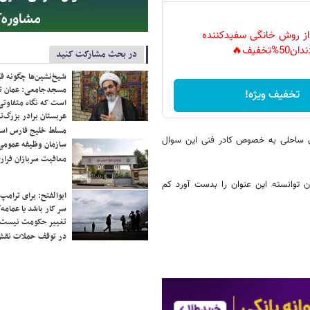
 از روش خانگی سفیدکننده
دان50%تخفیف🔥
در بحث مشارکت کنید
شیخ‌نشین‌ها چگونه فک
مسجدجامعی: عمان تن
تخفیف ویژه!
است که نگاه متفاوتی 
عربستان برادر بزرگ‌
مسلط خلیج فارس ا
ان ساحلی به خصوص کادر فنی این سوال
سازمان وظیفه عمومی 
معافیت سربازان فراری
ان توانسته این عنوان را بدست آورد کم
ابوالفتح: برای ترامپ
سر کار باشد یا عمامه/
تغییر حکومت نیست/ 
در توقف حملات نقش