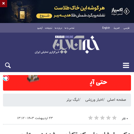
×
فارسی
العربية
English
تماس با ما
درباره ما
تبلیغات
آرشیو
شنبه ۱۷ مرداد ۱۴۰۵
صفحه اصلی
اخبار ورزشی
لیگ برتر
۲۳ اردیبهشت ۱۴۰۳ - ۱۳:۱۲
۰ نفر