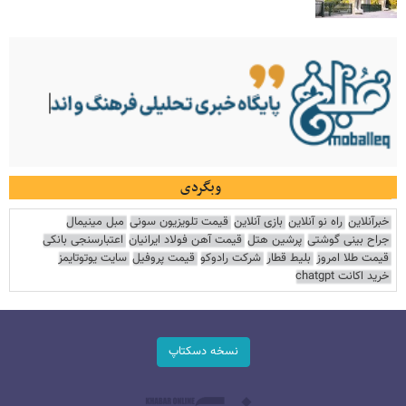
وبگردی
خبرآنلاین
راه نو آنلاین
بازی آنلاین
قیمت تلویزیون سونی
مبل مینیمال
جراح بینی گوشتی
پرشین هتل
قیمت آهن فولاد ایرانیان
اعتبارسنجی بانکی
قیمت طلا امروز
بلیط قطار
شرکت رادوکو
قیمت پروفیل
سایت یوتوتایمز
خرید اکانت chatgpt
نسخه دسکتاپ