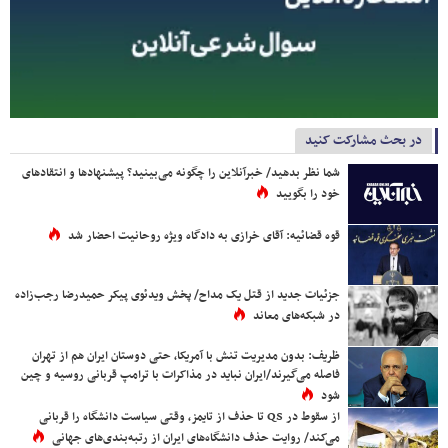
در بحث مشارکت کنید
شما نظر بدهید/ خبرآنلاین را چگونه می‌بینید؟ پیشنهادها و انتقادهای
خود را بگویید
قوه قضائیه: آقای خرازی به دادگاه ویژه روحانیت احضار شد
جزئیات جدید از قتل یک مداح/ پخش ویدئوی پیکر حمیدرضا رجب‌زاده
در شبکه‌های معاند
ظریف: بدون مدیریت تنش با آمریکا، حتی دوستان ایران هم از تهران
فاصله می‌گیرند/ایران نباید در مذاکرات با ترامپ قربانی روسیه و چین
شود
از سقوط در QS تا حذف از تایمز، وقتی سیاست دانشگاه را قربانی
می‌کند/ روایت حذف دانشگاه‌های ایران از رتبه‌بندی‌های جهانی