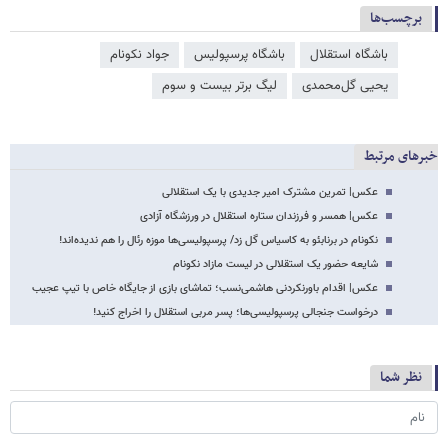
برچسب‌ها
باشگاه استقلال
باشگاه پرسپولیس
جواد نکونام
یحیی گل‌محمدی
لیگ برتر بیست و سوم
خبرهای مرتبط
عکس‌| تمرین مشترک امیر جدیدی با یک استقلالی
عکس‌| همسر و فرزندان ستاره استقلال در ورزشگاه آزادی
نکونام در برنابئو به کاسیاس گل زد/ پرسپولیسی‌ها موزه رئال را هم ندیده‌اند!
شایعه حضور یک استقلالی در لیست مازاد نکونام
عکس‌| اقدام باورنکردنی هاشمی‌نسب؛ تماشای بازی از جایگاه خاص با تیپ عجیب
درخواست جنجالی پرسپولیسی‌ها؛ پسر مربی استقلال را اخراج کنید!
نظر شما