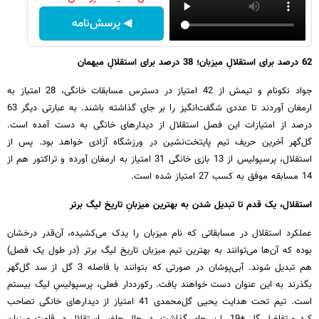
◀ پرسش‌نامه
62 درصد برای استقلالِ میزبان؛ 38 درصد برای استقلالِ میهمان
جواد نکونام و تیمش از 42 امتیاز در دسترس مسابقات خانگی، 28 امتیاز به
ارمغان آوردند تا عددی شگفت‌انگیز را بر جای گذاشته باشند. به عبارتی دیگر 63
درصد از امتیازات این فصل استقلال از دیدارهای خانگی به دست آمده است.
گل‌گهر آخرین حریف تیم پایتخت‌نشین در ورزشگاه آزادی خواهد بود. پس از
استقلال، پرسپولیس از 13 بازی خانگی 31 امتیاز به ارمغان آورده و تراکتور هم از
14 مسابقه موفق به کسب 27 امتیاز شده است.
استقلال، یک قدم تا تبدیل شدن به بهترین میزبانِ تاریخ لیگ برتر
عملکرد استقلال در مسابقاتی که نام میزبان را یدک می‌کشیده، آن‌قدر درخشان
بوده که آن‌ها می‌توانند به بهترین تیم میزبان تاریخ لیگ برتر (در طول یک فصل)
هم تبدیل شوند. آبی‌پوشان در صورتی که بتوانند با فاصله 3 گل از سد گل‌گهر
بگذرند به این عنوان دست خواهند یافت. رکورددار فعلی، پرسپولیسِ لیگ بیستم
است. تیم تحت هدایت یحیی گل‌محمدی 41 امتیاز از دیدارهای خانگی تصاحب