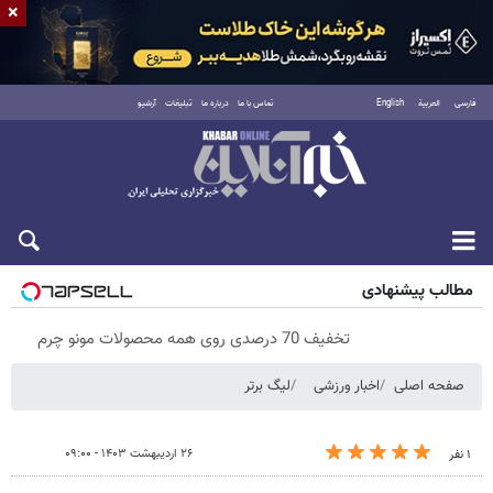
×
فارسی
العربية
English
تماس با ما
درباره ما
تبلیغات
آرشیو
پنجشنبه ۱۵ مرداد ۱۴۰۵
مطالب پیشنهادی
تخفیف 70 درصدی روی همه محصولات مونو چرم
صفحه اصلی
اخبار ورزشی
لیگ برتر
۲۶ اردیبهشت ۱۴۰۳ - ۰۹:۰۰
۱ نفر