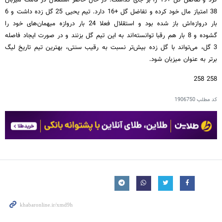
کرد و تفاضل گل +19 را بر جای گذاشت. در حال حاضر استقلال در قامت میزبان
38 امتیاز مال خود کرده و تفاضل گل +16 دارد. تیم یحیی 25 گل زده داشت و 6
بار دروازه‌اش باز شده بود و استقلال فعلا 24 بار دروازه میهمان‌های خود را
گشوده و 8 بار هم رقبا توانسته‌اند به این تیم گل بزنند و در صورت ایجاد فاصله
3 گل، می‌تواند با گل زده بیش‌تر نسبت به رقیب سنتی، بهترین تیم تاریخ لیگ
برتر به عنوان میزبان شود.
258 258
کد مطلب
1906750