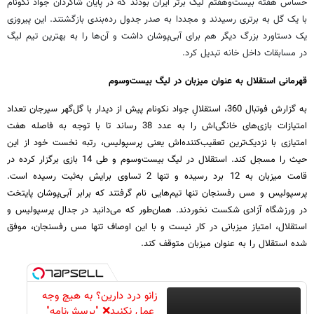
حساس هفته بیست‌وهفتم لیگ برتر ایران بودند که در پایان شاگردان جواد نکونام
با یک گل به برتری رسیدند و مجددا به صدر جدول رده‌بندی بازگشتند. این پیروزی
یک دستاورد بزرگ دیگر هم برای آبی‌پوشان داشت و آن‌ها را به بهترین تیم لیگ
در مسابقات داخل خانه تبدیل کرد.
قهرمانی استقلال به عنوان میزبان در لیگ بیست‌وسوم
به گزارش فوتبال 360، استقلالِ جواد نکونام پیش از دیدار با گل‌گهر سیرجان تعداد
امتیازات بازی‌های خانگی‌اش را به عدد 38 رساند تا با توجه به فاصله هفت
امتیازی با نزدیک‌ترین تعقیب‌کننده‌اش یعنی پرسپولیس، رتبه نخست خود از این
حیث را مسجل کند. استقلال در لیگ بیست‌وسوم و طی 14 بازی برگزار کرده در
قامت میزبان به 12 برد رسیده و تنها 2 تساوی برایش به‌ثبت رسیده است.
پرسپولیس و مس رفسنجان تنها تیم‌هایی نام گرفتند که برابر آبی‌پوشان پایتخت
در ورزشگاه آزادی شکست نخوردند. همان‌طور که می‌دانید در جدال پرسپولیس و
استقلال، امتیاز میزبانی در کار نیست و با این اوصاف تنها مس رفسنجان، موفق
شده استقلال را به عنوان میزبان متوقف کند.
زانو درد دارین؟ به هیچ وجه
عمل نکنید❌ "پرسش‌نامه"