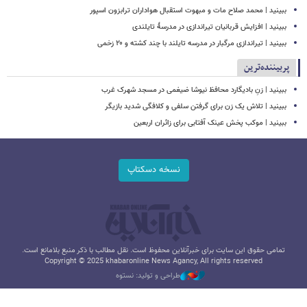
ببینید | محمد صلاح مات و مبهوت استقبال هواداران ترابزون اسپور
ببینید | افزایش قربانیان تیراندازی در مدرسۀ تایلندی
ببینید | تیراندازی مرگبار در مدرسه‌ تایلند با چند کشته و ۲۰ زخمی
پربیننده‌ترین
ببینید | زنِ بادیگارد محافظ نیوشا ضیغمی در مسجد شهرک غرب
ببینید | تلاش یک زن برای گرفتن سلفی و کلافگی شدید بازیگر
ببینید | موکب پخش عینک آفتابی برای زائران اربعین
نسخه دسکتاپ
تمامی حقوق این سایت برای خبرآنلاین محفوظ است. نقل مطالب با ذکر منبع بلامانع است.
Copyright © 2025 khabaronline News Agancy, All rights reserved
طراحی و تولید: نستوه