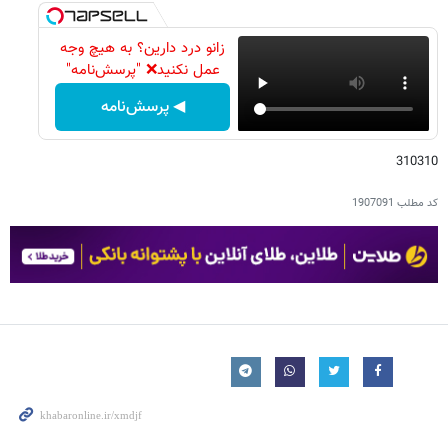
زانو درد دارین؟ به هیچ وجه
عمل نکنید❌ "پرسش‌نامه"
◀ پرسش‌نامه
310310
کد مطلب
1907091