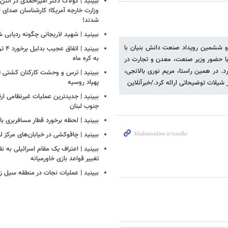
ببینید | کولاک دکتر امیراحمدی در آنتن 
وزارت خارجه آمریکا؛ کارشناسان صدای ا
شدند!
ببینید | شهید لاریجانی چگونه ردیابی 
ن رویداد بین‌المللی همتایابی در اقتصاد دریامحور ایران (ISBE ۲۰۲۴) و ششمین رویداد صنعت دانش بنیان با
ببینید 
به کره ماه
ایی، روز سه شنبه (۲۵ اردیبهشت ماه)، با حضور وزیر صنعت، معدن و تجارت در
د. در همین راستا، مریم نوری بالانجی،
ببینید | ترس و وحشت کارکنان کشتی ت
پهپاد روسیه
 شیلات توضیحاتی ارائه کرد./خبرآنلاین
ببینید | جدیدترین عملیات غیرنظامی ار
جنوب لبنان
ببینید | لحظه برخورد قطار مسافربری با 
ببینید | چاقوکشی در خیابان‌های مرکز ل
ببینید | اعتراف یک مقام اسرائیلی به ن
تغییر قواعد بازی خاورمیانه
ببینید | عملیات نجات در منطقه سیل زده