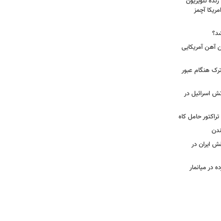
زنده تلویزیون
مریکا آچمز
شد؟
| اتفاق عجیب بدلیل برخورد ۴ تن آهن آمریکایی
رک هنگام عبور
تش اسرائیل در
تراکتور حامل کاه
ندن
قش ایران در
 در میانمار