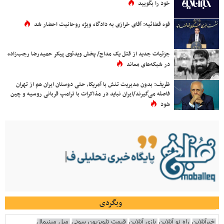
خود را بگویید
قوه قضائیه: آقای خرازی به دادگاه ویژه روحانیت احضار شد
جزئیات جدید از قتل یک مداح/ پخش ویدئوی پیکر حمیدرضا رجب‌زاده
در شبکه‌های معاند
ظریف: بدون مدیریت تنش با آمریکا، حتی دوستان ایران هم از تهران
فاصله می‌گیرند/ایران نباید در مذاکرات با ترامپ قربانی روسیه و چین
شود
وبگردی
خبرآنلاین
راه نو آنلاین
بازی آنلاین
قیمت تلویزیون سونی
مبل مینیمال