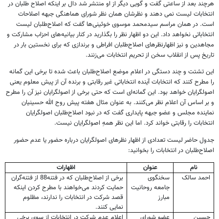
هرچند بعد از ساعتی گفت و گویی دیگر از او منتشر شد دال بر اینکه اصلاح طلبان در
انتخابات لیست نمی دهند و نظرشان همان نظر شورای هماهنگی جبهه اصلاحات
است. در همان مراسم سیدمحمد موسوی خوئینی‌ها گفت که اصلاح‌طلبان لیست
انتخاباتی نخواهد داد. این دو اظهار نظر را بگذارید در کنار بیانیه‌های احزاب مشارکت و
مجاهدین و نیز اظهارنظر‌های اصلاح‌طلبان افراطی و برندازی که برای نخستین بار در
تاریخ پس از انقلاب سخن از تحریم انتخابات می‌زنند.
این تشتت و چند دستگی در اعلام موضع اصلاح‌طلبان باعث شده تا برخی این گمانه
را مطرح کنند که انتخابات آینده انتخاباتی غیر رقابتی و برنده آن از پیش معلوم یعنی
اصولگرایان خواهد بود. این گمانه‌ای است که حتی برخی از اصولگرایان نیز آن را مطرح
و بر اساس آن اعلام نظر می‌کنند. به عنوان مثال هفته پیش روح الله حسینیان
نماینده مجلس و عضو جبهه پایداری گفت که در نبود اصلاح‌طلبان اصولگرایان
انتخابات را رقابتی خواند کرد. اما این نظر همهِ اصولگرایان نیست.
جدول حاضر لیست تعدادی از اظهار نظر‌های اصولگرایان درباره حضور یا عدم حضور
اصلاح‌طلبان در انتخابات را بخوانید:
نام
عنوان
اظهارات
احمد سالک
سخنگوی
برخی از اصلاح‌طلبان که در فتنه88 از فتنه‌گران
جامعه روحانیت
حمایت کردند می‌خواهند با مطرح کردن اینکه
مبارز
قصد شرکت در انتخابات را ندارند، مظلوم
نمایی کنند
.
حسین
عضو شورای
اعلام عدم شرکت در انتخابات از سوی برخی