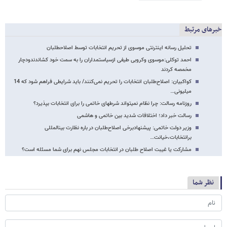
خبرهای مرتبط
تحلیل رسانه اینترنتی موسوی از تحریم انتخابات توسط اصلاح​طلبان
احمد توکلی:موسوی وکروبی طیفی ازسیاستمداران را به سمت خود کشاندندودچار
مخمصه کردند
کواکبیان: اصلاح‌طلبان انتخابات را تحریم نمی‌کنند/ باید شرایطی فراهم شود که 14
میلیونی…
روزنامه رسالت: چرا نظام نمی​تواند شرط​​های خاتمی را برای انتخابات بپذیرد؟
رسالت خبر داد؛ اختلافات شدید بین خاتمی و هاشمی
وزیر دولت خاتمی: پیشنهادبرخی اصلاح‌طلبان در باره نظارت بین​المللی
برانتخابات،خیانت…
مشارکت یا غیبت اصلاح طلبان در انتخابات مجلس نهم برای شما مسئله است؟
نظر شما