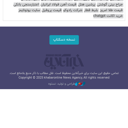
جراح بینی گوشتی
پرشین هتل
قیمت آهن فولاد ایرانیان
اعتبارسنجی بانکی
قیمت طلا امروز
بلیط قطار
شرکت رادوکو
قیمت پروفیل
سایت یوتوتایمز
خرید اکانت chatgpt
نسخه دسکتاپ
تمامی حقوق این سایت برای خبرآنلاین محفوظ است. نقل مطالب با ذکر منبع بلامانع است.
Copyright © 2025 khabaronline News Agancy, All rights reserved
طراحی و تولید: نستوه