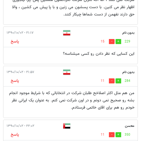
شرکت نمی کنند ، اما اگه نگران شرکت نکردنشون هستین پس چرا اینجوری
اظهار نظر می کنین. با دست پسشون می زنین و با پا پیش می کشین ، والا
حق دارند نفهمن از دست شماها چیکار کنند.
بدون نام
۲۱:۱۷ - ۱۳۹۰/۱۰/۰۲
پاسخ
15
229
این کسایی که نظر دادن رو کسی میشناسه؟
بدون نام
۲۱:۵۷ - ۱۳۹۰/۱۰/۰۲
پاسخ
11
284
من هم مثل اکثر اصلاخح طلبان شرکت در انتخاباتی که با شرایط موجود انجام
بشه رو صحیح نمی دونم و در اون شرکت نمی کنم. به عنوان یک ایرانی نظر
خودم رو هم برای اقای خاتمی فرستادم.
محسن
۲۲:۰۲ - ۱۳۹۰/۱۰/۰۲
پاسخ
11
350