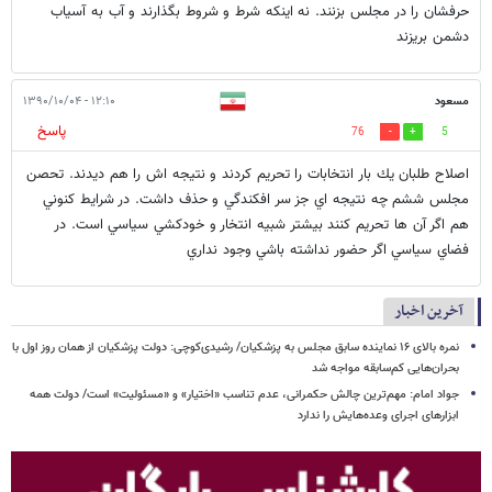
حرفشان را در مجلس بزنند. نه اينكه شرط و شروط بگذارند و آب به آسياب
دشمن بريزند
مسعود
۱۲:۱۰ - ۱۳۹۰/۱۰/۰۴
پاسخ
76
5
اصلاح طلبان يك بار انتخابات را تحريم كردند و نتيجه اش را هم ديدند. تحصن
مجلس ششم چه نتيجه اي جز سر افكندگي و حذف داشت. در شرايط كنوني
هم اگر آن ها تحريم كنند بيشتر شبيه انتخار و خودكشي سياسي است. در
فضاي سياسي اگر حضور نداشته باشي وجود نداري
آخرین اخبار
نمره بالای ۱۶ نماینده سابق مجلس به پزشکیان/ رشیدی‌کوچی: دولت پزشکیان از همان روز اول با
بحران‌هایی کم‌سابقه مواجه شد
جواد امام: مهم‌ترین چالش حکمرانی، عدم تناسب «اختیار» و «مسئولیت» است/ دولت همه
ابزارهای اجرای وعده‌هایش را ندارد