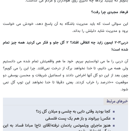
بگویم که ببینید بردها چه تاثیری روی هواداران و مردم می گذاشت.
فرهاد مجیدی چرا رفت؟
این سوالی است که باید مدیریت باشگاه به آن پاسخ دهد، خودش می خواست
برود و مدیریت شاید دلیلش را بداند.
دربی۳-۲ ایمون زاید چه اتفاقی افتاد؟ ۲ گل جلو و فکر می کردید همه چیز تمام
شده است!
آن دربی را ما می توانستیم ببریم. خود ما هم واقعیتش تمام شده می دانستیم
ولی همه می دانیم، تا خدا نخواهد برگ از درخت نمی‌افتد. چرا این را می گویم؟
چون بعد از این دو گل آنها اخراجی دادند و اسماعیل شریفات و محسن یوسفی دو
موقعیت ۱۰۰درصد را خراب کردند. یعنی دقیقا تا خدا نخواهد این توپ گل نمی
شود.
خبرهای مرتبط
کجا بودید وقتی دایی به چلسی و میلان گل زد؟
عکس| بیرانوند و باز هم یک پست فلسفی
هنوز ماجرای ویلموتس یادمان نرفته/آقای تاج! مبادا فساد به این