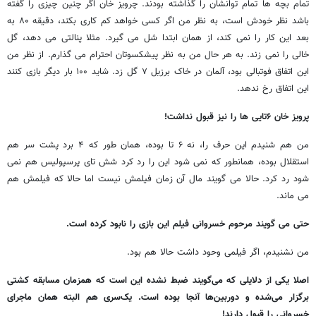
تمام بچه ها تمام توانشان را گذاشته بودند. چرویز خان اگر چنین چیزی را گفته
باشد نظر خودش است، به نظر من اگر کسی خواهد کم کاری بکند، دقیقه ۸۰ به
بعد این کار را نمی کند، از همان ابتدا شل می گیرد. مثلا پنالتی می دهد، گل
خالی را نمی زند. به هر حال من به نظر پیشکسوتان احترام می گذارم. از نظر من
این اتفاق فوتبالی بود، آلمان در خاک برزیل ۷ گل زد. شاید ۱۰۰ بار دیگر بازی کنند
این اتفاق رخ ندهد.
پرویز خان ۶تایی ها را نیز قبول نداشت!
من هم شنیدم این حرف را، نه ۶ تا بوده، همان طور که ۴ برد پشت سر هم
استقلال بوده، همانطور که نمی شود این را رد کرد شش تای پرسپولیس هم نمی
شود رد کرد. حالا می گویند مال آن زمان فیلمش نیست اما حالا که فیلمش هم
می ماند.
حتی می گویند مرحوم خسروانی فیلم این بازی را نابود کرده است.
من نشنیدم، اگر فیلمی وحود داشت حالا هم بود.
اصلا یکی از دلایلی که می‌گویند ضبط نشده این است که همزمان مسابقه کشتی
برگزار می‌شده و دوربین‌ها آنجا بوده است. یک‌سری هم البته همان ماجرای
خسروانی را قبول دارند!