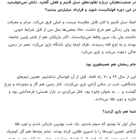
در صحبت‌هایتان درباره تفاوت‌های نسل قدیم و فعلی گفتید. دلتان نمی‌خواستید
در این دوره فوتبالیست شوید و قرارداد میلیاردی ببندید؟
اصلا نسل قدیم با الان قابل مقایسه نیست و خیلی فرق می‌کند. مرام و معرفت
بود ولی زندگی هم خرج داشت. حالا بعضی‌ها مثل من از قبل شرایط خوبی
داشتند ولی یک سری واقعا نمی‌توانستند. اکثر بازیکنان هم از قشر پایین جامعه
بودند و به اوج قله رسیدند. طرف اینجا برای باشگاه بازی می‌کرد، عصر در زمین
خاکی دعوت می‌شد و بازی می‌کرد.
جام رمضان هم همینطوری بود.
این از سال ۶۹ و ۷۰ راه افتاد. قبل از آن فوتسال نداشتیم. همین تیم‌های
باشگاهی، شب در سالن آزادی بازی می‌کردند. کنار زمین هم گاز و دوچرخه و چرخ
گوشت و ... به عنوان جایزه بود. فکر می‌کردی در بازار هستی! قرعه‌کشی بود و
جایزه و توپ طلا می‌دادند.
شما هم بازی کردید؟
سال اول ما بودیم که سوم شدیم. یک شب بهترین بازیکن شدم و توپ طلا
گرفتم. همین توپ‌ها را با اسپری طلایی کرده بودند. تمام بچه‌ها هم گل کوچیک
بازی کرده بودند. کم کم فوتسال از فوتبال جدا شد. بعضی بازیکنان هم در همان