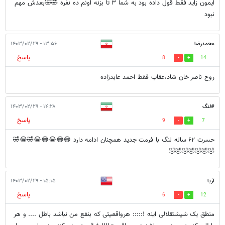
ایمون زاید فقط قول داده بود به شما ۳ تا بزنه اونم ده نفره 🤣🤣بعدش مهم
نبود
محمدرضا
۱۳:۵۶ - ۱۴۰۳/۰۲/۲۹
پاسخ
8
14
روح ناصر خان شاد،عقاب فقط احمد عابدزاده
#لنگ
۱۴:۲۸ - ۱۴۰۳/۰۲/۲۹
پاسخ
9
7
حسرت ۶۲ ساله لنگ با فرمت جدید همچنان ادامه دارد 😅😂😂😂😂🤣😂🤣
🤣🤣🤣🤣🤣🤣🤣
آریا
۱۵:۱۵ - ۱۴۰۳/۰۲/۲۹
پاسخ
6
12
منطق یک شیشتقلالی اینه !::::: هرواقعیتی که بنفع من نباشد باطل .... و هر