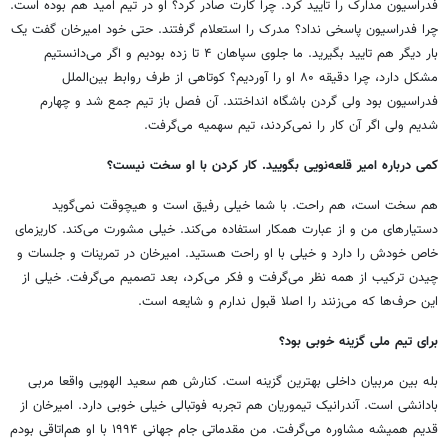
فدراسیون مدارک را تایید کرد. چرا کارت صادر کرد؟ او در تیم امید هم بوده است.
چرا فدراسیون پاسخی نداد؟ مدرک را استعلام گرفتند. حتی خود امیرخان گفت یک
بار دیگر هم تایید بگیرید. ما جلوی سپاهان ۴ تا زده بودیم و اگر می‌دانستیم
مشکل دارد، چرا دقیقه ۸۰ او را آوردیم؟ کوتاهی از طرف روابط بین‌الملل
فدراسیون بود ولی گردن باشگاه انداختند. آن فصل باز تیم جمع شد و چهارم
شدیم ولی اگر آن کار را نمی‌کردند، تیم سهمیه می‌گرفت.
کمی درباره امیر قلعه‌نویی بگویید. کار کردن با او سخت نیست؟
هم سخت است، هم راحت. با شما خیلی رفیق است و هیچوقت نمی‌گوید
دستیارهای من و از عبارت همکار استفاده می‌کند. خیلی مشورت می‌کند. کاریزمای
خاص خودش را دارد و خیلی با او راحت هستید. امیرخان در تمرینات و جلسات و
چیدن ترکیب از همه نظر می‌گرفت و فکر می‌کرد، بعد تصمیم می‌گرفت. خیلی از
این حرف‌ها که می‌زنند را اصلا قبول ندارم و شایعه است.
برای تیم ملی گزینه خوبی بود؟
بله بین مربیان داخلی بهترین گزینه است. کنارش هم سعید الهویی واقعا مربی
بادانشی است. آندرانیک تیموریان هم تجربه فوتبالی خیلی خوبی دارد. امیرخان از
قدیم همیشه مشاوره می‌گرفت. من مقدماتی جام جهانی ۱۹۹۴ با او هم‌اتاقی بودم