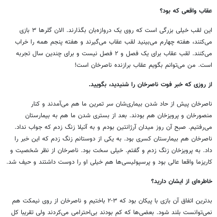
عقاب واقعی که بود؟
این لقب خیلی بزرگی است که روی یک دروازه‌بان بگذارند. الان گلرها ۳ بازی
می‌کنند، هفته چهارم می‌بینید لقب عقاب می‌گیرند و هفته پنجم همه را خراب
می‌کنند. لقب عقاب برای یک فصل و ۲ فصل نیست و برای چندین سال تجربه
است. من می‌توانم بگویم عقاب برازنده ناصرخان است!
از روزی که خبر فوت ناصرخان را شنیدید، بگویید.
ناصرخان پیش از حاد شدن بیماری‌شان سر تمرین ما هم می‌آمدند و کنار
منصورخان و پرویزخان هم بودند. بعد از بستری شدن ما هم به بیمارستان
می‌رفتیم. صبح آن روز میدان آرژانتین بودم و به آتیلا زنگ زدم که جواب نداد.
ناصرخان هم بیمارستان کسری بود. به یکی از دوستانم زنگ زدم که این خبر را
داد. به پرویزخان زنگ زدم و گفتم. خیلی سخت بود. ناصرخان از نظر شخصیت و
کاریزما واقعا عالی بود و پرسپولیسی‌ها هم خیلی او را دوست داشتند و حیف شد.
خاطره‌ای از ایشان دارید؟
بدترین اتفاق آن بازی با پیکان بود که ۳-۲ باختیم و ناصرخان از روی نیمکت هم
نمی‌توانست بلند شود. بعضی‌ها که کم بودند بی‌احترامی می‌کردند ولی تقریبا کل