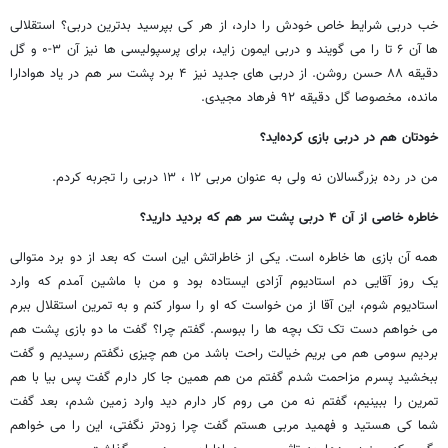
خب دربی شرایط خاص خودش را دارد، از هر کی بپرسید بدترین دربی؟ استقلالی
ها آن ۶ تا را می گویند و دربی ایمون زاید، برای پرسپولیسی ها نیز آن ۳-۰ و گل
دقیقه ۸۸ حسن روشن. از دربی های جدید نیز ۴ برد پشت سر هم در یاد هوادارا
مانده، مخصوصا گل دقیقه ۹۲ فرهاد مجیدی.
خودتان هم در دربی بازی کرده‌اید؟
من در رده بزرگسالان نه ولی به عنوان مربی ۱۲ ، ۱۳ دربی را تجربه کردم.
خاطره خاصی از آن ۴ دربی پشت سر هم که بردید دارید؟
همه آن بازی ها خاطره است. یکی از خاطراتش این است که بعد از دو برد متوالی
یک روز آقایی دم استادیوم آزادی ایستاده بود و من با ماشین آمدم که وارد
استادیوم شوم، این آقا از من خواست که او را سوار کنم و به تمرین استقلال ببرم
می خواهم دست تک تک بچه ها را ببوسم. گفتم چرا؟ گفت ما دو بازی پشت هم
بردیم سومی هم می بریم خیالت راحت باشد من هم چیزی نگفتم رسیدیم و گفت
ببخشید پسرم مزاحمت شدم گفتم من هم همین جا کار دارم گفت پس بیا با هم
تمرین را ببینیم، گفتم نه من می روم کار دارم دید وارد زمین شدم، بعد گفت
شما کی هستید و فهمید مربی هستم گفت چرا زودتر نگفتی، این را می خواهم