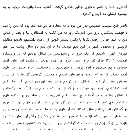
آشنایی شما با ناصر حجازی چطور شکل گرفت، گفتید بسکتبالیست بودید و به
توصیه ایشان به فوتبال آمدید.
ناصر خان دوست صمیمی پدر من بود و به مغازه ما می‌آمد.آنجا بود که من را دید
و فهمید بسکتبال بازی می کنم.یک روز به من گفت به استقلال بیا و بعد از مدتی
من به تیم جوانان رفتم.اتفاقا بازیکنان بسیار خوبی آن زمان داشتیم، نامجو مطلق،
گروسی و محمود کلهر در این تیم بودند. ما با آن تیم دو سال پشت سر هم
قهرمان تهران شدیم که یک بازی با پرسپولیس در فینال بودیم که در ورزشگاه
امجدیه ۱۲،۱۳ هزار نفر برای دیدن بازی ما آمده بودند. بازیکنان آن زمان آقای
حجازی و پور حیدری و آقای پروین و خوردبین ار پرسپولیس برای دیدن این بازی
آمده بودند. که ما ۱-۰ بردیم و قهرمان شدیم و محسن گروسی گل ما را زد. سال
بعدش هم با آرارات در فینال بازی کردیم و باز هم قهرمان شدیم. آن زمان تیم
امید نداشتیم، نوجوانان، جوانان و بزرگسال بود. که ما هم بعد از آن به بزرگسالان
استقلال رفتیم و در آنجا هیچ وقت یادم نمی‌رود مقابل شاهین پر ستاره بازی
داشتیم.ارنج تیم را که خواندند من در گل بودم و این اولین بازیم بود که برای
بزرگسالان انجام دادم.سال ۱۳۶۵، که آن بازی را ۱-۰ ما بردیم. غلامحسین مظلومی
به عنوان سرمربی که ازتیم رفت من هم به تیم کشاورز رفتم.آن زمان کشاورز
بازیکنان بزرگ زیادی را به خدمت گرفت.اولین سالی بود که کشاورز تاسیس شد و