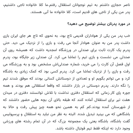
ناصر حجازی داشتم به تیم نوجوانان استقلال رفتم.ما کلا خانواده تاجی داشتیم،
پدر من یکی از تاجی های قدیم است، کلا خانواده ما آبی هستند.
در مورد پدرتان بیشتر توضیح می دهید؟
خب پدر من یکی از هواداران قدیمی تاج بود، به نحوی که تاج هر جای ایران بازی
داشت پدر من به عنوان هوادار آنجا می رفت و بازی را از نزدیک می دید. حتی
پدرم یک کارت ثابت برای صندلی در ورزشگاه امجدیه داشت که همیشه روی آن
صندلی می نشست و بازی تیم را تماشا می کرد. آن صندلی زیر جایگاه بود، پدرم
اول فصل آن کارت را می خرید، شماره صندلی‌اش مشخص بود و به ورزشگاه می
رفت و بازی را از نزدیک تماشا می کرد. پدرم کسی بود که کمک زیادی به باشگاه
کرد و می توانم بگویم او و تعدادی از دوستانش کسانی بودند که موفق شدند تیم
را نگه دارند. پدرم دوستانی در بازار داشتند که واقعا استقلالی هم بودند و همه
جوره پای کار.زمانی که استقلال دفتری نداشت با تلاش توانستند دفتری در میدان
هفت تیر برای استقلال آماده کنند که طبقه بالای آن بچه هایی حضور داشتند که
از شهرستان آمده بودند.کم کم به همین نحو همه چیز پیش رفت و حالا به
باشگاهی که می بینید تبدیل شده. البته به نظر من نباید به استقلال و پرسپولیس
گفت باشگاه، باشگاه یعنی یک مجموعه بزرگ که در آن تمام رشته های ورزشی
وجود دارد نه اینکه فقط تیم فوتبال داشته باشد.