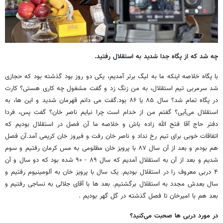
چه شد که از پگاه جدا شدید به استقلال رفتید.
با پگاه خلاصه اینکه ما به لیگ برتر آمدیم، یکی دو روز بود گذشته بود که حجازی
شد سرمربی تیم استقلال، به من زنگ زد و گفت مشغول چه کاری هستی؟ کارت
در پگاه تمام شد؟ سال ۸۵ یا ۸۶ بود.گفت می دانم قهرمان شدید و این ها، به
استقلال می‌آیی؟ گفتم من از خدام است چرا نیایم ناصر خان؟ گفت پس، فردا
دفتر حاج آقا فتح الله زاده باش و خلاصه ما آن فصل در استقلال بودیم که
اتفاقات خوبی برای تیم رخ نداد و ناصر خان رفت و فیروز خان کریمی آمد.آن فصل
هم بودم و بعد از آن سال ۸۷ با پرویز خان مظلومی به مس کرمان رفتیم و سوم
شدیم و بعد از آن به استقلال آمدیم که سال ۸۹ - ۹۰ شده بود که دو سال و آن
۴ دربی معروف را در استقلال بودیم. یک سال با پرویز خان به آلومینیوم رفتیم و
سال بعدش مجدد به استقلال برگشتیم. بعد ها با آقای جلالی به نساجی رفتیم و
بعد هم با امیرخان تا فصل گذشته در گل گهر بودیم .
در مورد دربی ها صحبت می‌کنید؟