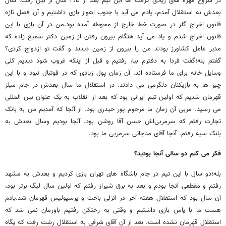
در شروع مهره های زیادی گرفت اما این تیم بعد از ۴،۵ سال از بین رفت. سال
بعدش به استقلال آمدم، یادم می آید با جنوب اهواز بازی داشتیم و آن فصل تازه
قانون اخراج گلر در صورت خطا خارج از محوطه آمده بود.من در آن بازی با این
قانون اخراج شدم و یاد می آید هنگام بیرون رفتن از زمین دکتر سمیع زاده که
مدیر عامل کشاورز بودند من را بیرون از زمین دیدند و گفت تو ازدواج کردی؟
گفتم بله؛گفت فردا به دفترم بیا، رفتیم و قبل از اینکه غروب شود دیدیم کلی
وسایل خانه برای ما فرستاده اند. آن زمان پول زیادی که در فوتبال نبود و با این
چیز ها به بازیکنان دلگرمی می دادند. در استقلال ما سال بعدش در جام میلز
قهرمان شدیم که اولین تیم ایرانی بود که بعد از انقلاب به یک عنوان بین المللی
می رسید. مربی آن زمان ما مرحوم پور حیدری بود. از آنجا که آمدیم من به بانک
تجارت رفتم که سرمربی‌اش حسن آقا روشن بود. آنجا بودیم وسال بعدش به
بانک سپه رفتم. آنجا آقای مناجاتی سرمربی ما بود.
فکر می کنم دو سالی آنجا بودید؟
بله؛دو سال با این تیم در جام باشگاه های تهران بازی کردیم و بعدش به مشهد
رفتم و مقطعی آنجا بودم و بعد به برق شیراز رفتم که اولین سال لیگ برتر بود،
آن سال بود که استقلال هفته آخر در انزلی باخت و پرسپولیس قهرمان شد.یادم
هست ما با پاس بازی داشتیم و وقتی به رختکن رفتیم باورمان نمی شد که
استقلال قهرمان نشده است. بعد از آن آقای شرفی به استقلال رشت رفت که پگاه