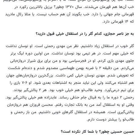
خب آن‌ها هم قهرمان می‌شدند. سال ۱۳۷۰ چطور؟ برزیل بالاتررین رکورد در
قهرمانی جام جهانی را دارد. خب بگویند آن هم حساب نیست. یا مثلا رئال مادرید
که ۱۴ قهرمانی دارد.
به جز ناصر حجازی، کدام گلر را در استقلال خیلی قبول دارید؟
گلر خوب در استقلال زیاد داشتیم. نظر من مهدی رحمتی است. او نوسان نداشت
که خیلی مهم است. در هر تیمی بود نوسان نداشت. من اولین دوره لیگ برتر
جلوی مهدی بازی کردم. او در فجرسپاسی بود و من برای برق شیراز دروازه‌بانی
می‌کردم. من دقیقه ۲ با ضربه بهمن طهماسبی مصدوم شدم و دنده‌ام شکست
که تعویض شدم. مهدی نوسان خیلی کمی داشت. بزرگ‌ترین دروازه‌بان‌های جهان
هم اشتباه می‌کنند ولی این نباید منجر به اشتباهات بعدی شود. او ۶-۷ بازی را
برای تیم درمی‌آورد. وحید طالب‌لو هم خیلی خوب بود. هر ۲ پنالتی‌گیر بودند.
رحمتی ۲ دوره ما را به فینال جام حذفی رساند. عابدزاده هم خیلی پنالتی‌گیر بود.
وقتی او به استقلال آمد من به بانک تجارت رفتم. محسن فروزان هم دروازه‌بان
پنالتی‌گیری است. همیشه در استقلال گلرهای خوبی داشتیم. من باز رحمتی و
طالب‌لو را بیشتر دوست دارم.
حسین حسینی چطور؟ با شما کار نکرده است؟