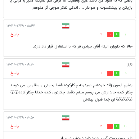
باطلی که به سود من باشد عین واقعیت!!!! فرقی هم نمیکنه مدیر یا مربی یا
بازیکن یا پیشکسوت و هوادار .... اندکی تفکر هوچی گر متوهم
۱۸:۴۷ - ۱۴۰۳/۰۲/۲۹
پاسخ
1
9
حالا که داوران البته آقای بنیادی فر که با استقلال قرار داد دارند
تاراز
۱۹:۲۰ - ۱۴۰۳/۰۲/۲۹
پاسخ
1
5
بنظرم ایمون زائد خودشم نمیدونه چکارکرده فقط رحمتی و مظلومی می دونند
چکار کرده حالا ازش می پرسم ببینم دقیقا چکارتون کرده خدایا چکار کرده🤣🤣
🤣🤣🤣🤣 ای خِدا قبول بهتاش
۲۰:۵۰ - ۱۴۰۳/۰۲/۲۹
پاسخ
2
10
زاید جون دمت گرم، هنوز داره دودش در میاد