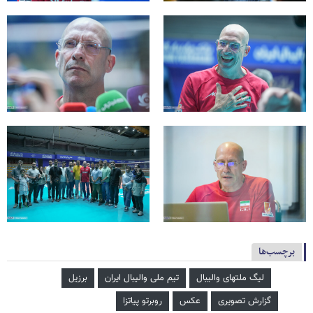
برچسب‌ها
لیگ ملتهای والیبال
تیم ملی والیبال ایران
برزیل
گزارش تصویری
عکس
روبرتو پیاتزا