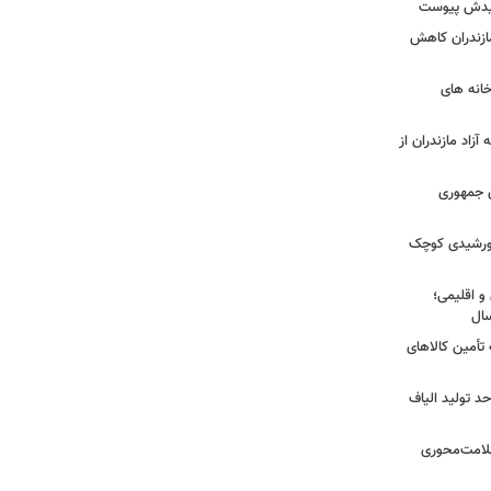
شهیدش پیوست
ازندران کاهش
ودخانه های
آزاد مازندران از
دی جمهوری
 خورشیدی کوچک
و اقلیمی؛
 تأمین کالاهای
د تولید الیاف
سلامت‌محوری