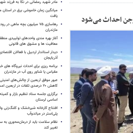
مادر شهید رمضانی در نکا به فرزند 
میانگین زمان خاموشی برق در استان م
یافت
وجن احداث می‌شود
رهاسازی ۷۵ میلیون بچه ماهی در ر
مازندران
آغاز بهره مندی واحدهای تولییدی منطقه 
معافیت ها و مشوق های قانونی
دیدار استاندار اردبیل با فعالان اقتصا
آذربایجان
برنامه ریزی برای احداث نیروگاه های
مقیاس یا شناور روی آب در مازندران
عبور موفق اربعین از چالش‌های امنیتی 
کاهش ۲۰ درصدی تلفات در اربعین امسال
برگزاری جلسه ستاد تنظیم بازار و کمیته
اساسی لرستان
افتتاح کارخانه شیرخشک و کلنگ‌زنی واح
پلی‌استر در میاندوآب
نظام سلامت باید از درمان‌محوری به 
تغییر کند