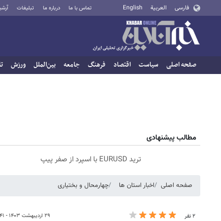
فارسی
العربية
English
تماس با ما
درباره ما
تبلیغات
آرشی
صفحه اصلی
سیاست
اقتصاد
فرهنگ
جامعه
بین‌الملل
ورزش
تا
مطالب پیشنهادی
ترید EURUSD با اسپرد از صفر پیپ
صفحه اصلی
اخبار استان ها
چهارمحال و بختیاری
۲۹ اردیبهشت ۱۴۰۳ - ۱۰:۴۱
۲ نفر