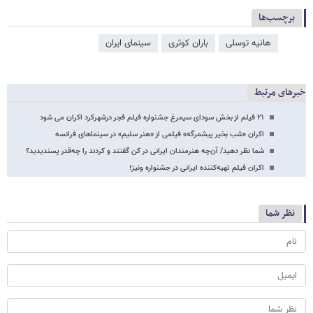
برچسب‌ها
هانیه توسلی
باران کوثری
سینمای ایران
خبرهای مرتبط
۲۱ فیلم از بخش سودای سیمرغ جشنواره فیلم فجر درشهرکرد اکران می شود
اکران «شب بخیر پیشمرگه» فیلمی از «هنر سلیم» در سینماهای فرانسه
شما نظر دهید/ آن‌چه هنرمندان ایرانی در کن گفتند و کردند را چه‌قدر پسندیدید؟
اکران فیلم تهیه‌کننده ایرانی در جشنواره ونیز!
نظر شما