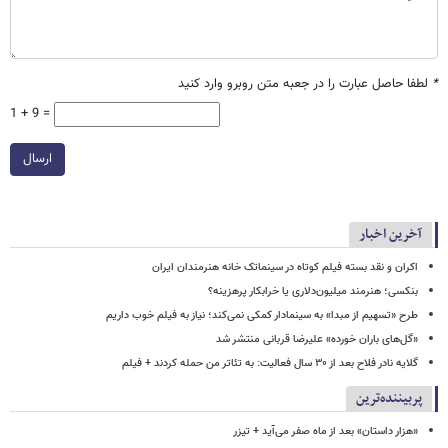
*
لطفا حاصل عبارت را در جعبه متن روبرو وارد کنید
1 + 9 =
ارسال
آخرین اخبار
اکران و نقد بسته فیلم کوتاه در سینماتک خانه هنرمندان ایران
بنکسی؛ هنرمند میلیون‌دلاری یا خرابکار پرهزینه؟
طرح «تسهیم از مبدا» به سینمادار کمکی نمی‌کند؛ نیاز به فیلم خوب داریم
«گل‌های باران خورده» علیرضا قربانی منتشر شد
گلایه نادر فلاح بعد از ۳۰ سال فعالیت: به تئاتر من حمله کردند + فیلم
پربیننده‌ترین
«هزار داستان» بعد از ماه صفر می‌آید + تیزر