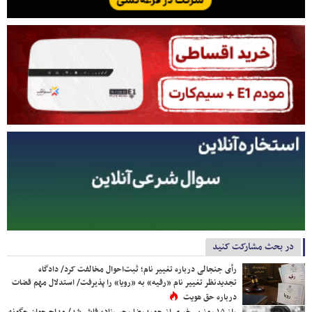
در بحث مشارکت کنید
رأی جنجالی درباره تغییر نام؛ ثبت‌احوال مخالفت کرد/ دادگاه
تجدیدنظر تغییر نام «رقیه» به «رویا» را پذیرفت/ استدلال مهم قضات
درباره حق هویت
راز ۱۵ روز بی‌خبری از حمیدرضا رجب‌زاده فاش شد/ مداح جوان چگونه