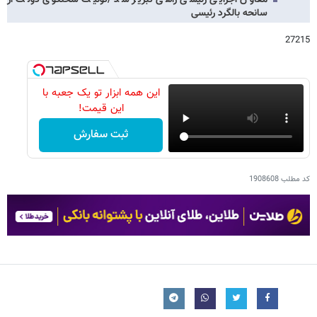
معاون اجرایی رئیسی راهی تبریز شد /توئیت سخنگوی دولت از
سانحه بالگرد رئیسی
27215
این همه ابزار تو یک جعبه با
این قیمت!
ثبت سفارش
کد مطلب
1908608