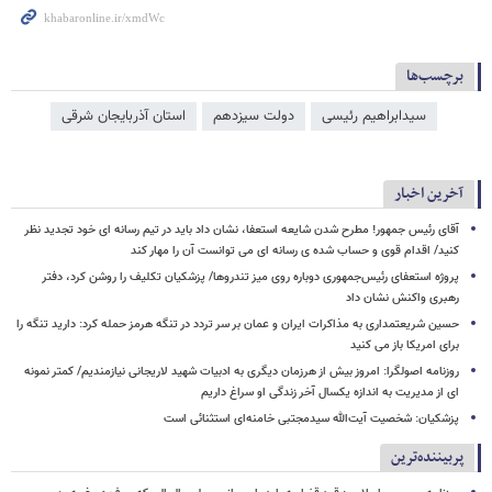
برچسب‌ها
سیدابراهیم رئیسی
دولت سیزدهم
استان آذربایجان شرقی
آخرین اخبار
آقای رئیس جمهور! مطرح شدن شایعه استعفا، نشان داد باید در تیم رسانه ای خود تجدید نظر
کنید/ اقدام قوی و حساب شده ی رسانه ای می توانست آن را مهار کند
پروژه استعفای رئیس‌جمهوری دوباره روی میز تندروها/ پزشکیان تکلیف را روشن کرد، دفتر
رهبری واکنش نشان داد
حسین شریعتمداری به مذاکرات ایران و عمان بر سر تردد در تنگه هرمز حمله کرد: دارید تنگه را
برای امریکا باز می کنید
روزنامه اصولگرا: امروز بیش از هرزمان دیگری به ادبیات شهید لاریجانی نیازمندیم/ کمتر نمونه
ای از مدیریت به اندازه یکسال آخر زندگی او سراغ داریم
پزشکیان: شخصیت آیت‌الله سیدمجتبی خامنه‌ای استثنائی است
پربیننده‌ترین