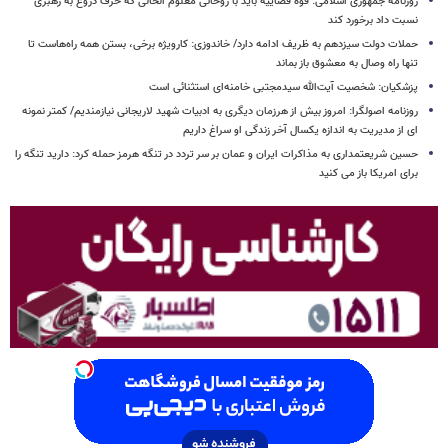
روزنامه جمهوری اسلامی: قوه قضاییه باید با روحانی معلوم الحالی که حرف دروغ به رهبری
نسبت داد برخورد کند
حملات دولت سیزدهم به ظریف ادامه دارد/ خاندوزی: کارویژه برخی، بستن همه راه‌هاست تا
تنها راه وصال به معشوق باز بماند
پزشکیان: شخصیت آیت‌الله سیدمجتبی خامنه‌ای استثنائی است
روزنامه اصولگرا: امروز بیش از هرزمان دیگری به ادبیات شهید لاریجانی نیازمندیم/ کمتر نمونه
ای از مدیریت به اندازه یکسال آخر زندگی او سراغ داریم
حسین شریعتمداری به مذاکرات ایران و عمان بر سر تردد در تنگه هرمز حمله کرد: دارید تنگه را
برای امریکا باز می کنید