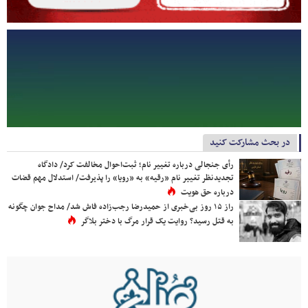
در بحث مشارکت کنید
رأی جنجالی درباره تغییر نام؛ ثبت‌احوال مخالفت کرد/ دادگاه
تجدیدنظر تغییر نام «رقیه» به «رویا» را پذیرفت/ استدلال مهم قضات
درباره حق هویت
راز ۱۵ روز بی‌خبری از حمیدرضا رجب‌زاده فاش شد/ مداح جوان چگونه
به قتل رسید؟ روایت یک قرار مرگ با دختر بلاگر