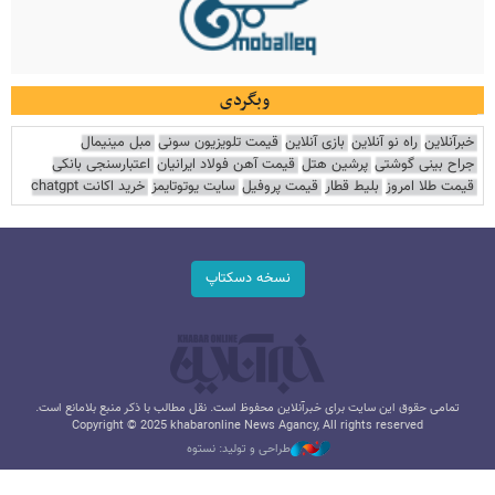
وبگردی
خبرآنلاین
راه نو آنلاین
بازی آنلاین
قیمت تلویزیون سونی
مبل مینیمال
جراح بینی گوشتی
پرشین هتل
قیمت آهن فولاد ایرانیان
اعتبارسنجی بانکی
قیمت طلا امروز
بلیط قطار
قیمت پروفیل
سایت یوتوتایمز
خرید اکانت chatgpt
نسخه دسکتاپ
تمامی حقوق این سایت برای خبرآنلاین محفوظ است. نقل مطالب با ذکر منبع بلامانع است.
Copyright © 2025 khabaronline News Agancy, All rights reserved
طراحی و تولید: نستوه