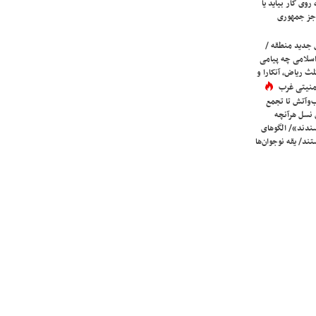
روی کار بیاید یا
جز جمهوری
 جدید منطقه /
اسلامی چه پیامی
لث ریاض، آنکارا و
 امنیتی غرب
ب‌وآتش تا تجمع
 نسل هرآنچه
دند»/ الگوهای
ند/ یقه نوجوان‌ها