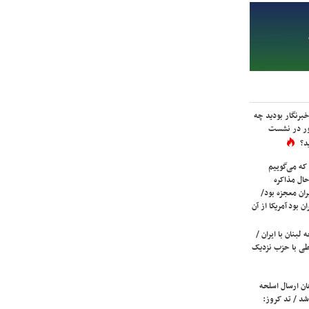
برنگار بودید چه
ور در نشست
د؟
که می‌گوییم
حال مذاکره
ران معجزه بود/
ن بود آمریکا از آن
لبنان با ایران /
ی با حزب نزدیک
ان ارسال اسلحه
شد / تد کروز: