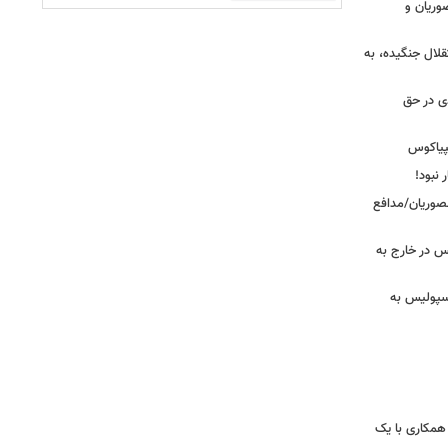
وریان و
قلال جنگیده، به
دی در حق
پیاکوس
 نبود!
نصوریان/مدافع
س در خارج به
رسپولیس به
همکاری با یک