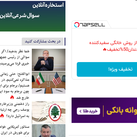
در بحث مشارکت کنید
 از روش خانگی سفیدکننده
دان50%تخفیف🔥
شما نظر بدهید/ اگر خ
سوالی از رئیس جمه
خبری فردا می‌پرسیدی
تخفیف ویژه!
ابوالفتح: حتی زمانی 
مذاکره نمی‌کنیم، در 
هستیم/ برجام برای ای
چون برجام به سود ایرا
خارج شد
راز دشمنی وزیرخارجه 
یوسف رجی چه ارتباط
به اسرائیل دارد؟
سناتور آمریکایی خواه
برای شورش در ایران 