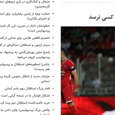
جنجال و کتک‌کاری در بازی تیم‌های منص
گل‌محمدی!
حمایت ویژه از رامین رضاییان؛ برای است
ه کسی نرسد
او احترام بگذارید!
خط‌ونشان تارتار در تمرین؛ این کار نامر
پرسپولیس است!
تصمیم قطعی طارمی برای جدایی از الم
سردار آزمون و استقلال؛ مذاکره‌ای در کار
پاسخ منفی پورعلی‌گنجی به پیشنهاد م
پرسپولیس لژیونر می‌شود
عکس| اسطوره‌های استقلال و پرسپولی
هم رسیدند!
جزئیات جدید از انتقال نجومی گزینه پ
نساجی
قمار بزرگ استقلال روی یاسر آسانی
اشکال فوتبال ما در نتیجه گرایی است
خرید ناامیدکننده استقلال تیم پیدا کرد
چالش بزرگ پرسپولیس؛ پایان دادن به 