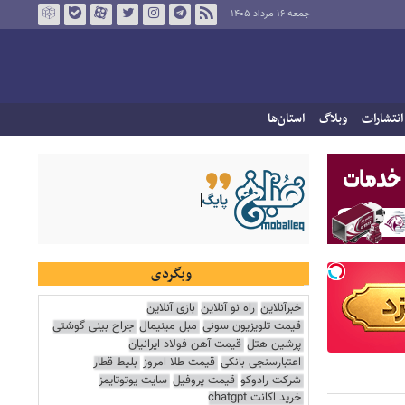
جمعه ۱۶ مرداد ۱۴۰۵
انتشارات
وبلاگ
استان‌ها
وبگردی
خبرآنلاین
راه نو آنلاین
بازی آنلاین
قیمت تلویزیون سونی
مبل مینیمال
جراح بینی گوشتی
پرشین هتل
قیمت آهن فولاد ایرانیان
اعتبارسنجی بانکی
قیمت طلا امروز
بلیط قطار
شرکت رادوکو
قیمت پروفیل
سایت یوتوتایمز
خرید اکانت chatgpt