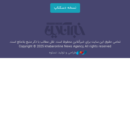
نسخه دسکتاپ
تمامی حقوق این سایت برای خبرآنلاین محفوظ است. نقل مطالب با ذکر منبع بلامانع است.
Copyright © 2025 khabaronline News Agancy, All rights reserved
طراحی و تولید: نستوه