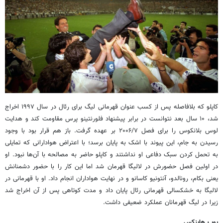
کاپلو که بلافاصله پس از کسب عنوان قهرمانی لیگ برای رئال در سال ۱۹۹۷ اخراج
شد، ۱۰ سال بعد نتوانست در برابر پیشنهاد فلورنتینو پرس مقاومت کند و هدایت
لوس بلانکوس را برای فصل ۲۰۰۶/۷ بر عهده گرفت. باز هم قرار بود با وجود
رسیدن به جام، این پیوند با اشک به پایان برسد؛ با اعتراض هوادارانی که تمایلی
به تحمل کردن سبک دفاعی او نداشتند و کاپلو حاضر به مصالحه با آن‌ها نبود. او
در اولین فصل حضورش در لالیگا قهرمان شد اما این کار را با حضور دشمنانش
یعنی بکام، رونالدو، آنتونیو کاسانو و در نهایت هواداران انجام داد. او با قهرمانی در
لالیگا به خشکسالی قهرمانی رئال پایان داد و مدت کوتاهی پس از آن اخراج شد
زیرا در لیگ قهرمانان عملکرد ضعیفی داشت.
یوپ هاینکس