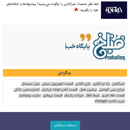
شما نظر بدهید/ خبرآنلاین را چگونه می‌بینید؟ پیشنهادها و انتقادهای
خود را بگویید
وبگردی
خبرآنلاین
راه نو آنلاین
بازی آنلاین
قیمت تلویزیون سونی
مبل مینیمال
جراح بینی گوشتی
پرشین هتل
قیمت آهن فولاد ایرانیان
اعتبارسنجی بانکی
قیمت طلا امروز
بلیط قطار
شرکت رادوکو
قیمت پروفیل
سایت یوتوتایمز
خرید اکانت chatgpt
نسخه دسکتاپ