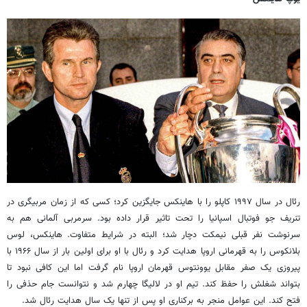
رئال در سال ۱۹۹۷ کاپلو را با هاینکس جایگزین کرد؛ کسی که از زمان مربیگری در
تنریف جو فوتبال اسپانیا را تحت تاثیر قرار داده بود. سرمربی آلمانی هم به
سرنوشت نفر قبلی نیمکت دچار شد؛ البته در شرایط متفاوت. هاینکس، لوس
بلانکوس را به قهرمانی اروپا هدایت کرد و رئال با او برای اولین بار از سال ۱۹۶۶ با
پیروزی یک صفر مقابل یوونتوس قهرمان اروپا نام گرفت اما این کافی نبود تا
بتواند شغلش را حفظ کند. تیم او در لالیگا چهارم شد و نتوانست جام حذفی را
فتح کند. این عوامل منجر به برکناری او پس از تنها یک سال هدایت رئال شد.