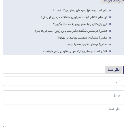
خبرهای مرتبط
باور کنید بچه غول مرد بازی های بزرگ نیست!
تن هاخ انتقام گرفت، سیتیزن ها ناکام در دبل قهرمانی!
این بازیکنان را با صفر یورو به خدمت بگیرید!
عکس‌| درخشش شگفت‌انگیز پسر وین رونی؛ پسر در راه پدر!
عکس‌| ستارگان منچستریونایتد در تهران!
تمام رکوردهای آقای نابغه را ببینید
فاش شد؛منچستر یونایتد مهدی طارمی را می‌خواست
نظر شما