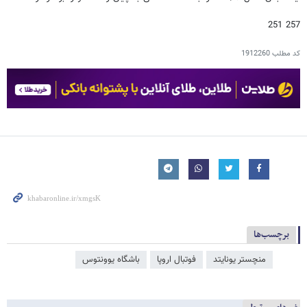
257 251
کد مطلب
1912260
برچسب‌ها
منچستر یونایتد
فوتبال اروپا
باشگاه یوونتوس