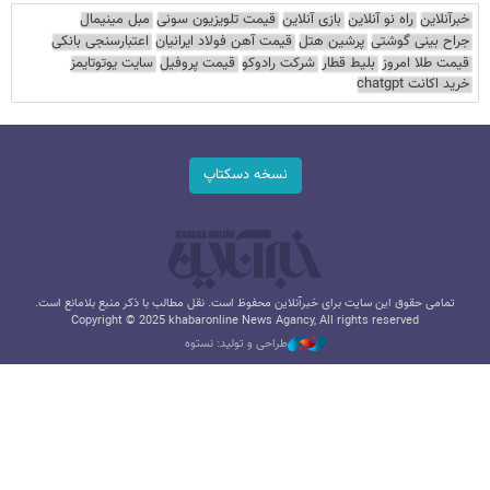
خبرآنلاین
راه نو آنلاین
بازی آنلاین
قیمت تلویزیون سونی
مبل مینیمال
جراح بینی گوشتی
پرشین هتل
قیمت آهن فولاد ایرانیان
اعتبارسنجی بانکی
قیمت طلا امروز
بلیط قطار
شرکت رادوکو
قیمت پروفیل
سایت یوتوتایمز
خرید اکانت chatgpt
نسخه دسکتاپ
تمامی حقوق این سایت برای خبرآنلاین محفوظ است. نقل مطالب با ذکر منبع بلامانع است.
Copyright © 2025 khabaronline News Agancy, All rights reserved
طراحی و تولید: نستوه