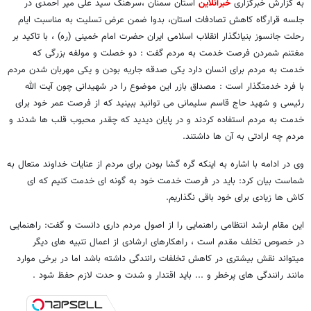
به گزارش خبرگزاری
خبرآنلاین
استان سمنان ،سرهنگ سید علی میر احمدی در
جلسه قرارگاه کاهش تصادفات استان، بدوا ضمن عرض تسلیت به مناسبت ایام
رحلت جانسوز بنیانگذار انقلاب اسلامی ایران حضرت امام خمینی (ره) ، با تاکید بر
مغتنم شمردن فرصت خدمت به مردم گفت : دو خصلت و مولفه بزرگی که
خدمت به مردم برای انسان دارد یکی صدقه جاریه بودن و یکی مهربان شدن مردم
با فرد خدمتگذار است : مصداق بازر این موضوع را در شهیدانی چون آیت الله
رئیسی و شهید حاج قاسم سلیمانی می توانید ببینید که از فرصت عمر خود برای
خدمت به مردم استفاده کردند و در پایان دیدید که چقدر محبوب قلب ها شدند و
مردم چه ارادتی به آن ها داشتند.
وی در ادامه با اشاره به اینکه گره گشا بودن برای مردم از عنایات خداوند متعال به
شماست بیان کرد: باید در فرصت خدمت خود به گونه ای خدمت کنیم که ای
کاش ها زیادی برای خود باقی نگذاریم.
این مقام ارشد انتظامی راهنمایی را از اصول مردم داری دانست و گفت: راهنمایی
در خصوص تخلف مقدم است ، راهکارهای ارشادی از اعمال تنبیه های دیگر
میتواند نقش بیشتری در کاهش تخلفات رانندگی داشته باشد اما در برخی موارد
مانند رانندگی های پرخطر و ... باید اقتدار و شدت و حدت لازم حفظ شود .