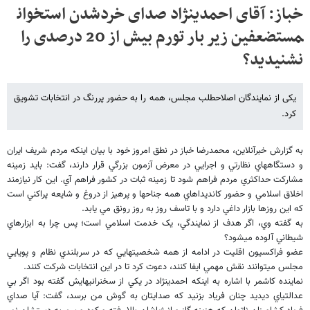
خباز: آقای احمدی​نژاد صدای خردشدن استخوان​
مستضعفین زیر بار تورم بیش از 20 درصدی را
نشنیدید؟
یکی از نمایندگان اصلاح​طلب مجلس، همه را به حضور پررنگ در انتخابات تشویق
کرد.
به گزارش خبرآنلاين، محمدرضا خباز در نطق امروز خود با بيان اينکه مردم شريف ايران
و دستگاه​هاي نظارتي و اجرايي در معرض آزمون بزرگي قرار دارند، گفت: بايد زمينه
مشارکت حداکثري مردم فراهم شود تا زمينه ثبات در کشور فراهم آي. اين کار نيازمند
اخلاق اسلامي و حضور کانديداهاي همه جناح​ها و پرهيز از دروغ و شايعه پراکني است
که اين روزها بازار داغي دارد و با تاسف روز به روز رونق مي يابد.
به گفته وي، اگر هدف از نمايندگي، يک خدمت اسلامي است؛ پس چرا به ابزارهاي
شيطاني آلوده مي​شود؟
عضو فراکسيون اقليت در ادامه از همه شخصيت​هايي که در سربلندي نظام و پويايي
مجلس مي​توانند نقش مهمي ايفا کنند، دعوت کرد تا در اين انتخابات شرکت کنند.
نماينده کاشمر با اشاره به اينکه احمدي​نژاد در يکي از سخنراني​هايش گفته بود اگر بي
عدالتي​اي ديديد چنان فرياد بزنيد که صدايتان به گوش من برسد، گفت: آيا صداي