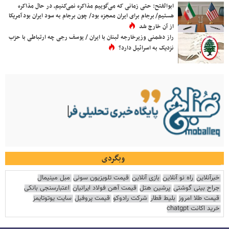
ابوالفتح: حتی زمانی که می‌گوییم مذاکره نمی‌کنیم، در حال مذاکره
هستیم/ برجام برای ایران معجزه بود/ چون برجام به سود ایران بود آمریکا
از آن خارج شد
راز دشمنی وزیرخارجه لبنان با ایران / یوسف رجی چه ارتباطی با حزب
نزدیک به اسرائیل دارد؟
وبگردی
خبرآنلاین
راه نو آنلاین
بازی آنلاین
قیمت تلویزیون سونی
مبل مینیمال
جراح بینی گوشتی
پرشین هتل
قیمت آهن فولاد ایرانیان
اعتبارسنجی بانکی
قیمت طلا امروز
بلیط قطار
شرکت رادوکو
قیمت پروفیل
سایت یوتوتایمز
خرید اکانت chatgpt