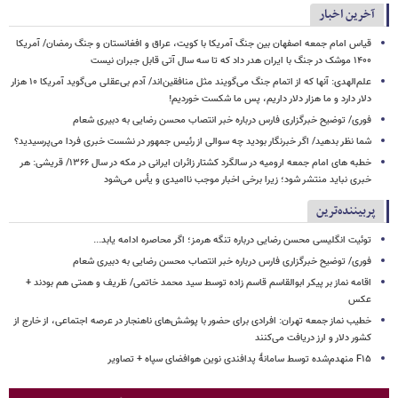
آخرین اخبار
قیاس امام جمعه اصفهان بین جنگ آمریکا با کویت، عراق و افغانستان و جنگ رمضان/ آمریکا
۱۴۰۰ موشک در جنگ با ایران هدر داد که تا سه سال آتی قابل جبران نیست
علم‌الهدی: آنها که از اتمام جنگ می‌گویند مثل منافقین‌اند/ آدم بی‌عقلی می‌گوید آمریکا ۱۰ هزار
دلار دارد و ما هزار دلار داریم، پس ما شکست خوردیم!
فوری/ توضیح خبرگزاری فارس درباره خبر انتصاب محسن رضایی به دبیری شعام
شما نظر بدهید/ اگر خبرنگار بودید چه سوالی از رئیس جمهور در نشست خبری فردا می‌پرسیدید؟
خطبه های امام جمعه ارومیه در سالگرد کشتار زائران ایرانی در مکه در سال ۱۳۶۶/ قریشی: هر
خبری نباید منتشر شود؛ زیرا برخی اخبار موجب ناامیدی و یأس می‌شود
پربیننده‌ترین
توئیت انگلیسی محسن رضایی درباره تنگه هرمز؛ اگر محاصره ادامه یابد...
فوری/ توضیح خبرگزاری فارس درباره خبر انتصاب محسن رضایی به دبیری شعام
اقامه نماز بر پیکر ابوالقاسم قاسم زاده توسط سید محمد خاتمی/ ظریف و همتی هم بودند +
عکس
خطیب نماز جمعه تهران: افرادی برای حضور با پوشش‌های ناهنجار در عرصه اجتماعی، از خارج از
کشور دلار و ارز دریافت می‌کنند
F۱۵ منهدم‌شده توسط سامانۀ پدافندی نوین هوافضای سپاه + تصاویر