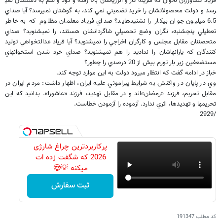
فرياد کشاورزان ناتوان که هزينه گاز و انرژي​اشان بالا رفته و کود و سم به دستشان نمي​
رسد و دولت محصولاتشان را خريد تضميني نمي کند، به گوشتان نمي​رسد؟ آيا صداي
6.5 ميليون جوان بيکار را نشنيده​ايد؟ صداي فرياد معلمان مظلوم که به خاطر
تعطيلي پنجشنبه، نگران وضع تحصيلي شاگردانشان هستند، را نمي​شنويد؟ صداي
متحصننان مقابل مجلس و کارگران اخراجي را نمي​شنويد؟ آيا فرياد عدالت​خواهي توليد
کنندگان که يارانه​اشان را نداديد را هم نمي​شنويد؟ صداي خرد شدن استخوان​هاي
مستضعفين زير بار تورم بيش از 20 درصدي را چطور؟
خباز در ادامه گفت که انتظار مي​رود دولت به اين موارد توجه کند.
وي در پايان در واکنش به شرايط پيراموني عليه ايران، اظهار داشت: مردم ايران در
مقابل تحريم، فرزند «رمضان»اند و در مقابل تهديد، فرزند «عاشورا». بدانيد که اين
تحريم​ها و تهديد​ها، اثري ندارد. آزموده را آزمودن خطاست.
/2929
پرکاربردترین چراغ شارژی
2026 که شگفت زده ات
میکنه 💡😍
ثبت سفارش
کد مطلب
191347