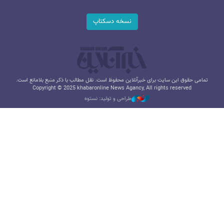
نسخه دسکتاپ
تمامی حقوق این سایت برای خبرآنلاین محفوظ است. نقل مطالب با ذکر منبع بلامانع است.
Copyright © 2025 khabaronline News Agancy, All rights reserved
طراحی و تولید: نستوه