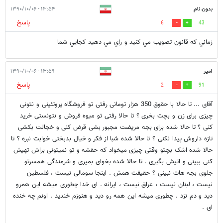
بدون نام
۱۳:۵۴ - ۱۳۹۰/۱۰/۰۶
پاسخ
6
43
زماني كه قانون تصويب مي كنيد و راي مي دهيد كجايي شما
امیر
۱۳:۵۹ - ۱۳۹۰/۱۰/۰۶
پاسخ
2
91
آقای ... تا حالا با حقوق 350 هزار تومانی رفتی تو فروشگاه پروتئینی و نتونی
چیزی برای زن و بچت بخری ؟ تا حالا رفتی تو میوه فروش و نتونستی خرید
کنی ؟ تا حالا شده برای بجه مریضت مجبور بشی قرض کنی و خجالت بکشی
تازه داروش پیدا نکنی ؟ تا حالا شده شبا از فکر و خیال بدبختی خوابت نبره ؟ تا
حالا شده اشک بچتو وقتی چیزی میخواد که حقشه و تو نمیتونی براش تهیش
کنی ببینی و اتیش بگیری . تا حالا شده بخوای بمیری و شرمندگی همسرتو
جلوی بجه هات نبینی ؟ حقیقت همش . اینجا سومالی نیست ، فلسطین
نیست ، لبنان نیست ، عراق نیست ، ایرانه . ای خدا چطوری میشه این همرو
دید و دم نزد . چطوری میشه این همه رو دید و هنوزم خندید . اونم چه خنده
ای .