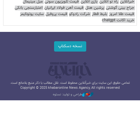
خبرآنلاین
راه نو آنلاین
بازی آنلاین
قیمت تلویزیون سونی
مبل مینیمال
جراح بینی گوشتی
پرشین هتل
قیمت آهن فولاد ایرانیان
اعتبارسنجی بانکی
قیمت طلا امروز
بلیط قطار
شرکت رادوکو
قیمت پروفیل
سایت یوتوتایمز
خرید اکانت chatgpt
نسخه دسکتاپ
تمامی حقوق این سایت برای خبرآنلاین محفوظ است. نقل مطالب با ذکر منبع بلامانع است.
Copyright © 2025 khabaronline News Agancy, All rights reserved
طراحی و تولید: نستوه