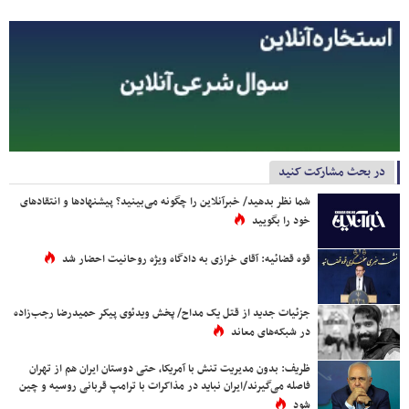
در بحث مشارکت کنید
شما نظر بدهید/ خبرآنلاین را چگونه می‌بینید؟ پیشنهادها و انتقادهای
خود را بگویید
قوه قضائیه: آقای خرازی به دادگاه ویژه روحانیت احضار شد
جزئیات جدید از قتل یک مداح/ پخش ویدئوی پیکر حمیدرضا رجب‌زاده
در شبکه‌های معاند
ظریف: بدون مدیریت تنش با آمریکا، حتی دوستان ایران هم از تهران
فاصله می‌گیرند/ایران نباید در مذاکرات با ترامپ قربانی روسیه و چین
شود