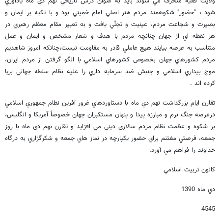
ولایت فقیه منحرف مي شوند بايد به عنوان درس تاريخي نهم دي ماه يادآوري
شود ، "حضور" شكوهمند مردم هنر اصلي امام خميني بود و با تكيه بر ايمان و
بصيرت و شجاعت مردم، عينيت و تجلّي يافت و به تعبير مقام معظم رهبري در
هر نقطه اي از جهان چنانچه مردم با هدف و شعار مشخص و ايمان و عمل
متناسب به عرصه بيايند هيچ عاملي قادر به مقاومت نيست،چنانكه امروز شاهدیم
مردم كشورهاي جهان بخصوص كشورهاي اسلامي با الگو گرفتن از مردم ايران،
موج بيداري اسلامي و جنبش ضد سرمايه داري را عليه نظام سلطه جهاني برپا
كرده اند .
تقارن ايام بزرگداشت نهم دي ماه با دستاوردهاي غرور آفرين نظام جمهوري اسلامي
درعرصه جنگ نرم و مبارزه پيدا و پنهان مستكبران جهان خصوصاً آمريكا و انگليس،
بر شكوه و عظمت نظام مردم سالاری دینی مي افزايد و تقارن نهم دی ماه با روز
جمعه، فرصتي مغتنم براي حضور يكپارچه در نماز هاي جمعه و شكرگزاري به درگاه
خداوند را فراهم مي آورد.
كانون تربيت اسلامي
دي ماه 1390
4545