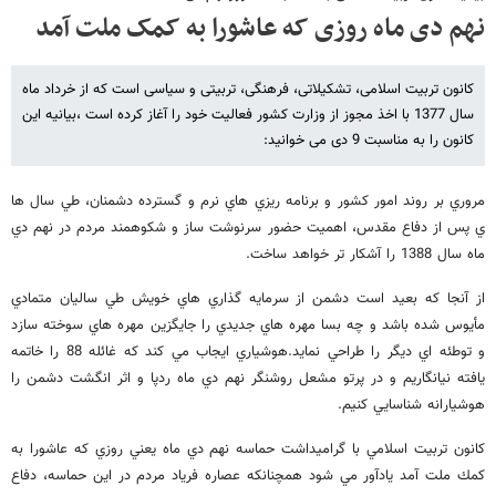
نهم دی ماه روزی که عاشورا به کمک ملت آمد
کانون تربیت اسلامی، تشکیلاتی، فرهنگی، تربیتی و سیاسی است که از خرداد ماه
سال 1377 با اخذ مجوز از وزارت کشور فعالیت خود را آغاز کرده است ،بیانیه این
کانون را به مناسبت 9 دی می خوانید:
مروري بر روند امور كشور و برنامه ريزي هاي نرم و گسترده دشمنان، طي سال ها
ي پس از دفاع مقدس، اهميت حضور سرنوشت ساز و شكوهمند مردم در نهم دي
ماه سال 1388 را آشكار تر خواهد ساخت.
از آنجا كه بعيد است دشمن از سرمايه گذاري هاي خويش طي ساليان متمادي
مأيوس شده باشد و چه بسا مهره هاي جديدي را جايگزين مهره هاي سوخته سازد
و توطئه اي ديگر را طراحي نمايد.هوشياري ايجاب مي كند كه غائله 88 را خاتمه
يافته نيانگاريم و در پرتو مشعل روشنگر نهم دي ماه ردپا و اثر انگشت دشمن را
هوشيارانه شناسايي كنيم.
كانون تربيت اسلامي با گراميداشت حماسه نهم دي ماه يعني روزي كه عاشورا به
كمك ملت آمد يادآور مي شود همچنانكه عصاره فرياد مردم در اين حماسه، دفاع