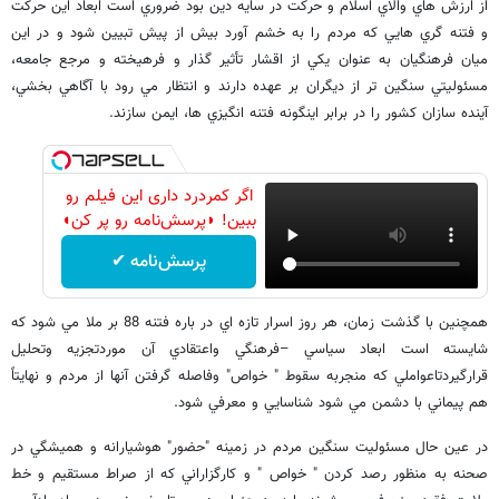
از ارزش هاي والاي اسلام و حركت در سايه دين بود ضروري است ابعاد اين حركت
و فتنه گري هايي كه مردم را به خشم آورد بيش از پيش تبيين شود و در اين
ميان فرهنگيان به عنوان يكي از اقشار تأثير گذار و فرهيخته و مرجع جامعه،
مسئوليتي سنگين تر از ديگران بر عهده دارند و انتظار مي رود با آگاهي بخشي،
آينده سازان كشور را در برابر اينگونه فتنه انگيزي ها، ايمن سازند.
اگر کمردرد داری این فیلم رو
ببین! ◗پرسش‌نامه رو پر کن◖
پرسش‌نامه ✔
همچنين با گذشت زمان، هر روز اسرار تازه اي در باره فتنه 88 بر ملا مي شود كه
شايسته است ابعاد سياسي –فرهنگي واعتقادي آن موردتجزيه وتحليل
قرارگيردتاعواملي كه منجربه سقوط " خواص" وفاصله گرفتن آنها از مردم و نهايتاً
هم پيماني با دشمن مي شود شناسايي و معرفي شود.
در عين حال مسئوليت سنگين مردم در زمينه "حضور" هوشيارانه و هميشگي در
صحنه به منظور رصد كردن " خواص " و كارگزاراني كه از صراط مستقيم و خط