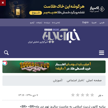
×
فارسی
العربية
English
تماس با ما
درباره ما
تبلیغات
آرشیو
یکشنبه ۱۸ مرداد ۱۴۰۵
صفحه اصلی
اخبار اجتماعی
آموزش
۷ دی ۱۳۹۰ - ۱۳:۱۶
۰ نفر
بیانیه کانون تربیت اسلامی به مناسبت سالروز نهم دی ماه<BR> <BR>