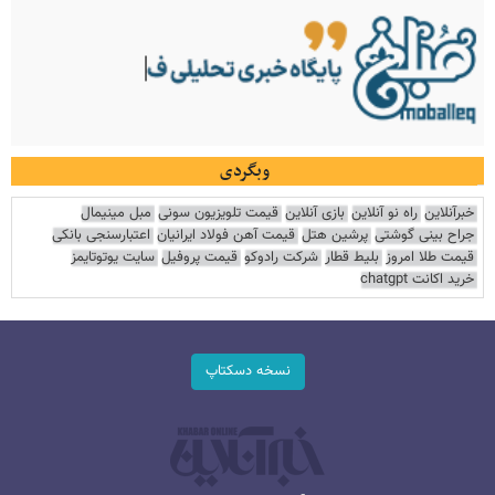
وبگردی
خبرآنلاین
راه نو آنلاین
بازی آنلاین
قیمت تلویزیون سونی
مبل مینیمال
جراح بینی گوشتی
پرشین هتل
قیمت آهن فولاد ایرانیان
اعتبارسنجی بانکی
قیمت طلا امروز
بلیط قطار
شرکت رادوکو
قیمت پروفیل
سایت یوتوتایمز
خرید اکانت chatgpt
نسخه دسکتاپ