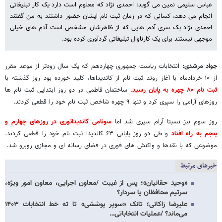
عباس سلیمی نمین می گوید: احمدی نژاد که معلوم است دارد یک کار تبلیغاتی
انجام می دهد، کسانی که در زمان ثبت نام ایشان حضور داشتند به من گفتند
احمدی نژاد یک سری آدم هایی که از ظاهرشان مشخص است آدم های خیلی
موجهی نیستند برای یک کارناوال تبلیغاتی گردآوری کرده بود.
جواد مرشدی:
انتخابات ریاست جمهوری چهاردهم که یک سال زودتر از موعد مقرر
از ۱۰ خردادماه با آغاز روند ثبت نام از کاندیداها، کلید خورده بود روز گذشته با
ثبت نام ۸۰ چهره به پایان رسید
. ساختمان فاطمی در دو روز ابتدایی ثبت نام ها
روزهای آرامی را سپری کرد و تنها ۹ چهره شاخص ثبت نام خود را قطعی کردند.
روز سوم نیز نسبتا آرام سپری شد اما
سونامی کاندیداتوری در روزهای چهارم و
پنجم به راه افتاد
و طی دو روز پایانی ۶۳ کاندیدا ثبت نام خود را قطعی کردند.
موضوعی که با نقدها و واکنش های فوری در فضای رسانه ای و مجازی روبرو شد.
خبرهای مرتبط
«وحید حقانیان»؛ پس از غیبت /معاون اجرایی، معاون امور ویژه،
سرتیم محافظان یا سردار؟
علیرضا زاکانی؛ تانک «سوپر پوششی» تا ته خط انتخابات ۱۴۰۳
می‌ماند؟ /عملیات انتخاباتی…