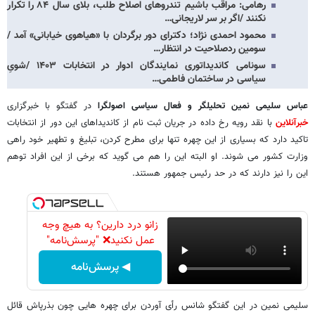
رهامی: مراقب باشیم تندروهای اصلاح طلب، بلای سال ۸۴ را تکرار
نکنند /اگر بر سر لاریجانی…
محمود احمدی نژاد؛ دکترای دور برگردان با «هیاهوی خیابانی» آمد /
سومین ردصلاحیت در انتظار…
سونامی کاندیداتوری نمایندگان ادوار در انتخابات ۱۴۰۳ /شویِ
سیاسی در ساختمان فاطمی…
عباس سلیمی نمین تحلیلگر و فعال سیاسی اصولگرا
در گفتگو با خبرگزاری
خبرآنلاین
با نقد رویه رخ داده در جریان ثبت نام از کاندیداهای این دور از انتخابات
تاکید دارد که بسیاری از این چهره تنها برای مطرح کردن، تبلیغ و تطهیر خود راهی
وزارت کشور می شوند. او البته این را هم می گوید که برخی از این افراد توهم
این را نیز دارند که در حد رئیس جمهور هستند.
زانو درد دارین؟ به هیچ وجه
عمل نکنید❌ "پرسش‌نامه"
◀ پرسش‌نامه
سلیمی نمین در این گفتگو شانس رأی آوردن برای چهره هایی چون بذرپاش قائل