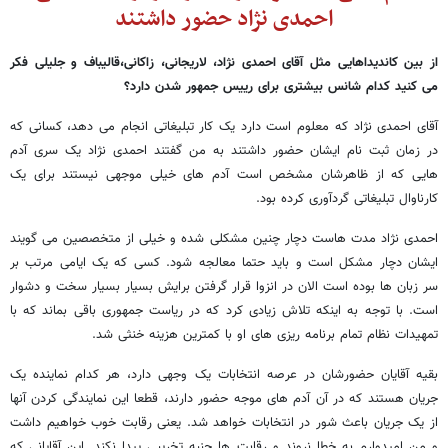
احمدی نژاد حضور داشتند
از بین کاندیداهایی مثل آقای احمدی نژاد، لاریجانی، زاکانی،قالیباف و جلیلی فکر
می کنید کدام شانس بیشتری برای رییس جمهور شدن دارد؟
آقای احمدی نژاد که معلوم است دارد یک کار تبلیغاتی انجام می دهد، کسانی که
در زمان ثبت نام ایشان حضور داشتند به من گفتند احمدی نژاد یک سری آدم
هایی که از ظاهرشان مشخص است آدم های خیلی موجهی نیستند برای یک
کارناوال تبلیغاتی گردآوری کرده بود.
احمدی نژاد مدت هاست دچار چنین مشکلی شده و خیلی از متخصصین می گویند
ایشان دچار مشکل است و باید حتما معالجه شود. کسی که یک ایامی مرتب بر
سر زبان ها بوده است الان در انزوا قرار گرفتن برایش بسیار بسیار سخت و دشوار
است. با توجه به اینکه تلاش زیادی کرد که در ریاست جمهوری باقی بماند که با
تمهیدات نظام تمام برنامه ریزی های او با کمترین هزینه خنثی شد.
بقیه آقایان حضورشان در عرصه انتخابات یک وجهی دارد، هر کدام نماینده یک
جریان هستند که در آن آدم های موجه حضور دارند، قطعا این نمایندگی کردن آنها
از یک جریان باعث شور در انتخابات خواهد شد. یعنی رقابت خوب خواهیم داشت
و من امیدوارم به خطا نروند و رقابت ها جنبه تخریبی پیدا نکند. این آقایانی که