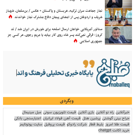
نماز جماعت سران ترکیه، عربستان و پاکستان + عکس / بن‌سلمان، شهباز
شریف و اردوغان پس از امضای پیمان دفاع مشترک نماز خواندند
سناتور آمریکایی خواهان ارسال اسلحه برای شورش در ایران شد / تد
کروز: فرقی نمی‌کند پسر شاه روی کار بیاید یا مریم رجوی، هر کسی جز
جمهوری اسلامی
وبگردی
خبرآنلاین
راه نو آنلاین
بازی آنلاین
قیمت تلویزیون سونی
مبل مینیمال
جراح بینی گوشتی
پرشین هتل
قیمت آهن فولاد ایرانیان
اعتبارسنجی بانکی
قیمت طلا امروز
بلیط قطار
شرکت رادوکو
قیمت پروفیل
سایت یوتوتایمز
خرید اکانت chatgpt