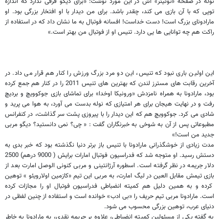
نوله در صفحه «توئیتر» اش در این مورد نوشت: «برای دیگو فرقی ندارد که اندازه
توپی که با آن بازی می کند، چقدر باشد. برای من دیدار با او افتخار بزرگی بود. او
مارادونای بزرگ است! دست خداست! افسانه فوتبال به ما نشان داد که در استفاده از
راکت هم چه توانایی ها یی دارد. تنیس او از فوتبال من بهتر است.»
این اولین باری نبود که تنیس، این دو مرد بزرگ ورزش را کنار هم قرار می داد. در
آخرین رقابت های مسترز لندن که بهترین های تنیس 2011 را در کنار هم جمع کرده
بود، مارادونا به همراه نامزدش «ورونیکا اوخدا» برای تماشای بازی جوکوویچ و بردیچ
رفت و در نهایت هیجان برای هر امتیازی که نوله بدست می آورد، به هوا می پرید و
شادی می کرد. جوکوویچ هم که این دیدار را با پیروزی پشت سر گذاشت، در کنفرانس
مطبوعاتی پس از آن به شوخی به خبرنگاران گفت : « چی؟ نمی دانستید؟ دیگو مربی
جدید من است!»
مدت زیادی از خوشگذرانی مارادونا با تنیس باز برتر دنیا نگذشته بود که خبر بدی به
دستش رسید. او متوجه شد که فدراسیون فوتبال امارات برایش ( 9000 درهم) 2500
دلار جریمه در نظر گرفته است. اسطوره آرژانتینی و مربی کنونی الوصل امارت بعد از
بازی تیمش مقابل العین در لیگ امارت، به مربی این تیم «کازمین اولارویئو » توهین
کرده و به همین دلیل هم کمیته انضباطی فدراسیون فوتبال او را مجازات کرده
است. مارادونا مربی تیم حریف را «بی ادب» خوانده است و استفاده از چنین لفظی در
دنیای عرب، توهین بزرگی محسوب می شود.
به گفته یکی از مسئولین کمیته انضباطی، علاوه بر جریمه نقدی، به مارادونا به خاطر