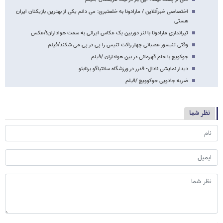
اختصاصی خبرآنلاین / مارادونا به خلعتبری: می دانم یکی از بهترین بازیکنان ایران
هستی
تیراندازی مارادونا با لنز دوربین یک عکاس ایرانی به سمت هواداران!/عکس
وقتی تنیسور عصبانی چهار راکت تنیس را پی در پی می شکند/فیلم
جوکویچ با جام قهرمانی در بین هواداران /فیلم
دیدار نمایشی نادال- فدرر در ورزشگاه سانتیاگو برنابئو
ضربه جادویی جوکوویچ /فیلم
نظر شما