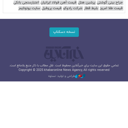
جراح بینی گوشتی
پرشین هتل
قیمت آهن فولاد ایرانیان
اعتبارسنجی بانکی
قیمت طلا امروز
بلیط قطار
شرکت رادوکو
قیمت پروفیل
سایت یوتوتایمز
نسخه دسکتاپ
تمامی حقوق این سایت برای خبرآنلاین محفوظ است. نقل مطالب با ذکر منبع بلامانع است.
Copyright © 2025 khabaronline News Agancy, All rights reserved
طراحی و تولید: نستوه