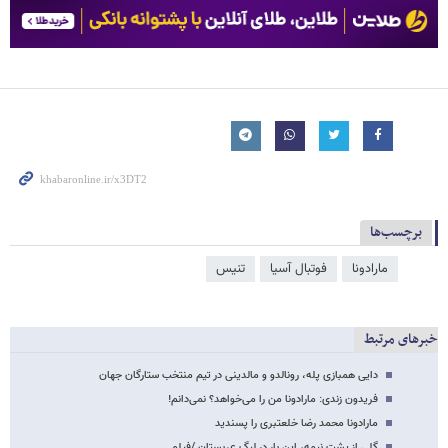
برچسب‌ها
مارادونا
فوتبال آسیا
تنیس
خبرهای مرتبط
دایی همبازی پله، رونالدو و مالدینی در تیم منتخب ستارگان جهان
فریدون زندی: مارادونا من را می‌خواهد؟ نمی‌دانم!
مارادونا محمد رضا خلعتبری را پسندید
گلی از پشت نیمه، این بار در لیگ عربستان /فیلم