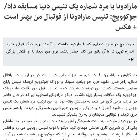
مارادونا با مرد شماره یک تنیس دنیا مسابقه داد/
جوکوویچ: تنیس مارادونا از فوتبال من بهتر است
+ عکس
جوکوویچ در مورد دیداری که با مارادونا داشت می‌گوید: برای دیگو فرقی ندارد
اندازه توپی که با آن بازی می کند، چقدر باشد. برای من دیدار با او افتخار بزرگی
بود.
به گزارش خبرآنلاین؛ رقابت های مسترز ابوظبی در امارات در جریان است. رافائل
نادال، راجر فدرر، داوید فرر، جو ویلفرد سونگا و نوواک جوکوویچ ازجمله تنیس بازان
مطرحی هستند که در این تورنمنت شرکت کرده اند. در طول این رقابت ها، نوواک
جوکوویچ یک ملاقات بسیار ویژه داشت. دیگو مارادونای اسطوره ای که در حال حاضر
در امارات مربی گری می کند، به دیدنش رفته بود. به این ترتیب مرد شماره یک تنیس
جهان و اسطوره فوتبال دنیا در یکی از زمین های تمرین همدیگر را دیدند، با هم تنیس
بازی کردند و توانایی هایشان را به رخ یکدیگر کشیدند.
در این دیدار مارادونا به سنت همیشگی اش پایبند بود و تنیس باز صرب را به تماشای
یکی از آن شیرین کاری هایش مهمان کرد. دیگو با توپ تنیس روپایی می زد و آنقدر
این کار را پشت سرهم و بدون وقفه انجام داد که جوکوویچ را هم به هیجان آورد.