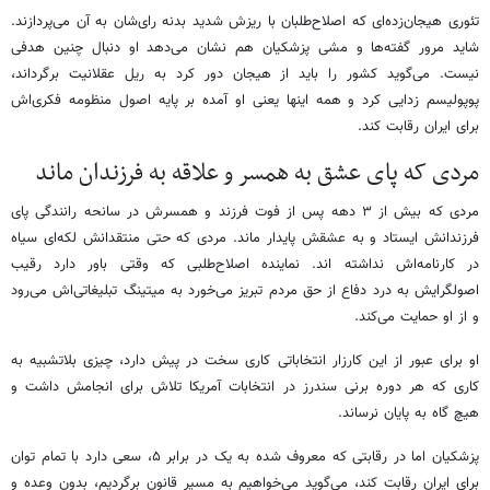
تئوری هیجان‌زده‌ای که اصلاح‌طلبان با ریزش شدید بدنه رای‌شان به آن می‌پردازند.
شاید مرور گفته‌ها و مشی پزشکیان هم نشان می‌دهد او دنبال چنین هدفی
نیست. می‌گوید کشور را باید از هیجان دور کرد به ریل عقلانیت برگرداند،
پوپولیسم زدایی کرد و همه اینها یعنی او آمده بر پایه اصول منظومه فکری‌اش
برای ایران رقابت کند.
مردی که پای عشق به همسر و علاقه به فرزندان ماند
مردی که بیش از ۳ دهه پس از فوت فرزند و همسرش در سانحه رانندگی پای
فرزندانش ایستاد و به عشقش پایدار ماند. مردی که حتی منتقدانش لکه‌ای سیاه
در کارنامه‌اش نداشته اند. نماینده اصلاح‌طلبی که وقتی باور دارد رقیب
اصولگرایش به درد دفاع از حق مردم تبریز می‌خورد به میتینگ تبلیغاتی‌اش می‌رود
و از او حمایت می‌کند.
او برای عبور از این کارزار انتخاباتی کاری سخت در پیش دارد، چیزی بلاتشبیه به
کاری که هر دوره برنی سندرز در انتخابات آمریکا تلاش برای انجامش داشت و
هیچ گاه به پایان نرساند.
پزشکیان اما در رقابتی که معروف شده به یک در برابر ۵، سعی دارد با تمام توان
برای ایران رقابت کند، می‌گوید می‌خواهیم به مسیر قانون برگردیم، بدون وعده و