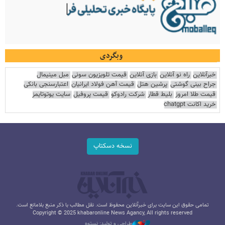
وبگردی
خبرآنلاین
راه نو آنلاین
بازی آنلاین
قیمت تلویزیون سونی
مبل مینیمال
جراح بینی گوشتی
پرشین هتل
قیمت آهن فولاد ایرانیان
اعتبارسنجی بانکی
قیمت طلا امروز
بلیط قطار
شرکت رادوکو
قیمت پروفیل
سایت یوتوتایمز
خرید اکانت chatgpt
نسخه دسکتاپ
تمامی حقوق این سایت برای خبرآنلاین محفوظ است. نقل مطالب با ذکر منبع بلامانع است.
Copyright © 2025 khabaronline News Agancy, All rights reserved
طراحی و تولید: نستوه