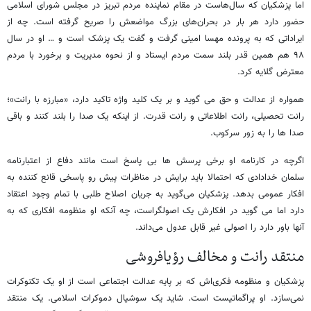
اما پزشکیان که سال‌هاست در مقام نماینده مردم تبریز در مجلس شورای اسلامی
حضور دارد هر بار در بحران‌های بزرگ مواضعش را صریح گرفته است. چه از
ایراداتی که به پرونده مهسا امینی گرفت و گفت یک پزشک است و … او در سال
۹۸ هم همین قدر بلند سمت مردم ایستاد و از نحوه مدیریت و برخورد با مردم
معترض گلایه کرد.
همواره از عدالت و حق می گوید و بر یک کلید واژه تاکید دارد، «مبارزه با رانت»؛
رانت تحصیلی، رانت اطلاعاتی و رانت قدرت. از اینکه یک صدا را بلند کنند و باقی
صدا ها را به زور سرکوب.
اگرچه در کارنامه او برخی پرسش ها بی پاسخ است مانند دفاع از اعتبارنامه
سلمان خدادادی که احتمالا باید برایش در مناظرات پیش رو پاسخی قانع کننده به
افکار عمومی بدهد. پزشکیان می‌گوید به جریان اصلاح طلبی با تمام وجود اعتقاد
دارد اما می گوید در افکارش یک اصولگراست، چه آنکه او منظومه افکاری که به
آنها باور دارد را اصولی غیر قابل عدول می‌داند.
منتقد رانت و مخالف رؤیافروشی
پزشکیان و منظومه فکری‌اش که بر پایه عدالت اجتماعی است از او یک تکنوکرات
نمی‌سازد. او پراگماتیست است. شاید یک سوشیال دموکرات اسلامی. یک منتقد