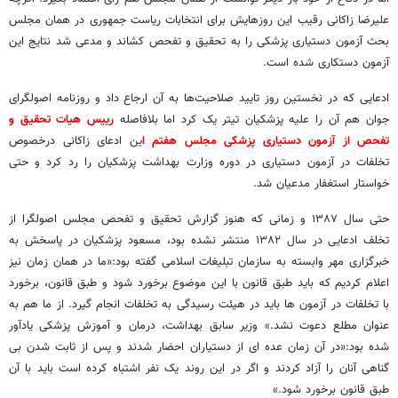
علیرضا زاکانی رقیب این روزهایش برای انتخابات ریاست جمهوری در همان مجلس
بحث آزمون دستیاری پزشکی را به تحقیق و تفحص کشاند و مدعی شد نتایج این
آزمون دستکاری شده است.
ادعایی که در نخستین روز تایید صلاحیت‌ها به آن ارجاع داد و روزنامه اصولگرای
جوان هم آن را علیه پزشکیان تیتر یک کرد اما بلافاصله
رییس هیات تحقیق و
تفحص از آزمون دستیاری پزشکی مجلس هفتم ا
ین ادعای زاکانی درخصوص
تخلفات در آزمون دستیاری در دوره وزارت بهداشت پزشکیان را رد کرد و حتی
خواستار استغفار مدعیان شد.
حتی سال ۱۳۸۷ و زمانی که هنوز گزارش تحقیق و تفحص مجلس اصولگرا از
تخلف ادعایی در سال ۱۳۸۲ منتشر نشده بود، مسعود پزشکیان در پاسخش به
خبرگزاری مهر وابسته به سازمان تبلیغات اسلامی گفته بود:«ما در همان زمان نیز
اعلام کردیم که باید طبق قانون با این موضوع برخورد شود و طبق قانون، برخورد
با تخلفات در آزمون ها باید در هیئت رسیدگی به تخلفات انجام گیرد. از ما هم به
عنوان مطلع دعوت نشد.» وزیر سابق بهداشت، درمان و آموزش پزشکی یادآور
شده بود:«در آن زمان عده ای از دستیاران احضار شدند و پس از ثابت شدن بی
گناهی آنان را آزاد کردند و اگر در این روند یک نفر اشتباه کرده است باید با آن
طبق قانون برخورد شود.»