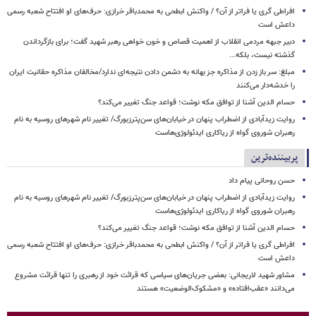
افراطی گری یا فراتر از آن؟ / واکنش ابطحی به محمدباقر خرازی: حرف‌های او افتتاح شعبه رسمی
داعش است
دبیر جبهه مردمی انقلاب از اهمیت قصاص و خون خواهی رهبر شهید گفت؛ برای بازگرداندن
گذشته نیست، بلکه...
مبلغ: سر باز زدن از مذاکره‌ جز بهانه به دشمن دادن نتیجه‌ای ندارد/مخالفان مذاکره حقانیت ایران
را خدشه‌دار می‌کنند
حسام الدین آشنا از توافق مکه نوشت؛ قواعد جنگ تغییر می‌کند؟
روایت زیدآبادی از اضطراب پنهان در خیابان‌های سن‌پترزبورگ/ تغییر نام شهرهای روسیه به نام
رهبران شوروی گواه از ریاکاری ایدئولوژی‌هاست
پربیننده‌ترین
حسن روحانی پیام داد
روایت زیدآبادی از اضطراب پنهان در خیابان‌های سن‌پترزبورگ/ تغییر نام شهرهای روسیه به نام
رهبران شوروی گواه از ریاکاری ایدئولوژی‌هاست
حسام الدین آشنا از توافق مکه نوشت؛ قواعد جنگ تغییر می‌کند؟
افراطی گری یا فراتر از آن؟ / واکنش ابطحی به محمدباقر خرازی: حرف‌های او افتتاح شعبه رسمی
داعش است
مشاور شهید لاریجانی: بعضی جریان‌های سیاسی که قرائت خود از رهبری را تنها قرائت مشروع
می‌دانند «عقب‌افتاده» و «مشکوک‌الوضعیت» هستند