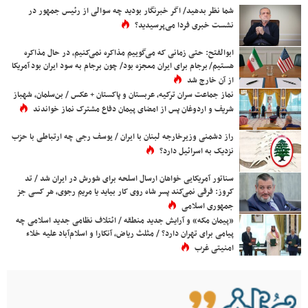
شما نظر بدهید/ اگر خبرنگار بودید چه سوالی از رئیس جمهور در
نشست خبری فردا می‌پرسیدید؟
ابوالفتح: حتی زمانی که می‌گوییم مذاکره نمی‌کنیم، در حال مذاکره
هستیم/ برجام برای ایران معجزه بود/ چون برجام به سود ایران بود آمریکا
از آن خارج شد
نماز جماعت سران ترکیه، عربستان و پاکستان + عکس / بن‌سلمان، شهباز
شریف و اردوغان پس از امضای پیمان دفاع مشترک نماز خواندند
راز دشمنی وزیرخارجه لبنان با ایران / یوسف رجی چه ارتباطی با حزب
نزدیک به اسرائیل دارد؟
سناتور آمریکایی خواهان ارسال اسلحه برای شورش در ایران شد / تد
کروز: فرقی نمی‌کند پسر شاه روی کار بیاید یا مریم رجوی، هر کسی جز
جمهوری اسلامی
«پیمان مکه» و آرایش جدید منطقه / ائتلاف نظامی جدید اسلامی چه
پیامی برای تهران دارد؟ / مثلث ریاض، آنکارا و اسلام‌آباد علیه خلاء
امنیتی غرب