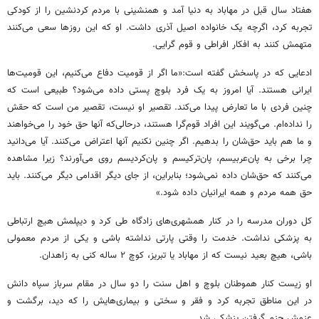
هفتاد سال قبل در مهاباد به دنیا آمد و همنشینی با مردم کردنشین را از کودکی
تجربه کرد، اگرچه یک خانواده اصیل آذری داشت. او که این روزها سعی می‌کنند
متهمش کنند به افکار افراطی و قوم گرایی.
ادعایی که در پاسخش گفته است:«ما اگر از قومیت دفاع می‌کنیم، این قومیت‌ها
ایرانی هستند. آیا امروز به یک فرد بلوچ پستی داده می‌شود؟ طبیعی است که
چنین فردی با ما تعارض پیدا می‌کند. تقصیر او نیست، تقصیر من است که حقش
را نداده‌ام. می‌گویند این افراد قوم‌گرا هستند، درحالی‌که آنها حق خود را می‌خواهند
و ما هم باید حق‌شان را بدهیم. اگر چنین نکنیم آنها اعتراض می‌کنند. آیا می‌دانید
چرا برخی به پان‌عربیسم، پان‌ترکیسم و پان‌کردیسم روی می‌آورند؟ زیرا مشاهده
می‌کنند که حق‌شان داده نمی‌شود؛ بنابراین، از جای دیگر اقدامی دیگر می‌کنند. باید
حق همه مردم و همه ایرانیان داده شود.»
کل دوران مدرسه را در کنار همشهری‌های زادگاه طی کرد و دیپلمش هیچ ارتباطی
به پزشکی نداشت. خدمت را وقتی پارتی نداشته باشی و یکی از مردم معمولی
باشی، هیچ بعید نیست که از مهاباد یا تبریز، کوچ ۲ ساله کنی به زاهدان.
او زیست کنار هموطنان بلوچ و اهل سنت را دو سال در مقام سرباز سپاه دانش
در این مناطق تجربه کرد و فقر و سختی و بیماری‌هایش را که دید، برگشت و
عزمش جزم گرفتن پزشکی شد.