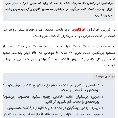
پزشکیان در رقابتی که معروف شده به یک در برابر ۵، سعی دارد با تمام توان
«برای ایران» رقابت کند، می‌گوید می‌خواهیم به مسیر قانون برگردیم، بدون وعده
و بدون فریب.
به گزارش خبرگزاری
خبرآنلاین
، روی پله‌ها ایستاد، میان صدای شاتر دوربین‌ها،
دست در دست دخترش رو به خبرنگاران گفت:«دخترم است»
او سیاستمدار است، یک پزشک قهار اما قبل از هر چیز یک پدر فداکار است. او
مسعود پزشکیان است، تقریبا ۷۰ ساله، با موهایی که حالا دیگر یکدست سفید
شدند. چهره‌ای که چروک رویش افتاده، لهجه آذری‌اش را در همه این‌ سال‌ها با
خود دارد.
خبرهای مرتبط
کرباسچی: زاکانی دم انتخابات شروع به توزیع تاکسی برقی کرده /
پزشکیان حرف‌هایی زده که…
مازنی: پزشکیان مانند خاتمی چهره سفید محسوب می‌شود/
پورمحمدی را دست کم نگیریم /زاکانی…
ببینید | بغض پزشکیان در لحظه نقل خاطره از درگذشت همسرش
موردِ عجیب «علی نیکزاد» /۲ هدف قالیباف از اهدای ریاست ستادش