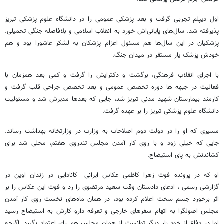
اول دیپلم تجربی گرفت و بعد پزشکی عمومی را در دانشگاه علوم پزشکی تبریز
پذیرفته شد. سال‌های پایانی‌اش خورد به انقلاب اسلامی و بلافاصله جنگی تحمیلی.
پزشکیان در این سال‌ها هم مسئول اعزام پزشکان به لشکر عاشورا بود و هم
خودش پزشک یار مستقر در میدان جنگ.
با اجرای انقلاب فرهنگی، برگشت و دکترایش را گرفت و کمی بعد همزمان با
فعالیت در جبهه ها دوره تخصص عمومی و بعد تخصص جراحی قلب گرفت و
کارمند بیمارستان شهید مدنی تبریز شد، جایی که بعدها مدیرش شد و مسئولیت
دانشگاه علوم پزشکی تبریز را بر عهده گرفت.
مسیری که او را در دولت دوم اصلاحات به وزارت در وزارتخانه بهداشت رساند.
جایی که خیلی زود و با روی کار آمدن مجلس تندروی هفتم، محلی شد برای
کشاندنش به پای استیضاح.
او که در پرونده فوت زهرا کاظمی عکاس ایرانی _کانادایی در زندان اوین در
گزارشی رسمی ، ادعای دادستان وقت سعید مرتضوی را رد و فوت این عکاس را بر
اثر برخورد جسم سخت اعلام کرده بود، در همان ماه‌های نخست روی کار آمدن
مجلس اصولگرا به اتهام سفرهای خارجی و تعرفه دارو کارش به استیضاح رسید
اما در دفاع از خود بار دیگر توانست از همان مجلس هم رای اعتماد بگیرد. اگرچه