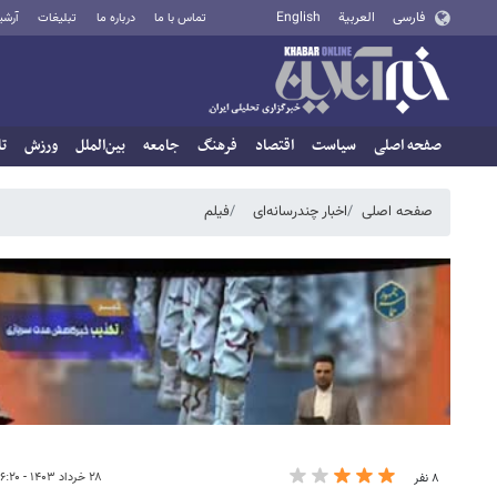
فارسی
العربية
English
تماس با ما
درباره ما
تبلیغات
آرشی
صفحه اصلی
سیاست
اقتصاد
فرهنگ
جامعه
بین‌الملل
ورزش
تا
صفحه اصلی
اخبار چندرسانه‌ای
فیلم
۲۸ خرداد ۱۴۰۳ - ۱۶:۲۰
۸ نفر