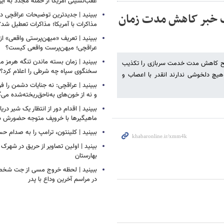
عقب‌نشینی آمریکا از حمله مجدد به ایر
ب خبر کاهش مدت زمان
ببینید | جدیدترین توضیحات عراقچی درب
مذاکرات با آمریکا؛ مذاکرات تعطیل شد؟
ببینید | تعریف «میهن‌پرستی واقعی» از
عراقچی؛ میهن‌پرست واقعی کیست؟
ببینید | زمان بسته ماندن تنگه هرم
مسلح کاهش مدت خدمت سربازی را تکذیب
سخنگوی سپاه چه شرطی را اعلام کرد؟
یچ دلخوشی ندارند انقدر با اعصاب و
ببینید | عراقچی: نه جنایات دشمن را ف
و نه از خون‌های به‌ناحق‌ریخته‌شده می‌
ببینید | اقدام دور از انتظار یک شیر دری
ماهیگیرها با خروپف متوجه حضورش ش
ببینید | کلینتون، ترامپ را به صدام ح
بینید | اولین تصاویر از حریق در شهرک
بهارستان
ببینید | لحظه خروج مسی از جت شخص
در مراسم آخرین وداع با پدر