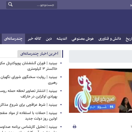
و
ریخ
دانش و فناوری
هوش مصنوعی
اندیشه
دین
کافه خبر
چندرسانه‌ای
آخرین اخبار چندرسانه‌ای
ببینید | فوران آتشفشان پوپوکتپتل مک
خاکستر ۳ کیلومتری
ببینید | روایت سخنگوی شورای نگهبان 
رهبری
ببینید | انتشار تصاویر لحظه حمله روسی
پهپادی اوکراین در خارکف
ببینید | شرط عراقچی برای شروع مذاکرات
ببینید | حملات با استفاده از مواد منفجر
اولین روز دولت جدید
ببینید | تحلیل کارشناس برنامه صداوسی