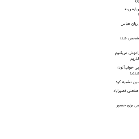
ان
اره روند
 زبان عباس
ز مشخص شد؛
راموش می‌کنیم
گذریم
ایی خواب‌آلود؛
دند!
سین تشبیه کرد
 صنعتی نصیرآباد
ی برای حضور