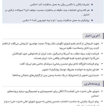
علیرضا زاکانی با تاکسی برقی به محل مناظرات آمد +عکس
هر کاندیدای انتخابات چند دقیقه در مناظرات صحبت خواهد کرد؟ /سوالات از قبل در
اختیار…
پزشکیان به محل مناظرات رسید / او با چه خودرویی آمد؟ + عکس
آخرین اخبار
شهید لاریجانی از کدام عضو شورای نگهبان مکدر بود؟/ محمد مهاجری: لاریجانی می‌گفت از اعلام
کردن ریز دلایل ردصلاحیت طفره می‌رود
فرمانده ارشد سپاه خطاب به آمریکا و اسرائیل: ملت ایران از دادخواهی خون کودکانش
نمی‌گذرد/ شهدای شجره طیبه قهرمانان واقعی ملت ایران هستند
پیام فرمانده قرارگاه خاتم برای محسن رضایی/ سرلشکر حاتمی هم تبریک گفت
اهدای جایزه به خواننده معروف توسط پزشکیان+ تصویر
جدیدترین تصویر از احمدی‌نژاد در یک جلسه رسمی پس از گزارش‌های جنجالی رسانه‌ها
پربیننده‌ترین
شورای عالی امنیت ملی کجاست؟/ اتاقی برای تصمیم‌سازی و تصمیم‌گیری درباره پرونده‌های
حساس
پیام تبریک ولایتی به مناسبت انتصاب محسن رضایی به دبیری شورای عالی امنیت ملی/ سردار