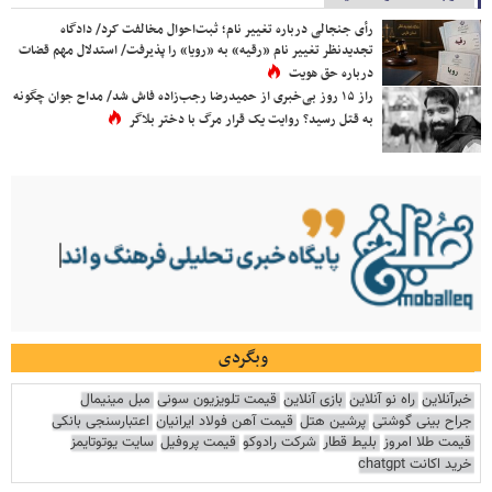
رأی جنجالی درباره تغییر نام؛ ثبت‌احوال مخالفت کرد/ دادگاه
تجدیدنظر تغییر نام «رقیه» به «رویا» را پذیرفت/ استدلال مهم قضات
درباره حق هویت
راز ۱۵ روز بی‌خبری از حمیدرضا رجب‌زاده فاش شد/ مداح جوان چگونه
به قتل رسید؟ روایت یک قرار مرگ با دختر بلاگر
وبگردی
خبرآنلاین
راه نو آنلاین
بازی آنلاین
قیمت تلویزیون سونی
مبل مینیمال
جراح بینی گوشتی
پرشین هتل
قیمت آهن فولاد ایرانیان
اعتبارسنجی بانکی
قیمت طلا امروز
بلیط قطار
شرکت رادوکو
قیمت پروفیل
سایت یوتوتایمز
خرید اکانت chatgpt