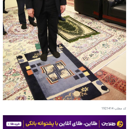
کد مطلب
1921414