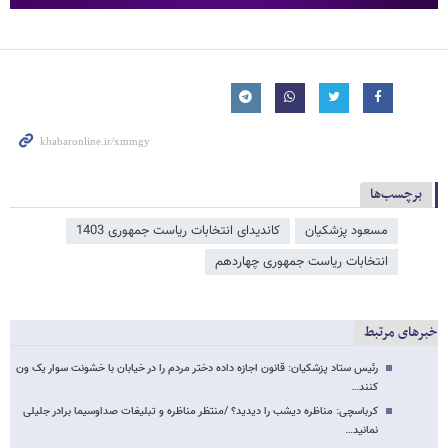
برچسب‌ها
مسعود پزشکیان
کاندیدای انتخابات ریاست جمهوری 1403
انتخابات ریاست جمهوری چهاردهم
خبرهای مرتبط
رئیس ستاد پزشکیان: قانون اجازه داده دختر مردم را در خیابان با خشونت سوار یک ون
کنند…
کرباسچی: مناظره دیشب را دیدید؟ /منتظر مناظره و تبلیغات ⁧صداوسیما برادر ⁧جلیلی
⁩نمانید…