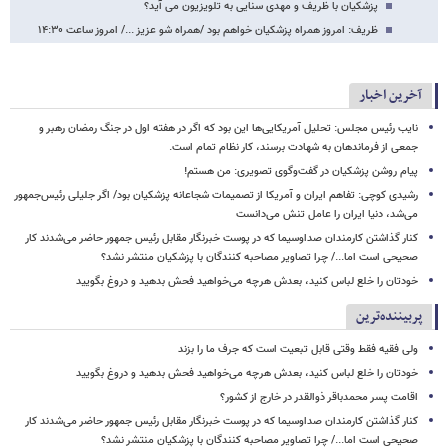
پزشکیان با ظریف و مهدی سنایی به تلویزیون می آید؟
ظریف: امروز همراه پزشکیان خواهم بود /همراه شو عزیز .../ امروز ساعت ۱۴:۳۰
آخرین اخبار
نایب رئیس مجلس: تحلیل آمریکایی‌ها این بود که اگر در هفته اول در جنگ رمضان رهبر و
جمعی از فرماندهان به شهادت برسند، کار نظام تمام است.
پیام روشن پزشکیان در گفت‌وگوی تصویری: من هستم!
رشیدی کوچی: تفاهم ایران و آمریکا از تصمیمات شجاعانه پزشکیان بود/ اگر جلیلی رئیس‌جمهور
می‌شد، دنیا ایران را عامل تنش می‌دانست
کنار گذاشتن کارمندان صداوسیما که در پوست خبرنگار مقابل رئیس جمهور حاضر می‌شدند کار
صحیحی است اما.../ چرا تصاویر مصاحبه کنندگان با پزشکیان منتشر نشد؟
خودتان را خلع لباس کنید، بعدش هرچه می‌خواهید فحش بدهید و دروغ بگویید
پربیننده‌ترین
ولی فقیه فقط وقتی قابل تبعیت است که جرف ما را بزند
خودتان را خلع لباس کنید، بعدش هرچه می‌خواهید فحش بدهید و دروغ بگویید
اقامت پسر محمدباقر ذوالقدر در خارج از کشور؟
کنار گذاشتن کارمندان صداوسیما که در پوست خبرنگار مقابل رئیس جمهور حاضر می‌شدند کار
صحیحی است اما.../ چرا تصاویر مصاحبه کنندگان با پزشکیان منتشر نشد؟