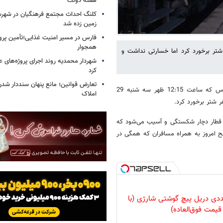
هفته دولت
کلنگ احداث مجتمع فرهنگیان در شهرس
زمین زده شد
فارس در مسیر امنیت غذایی؛تأمین‌ پرو
همجوار
 شتر برخورد کرد اما خسارتی نداشت و
شهردار محمدیه روند اجرای پروژه‌های ع
کرد
تعارض قوانین؛ مانع پنهان سنددار شد
، شب گذشته قطار مسافربری شماره 820 تهران بندرعباس که ساعت 12:15 ظهر سه شنبه 29
املاک
ر شتر برخورد کرد.
 قطار دچار شکستگی و آسیب می‌شود که
نیروهای فنی به محل رفع خرابی انجام و قطار راس ساعت 1030 صبح امروز به همراه مسافران که همگی در
وعه 47 عددی دریل پیچ گوشتی شارژی‌ (با
قیمت فوق‌العاده)