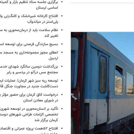
برگزاری جلسه ستاد تنظیم بازار و کمیته
اساسی لرستان
افتتاح کارخانه شیرخشک و کلنگ‌زنی واح
پلی‌استر در میاندوآب
نظام سلامت باید از درمان‌محوری به 
تغییر کند
بسیج سازندگی فرصتی برای توسعه اس
اعطای مجوز مجموعه‌داری به مسجد محل
اردبیل
بزرگداشت دومین سالگرد شهدای خدمت
مجتمع مس درآلو در بردسیر و رابر
توسعه ریه سبز شهر کرمان/ عملیات ای
دست‌کاشت جدید در مجاورت جنگل قائم
درخواست اتاق کرمان برای حضور مؤث
در شورای معادن استان
تأکید بر انسان‌محوری در توسعه شهر
تخصصی الزامات طراحی شهرهای دوستد
کرمان برگزار شد
افتتاح ۵۲همت پروژه عمرانی و اقت