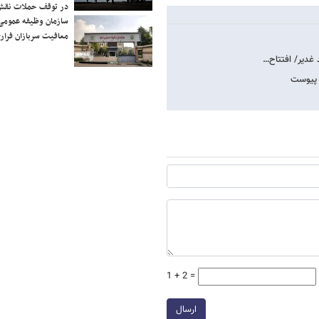
در توقف حملات نقش
سازمان وظیفه عمومی 
معافیت سربازان فراری
 پیوست
1 + 2 =
ارسال