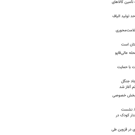
 تأمین کالاهای
د تولید الیاف
سلامت‌محوری
تان است
ه عالی‌قاپو
 با حمایت
جاد جنگل
 آغاز شد
ر بخش خصوصی
ی/ نشست
ار کودک در
صادی در قزوین طی