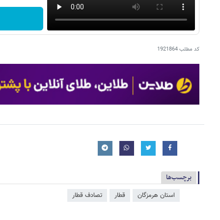
کد مطلب
1921864
برچسب‌ها
استان هرمزگان
قطار
تصادف قطار