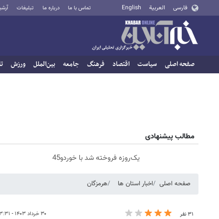
فارسی
العربية
English
تماس با ما
درباره ما
تبلیغات
آرشی
صفحه اصلی
سیاست
اقتصاد
فرهنگ
جامعه
بین‌الملل
ورزش
تا
مطالب پیشنهادی
یک‌روزه فروخته شد با خوردو45
صفحه اصلی
اخبار استان ها
هرمزگان
۳۰ خرداد ۱۴۰۳ - ۱۳:۳۱
۳۱ نفر