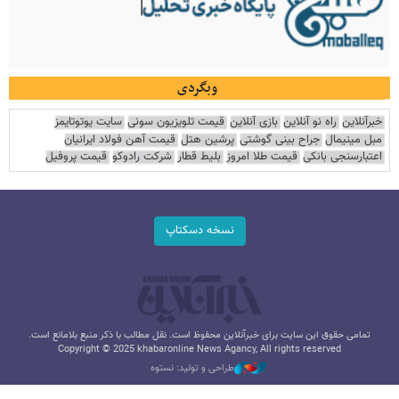
وبگردی
خبرآنلاین
راه نو آنلاین
بازی آنلاین
قیمت تلویزیون سونی
سایت یوتوتایمز
مبل مینیمال
جراح بینی گوشتی
پرشین هتل
قیمت آهن فولاد ایرانیان
اعتبارسنجی بانکی
قیمت طلا امروز
بلیط قطار
شرکت رادوکو
قیمت پروفیل
نسخه دسکتاپ
تمامی حقوق این سایت برای خبرآنلاین محفوظ است. نقل مطالب با ذکر منبع بلامانع است.
Copyright © 2025 khabaronline News Agancy, All rights reserved
طراحی و تولید: نستوه