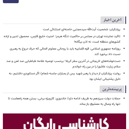
آخرین اخبار
پزشکیان: شخصیت آیت‌الله سیدمجتبی خامنه‌ای استثنائی است
تاکید نماینده تهران در مجلس بر حاکمیت تنگه هرمز؛ امنیت خلیج فارس، محصول تدبیر و اراده
کشورهای منطقه است، نه اذن بیگانه!
روزنامه جمهوری اسلامی: قوه قضاییه باید با روحانی معلوم الحالی که حرف دروغ به رهبری
نسبت داد برخورد کند
دست‌نوشته‌های لاریجانی در آخرین سفر کربلا؛ برحسب توصیه علامه طباطبایی صد لعن و صد
سلام زیارت عاشورا را در بین راه خواندم
روایت پزشکیان از دیدار با رهبر شهید پس از بمباران جلسه شعام/ اگر دستاوردی داشتیم، به
دلیل پشتیبانی ایشان بود
پربیننده‌ترین
حملات دولت سیزدهم به ظریف ادامه دارد/ خاندوزی: کارویژه برخی، بستن همه راه‌هاست تا
تنها راه وصال به معشوق باز بماند