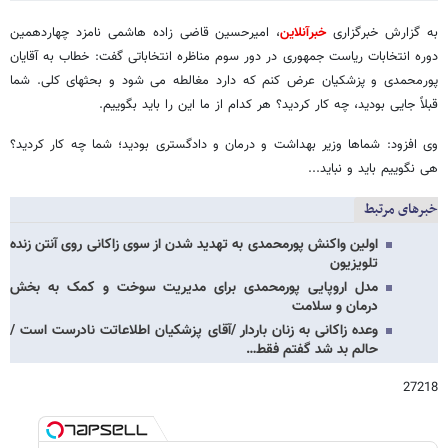
به گزارش خبرگزاری
خبرآنلاین
، امیرحسین قاضی زاده هاشمی نامزد چهاردهمین
دوره انتخابات ریاست جمهوری در دور سوم مناظره انتخاباتی گفت: خطاب به آقایان
پورمحمدی و پزشکیان عرض کنم که دارد مغالطه می شود و بحثهای کلی. شما
قبلاً جایی بودید، چه کار کردید؟ هر کدام از ما این را باید بگوییم.
وی افزود: شماها وزیر بهداشت و درمان و دادگستری بودید؛ شما چه کار کردید؟
هی نگوییم باید و نباید...
خبرهای مرتبط
اولین واکنش پورمحمدی به تهدید شدن از سوی زاکانی روی آنتن زنده
تلویزیون
مدل اروپایی پورمحمدی برای مدیریت سوخت و کمک به بخش
درمان و سلامت
وعده زاکانی به زنان باردار /آقای پزشکیان اطلاعاتت نادرست است /
حالم بد شد گفتم فقط…
27218