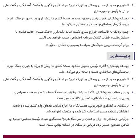
تصاویری جدید از حسن روحانی و ظریف در یک جلسه/ جهانگیری با ماسک آمد/ گپ و گفت علی
جنتی با رئیس جمهور سابق
یوسف پزشکیان: قدرت رئیس‌ جمهور محدود است/ کشور ما پیش از ورود به دوران جنگ نیز با
پیچیدگی‌های ساختاری دست و پنجه نرم می‌کرد اما...
چهره نزدیک به قالیباف: خوارج سازی نکنیم نباید یکدیگر را «جنگ‌طلب»، «ذلت‌طلب» یا
«سازش‌طلب» خطاب کنیم/ سرمایه اجتماعی آسیب خواهد دید اگر...
پیام فرمانده نیروی هوافضای سپاه به بسیجیان کاشان+ جزئیات
پربیننده‌ترین
یوسف پزشکیان: قدرت رئیس‌ جمهور محدود است/ کشور ما پیش از ورود به دوران جنگ نیز با
پیچیدگی‌های ساختاری دست و پنجه نرم می‌کرد اما...
تصاویری جدید از حسن روحانی و ظریف در یک جلسه/ جهانگیری با ماسک آمد/ گپ و گفت علی
جنتی با رئیس جمهور سابق
ربیعی خطاب به پزشکیان: نگذارید رشته وفاق با جامعه گسسته شود/ سیاست همراهی با
رهبری، با همان صداقت‌تان، تضمین کننده مسیر است
پزشکیان در گفتگوی تلویزیونی: همسایگان ما اجازه ندادند عده‌ای وارد کشور شده و باعث
اغتشاش شوند/ مسیر اصلاحات آغاز شده و متوقف نخواهد شد
جزئیاتی از مذاکرات ایران و عمان بر سر تنگه هرمز/ سخنگوی هیات رئیسه مجلس: بیانیه‌ای
شامل تصحیح مسیر تردد دریایی در تنگه، در آستانه نهایی شدن است