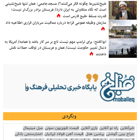
شیخ‌نشین‌ها چگونه فکر می‌کنند؟/ مسجدجامعی: عمان تنها شیخ‌نشینی
است که نگاه متفاوتی به ایران دارد/ عربستان برادر بزرگ‌تر نیست؛
قدرت مسلط خلیج فارس است
سازمان وظیفه عمومی فراجا درباره معافیت سربازان فراری اطلاعیه داد
ابوالفتح: برای ترامپ مهم نیست تاج بر سر کار باشد یا عمامه/ آمریکا به
دنبال تغییر حکومت نیست/ عمان و عربستان در توقف حملات نقش
داشتند
وبگردی
خبرآنلاین
راه نو آنلاین
بازی آنلاین
قیمت تلویزیون سونی
مبل مینیمال
جراح بینی گوشتی
پرشین هتل
قیمت آهن فولاد ایرانیان
اعتبارسنجی بانکی