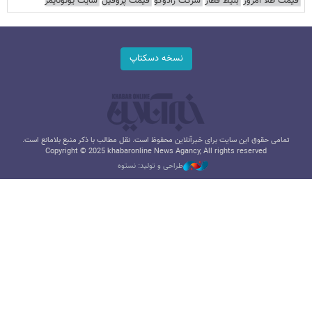
قیمت طلا امروز
بلیط قطار
شرکت رادوکو
قیمت پروفیل
سایت یوتوتایمز
نسخه دسکتاپ
تمامی حقوق این سایت برای خبرآنلاین محفوظ است. نقل مطالب با ذکر منبع بلامانع است.
Copyright © 2025 khabaronline News Agancy, All rights reserved
طراحی و تولید: نستوه